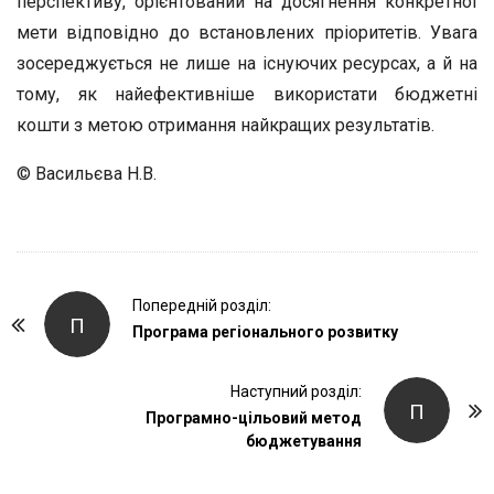
перспективу, орієнтований на досягнення конкретної
мети відповідно до встановлених пріоритетів. Увага
зосереджується не лише на існуючих ресурсах, а й на
тому, як найефективніше використати бюджетні
кошти з метою отримання найкращих результатів.
© Васильєва Н.В.
P
Попередній розділ:
П
o
Програма регіонального розвитку
s
t
Наступний розділ:
П
Програмно-цільовий метод
N
бюджетування
a
v