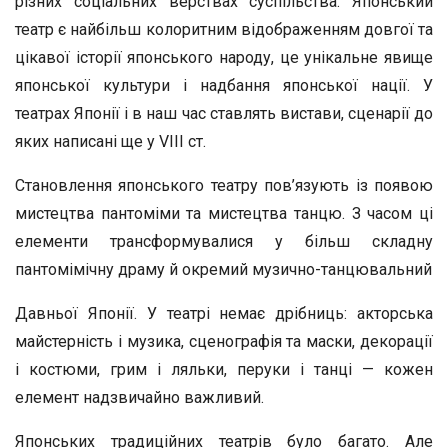
різних соціальних верствах суспільства. Японський
театр є найбільш колоритним відображенням довгої та
цікавої історії японського народу, це унікальне явище
японської культури і надбання японської нації. У
театрах Японії і в наш час ставлять вистави, сценарії до
яких написані ще у VIII ст.
Становлення японського театру пов’язують із появою
мистецтва пантоміми та мистецтва танцю. З часом ці
елементи трансформувалися у більш складну
пантомімічну драму й окремий музично-танцювальний
Давньої Японії. У театрі немає дрібниць: акторська
майстерність і музика, сценографія та маски, декорації
і костюми, грим і ляльки, перуки і танці — кожен
елемент надзвичайно важливий.
Японських традиційних театрів було багато. Але