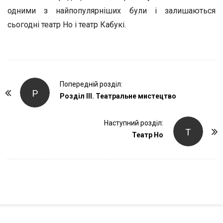
одними з найпопулярніших були і залишаються
сьогодні театр Но і театр Кабукі.
P
Попередній розділ:
Р
o
Розділ ІІІ. Театральне мистецтво
s
t
Наступний розділ:
Т
Театр Но
N
a
v
i
g
a
t