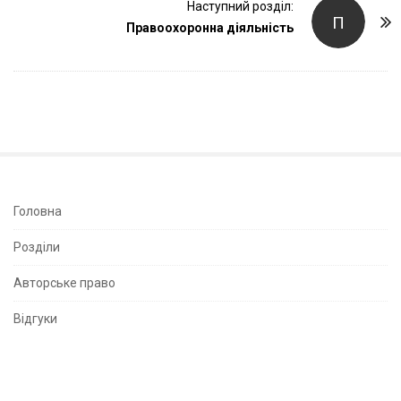
t
Наступний розділ:
П
Правоохоронна діяльність
N
a
v
i
g
a
t
i
S
Головна
o
i
Розділи
n
t
e
Авторське право
S
Відгуки
i
d
e