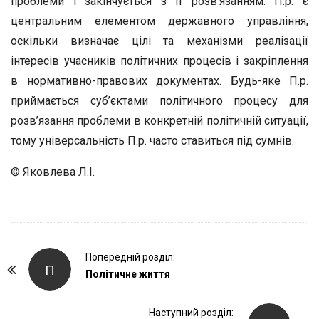
проблеми і закінчується з її розв’язанням. П.р. є
центральним елементом державного управління,
оскільки визначає цілі та механізми реалізації
інтересів учасників політичних процесів і закріплення
в нормативно-правових документах. Будь-яке П.р.
приймається суб’єктами політичного процесу для
розв’язання проблеми в конкретній політичній ситуації,
тому універсальність П.р. часто ставиться під сумнів.
© Яковлева Л.І.
P
Попередній розділ:
П
o
Політичне життя
s
t
Наступний розділ: