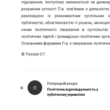
підкорення, поступово змінюються на демокра
розуміння сутності П.в. пов’язане з діяльніст
реалізацією їх різноманітних суспільних ін
публічністю, обов’язковістю її рішень, моноце
ознак політичного панування в суспільстві
політичних партій і громадсько-політичних орга
Основними формами П.в. є панування, політичне
© Пухкал О.Г.
P
Попередній розділ:
П
o
Політична відповідальність у
публічному управлінні
s
t
N