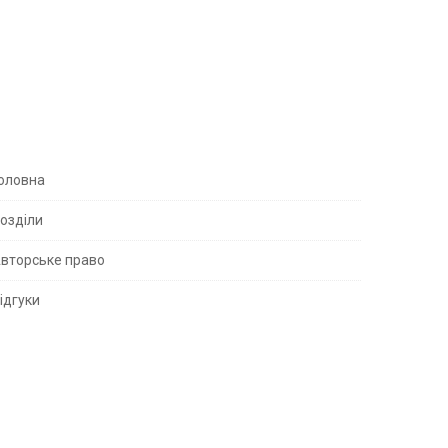
S
оловна
озділи
вторське право
S
ідгуки