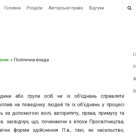
Головна
Розділи
Авторське право
Відгуки
Г
овник
»
Політична влада
i
Р
t
e
А
В
i
ини або групи осіб чи їх об’єднань справляти
d
вплив на поведінку людей та їх об’єднань у процесі
e
 за допомогою волі, авторитету, права, примусу та
b
в. засвідчує, що, починаючи з епохи Просвітництва,
a
аїчні форми здійснення П.в., такі, як насильство,