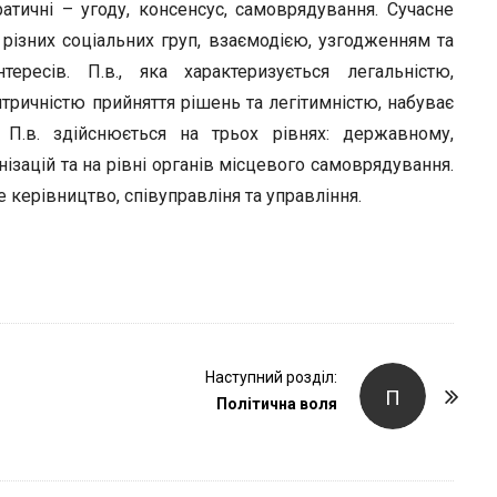
r
тичні – угоду, консенсус, самоврядування. Сучасне
ю різних соціальних груп, взаємодією, узгодженням та
тересів. П.в., яка характеризується легальністю,
нтричністю прийняття рішень та легітимністю, набуває
. П.в. здійснюється на трьох рівнях: державному,
нізацій та на рівні органів місцевого самоврядування.
 керівництво, співуправліня та управління.
Наступний розділ:
П
Політична воля