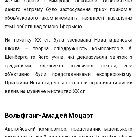
частин сонати і симфонії. Основною особливістю
даного напряму було застосування трьох прийомів:
обов’язкового акомпанементу, наявності наскрізних
тем і роботи над темою і формою.
На початку XX ст. була заснована Нова віденська
школа — творча співдружність композиторів А.
Шенберга та його учнів, які декларували зв’язок з
традиціями віденської класичної школи, але
об’єктивно були представниками експресіонізму.
Принципи Нової віденської школи справили великий
вплив на музичне мистецтво XX ст.
Вольфганг-Амадей Моцарт
Австрійський композитор, представник віденського