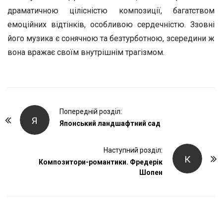
драматичною цілісністю композиції, багатством
емоційних відтінків, особливою сердечністю. Ззовні
його музика є сонячною та безтурботною, зсередини ж
вона вражає своїм внутрішнім трагізмом.
P
Попередній розділ:
Я
o
Японський ландшафтний сад
s
t
Наступний розділ:
К
Композитори-романтики. Фредерік
N
Шопен
a
v
i
g