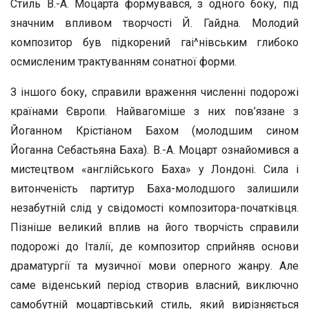
Стиль В.-А. Моцарта формувався, з одного боку, під
значним впливом творчості Й. Гайдна. Молодий
композитор був підкорений гаі^нівським глибоко
осмисленим трактуванням сонатної форми.
З іншого боку, справили враження численні подорожі
країнами Європи. Найвагоміше з них пов’язане з
Йоганном Крістіаном Бахом (молодшим сином
Йоганна Себастьяна Баха). В.-А. Моцарт ознайомився а
мистецтвом «англійського Баха» у Лондоні. Сила і
витонченість партитур Баха-молодшого залишили
незабутній слід у свідомості композитора-початківця.
Пізніше великий вплив на його творчість справили
подорожі до Італії, де композитор сприйняв основи
драматургії та музичної мови оперного жанру. Але
саме віденський період створив власний, виключно
самобутній моцартівський стиль, який вирізняється