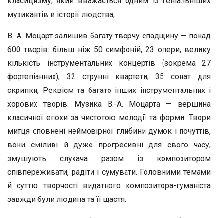
класицизму, який вважається одним із геніальніших
музикантів в історії людства,
В.-А. Моцарт залишив багату творчу спадщину — понад
600 творів: більш ніж 50 симфоній, 23 опери, велику
кількість інструментальних концертів (зокрема 27
фортепіанних), 32 струнні квартети, 35 сонат для
скрипки, Реквієм та багато інших інструментальних і
хорових творів. Музика В.-А. Моцарта — вершина
класичної епохи за чистотою мелодії та форми. Твори
митця сповнені неймовірної глибини думок і почуттів,
вони сміливі й дуже прогресивні для свого часу,
змушують слухача разом із композитором
співпереживати, радіти і сумувати. Головними темами
й суттю творчості видатного композитора-гуманіста
завжди були людина та її щастя.