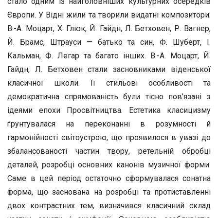
стало одним із найголовніших культурних осередків
Європи. У Відні жили та творили видатні композитори:
В.-А. Моцарт, X. Глюк, Й. Гайдн, Л. Бетховен, Р. Вагнер,
Й. Брамс, Штрауси — батько та син, Ф. Шуберт, I.
Кальман, Ф. Легар та багато інших. В.-А. Моцарт, Й.
Гайдн, Л. Бетховен стали засновниками віденської
класичної школи. Її стильові особливості та
демократична спрямованість були тісно пов’язані з
ідеями епохи Просвітництва. Естетика класицизму
ґрунтувалася на переконанні в розумності й
гармонійності світоустрою, що проявилося в увазі до
збалансованості частин твору, ретельній обробці
деталей, розробці основних канонів музичної форми.
Саме в цей період остаточно сформувалася сонатна
форма, що заснована на розробці та протиставленні
двох контрастних тем, визначився класичний склад