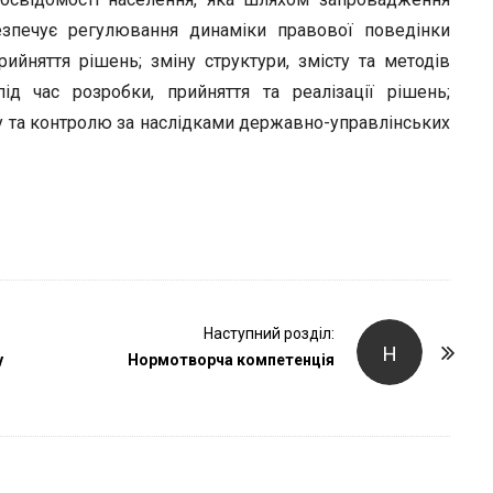
r
езпечує регулювання динаміки правової поведінки
ийняття рішень; зміну структури, змісту та методів
ід час розробки, прийняття та реалізації рішень;
у та контролю за наслідками державно-управлінських
Наступний розділ:
Н
у
Нормотворча компетенція