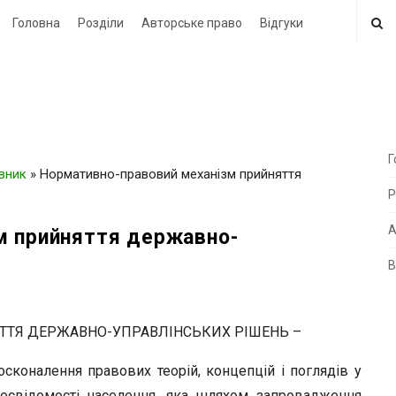
Головна
Розділи
Авторське право
Відгуки
Г
овник
»
Нормативно-правовий механізм прийняття
i
Р
t
e
А
м прийняття державно-
В
i
d
e
ТТЯ ДЕРЖАВНО-УПРАВЛІНСЬКИХ РІШЕНЬ –
b
сконалення правових теорій, концепцій і поглядів у
a
восвідомості населення, яка шляхом запровадження