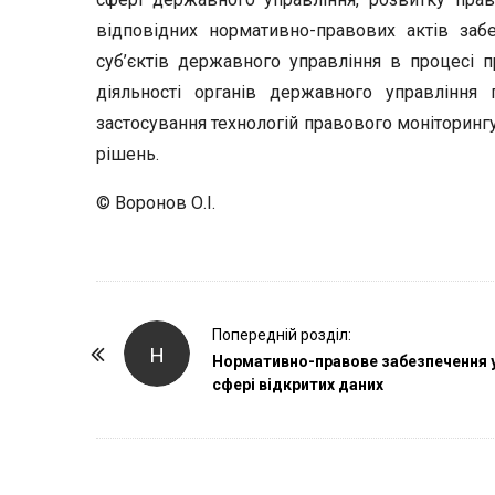
відповідних нормативно-правових актів заб
суб’єктів державного управління в процесі пр
діяльності органів державного управління п
застосування технологій правового моніторинг
рішень.
© Воронов О.І.
P
Попередній розділ:
Н
o
Нормативно-правове забезпечення 
сфері відкритих даних
s
t
N
a