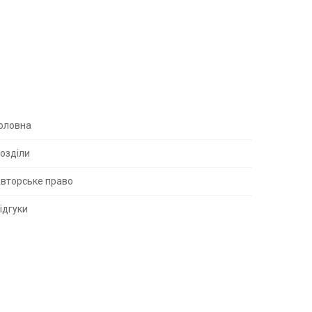
S
оловна
озділи
вторське право
S
ідгуки