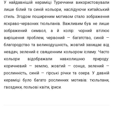
У найдавнішій кераміці Туреччини використовували
лише білий та синій кольори, наслідуючи китайський
стиль. Згодом поширеним мотивом стало зображення
яскраво-червоних тюльпанів. Важливим був не лише
зображений символ, а й колір: чорний втілює
вирішення проблем, червоний — багатство, синій —
благородство та великодушність, жовтий захищає від
невдач, зелений є священним кольором ісламу. Часто
кольори відображали навколишню природу:
коричневий — землю, жовтий — сонце, зелений —
рослинність, синій — гірські річки та озера. У давній
кераміці було багато рослинних мотивів: тюльпани,
гвоздики, польові квіти, іриси.