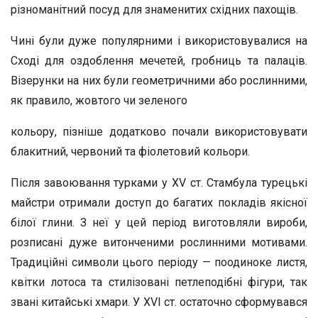
різноманітний посуд для знаменитих східних пахощів.
Чині були дуже популярними і використовувалися на
Сході для оздоблення мечетей, гробниць та палаців.
Візерунки на них були геометричними або рослинними,
як правило, жовтого чи зеленого
кольору, пізніше додатково почали використовувати
блакитний, червоний та фіолетовий кольори.
Після завоювання турками у XV ст. Стамбула турецькі
майстри отримали доступ до багатих покладів якісної
білої глини. З неї у цей період виготовляли вироби,
розписані дуже витонченими рослинними мотивами.
Традиційні символи цього періоду — поодиноке листя,
квітки лотоса та стилізовані петлеподібні фігури, так
звані китайські хмари. У XVI ст. остаточно сформувався