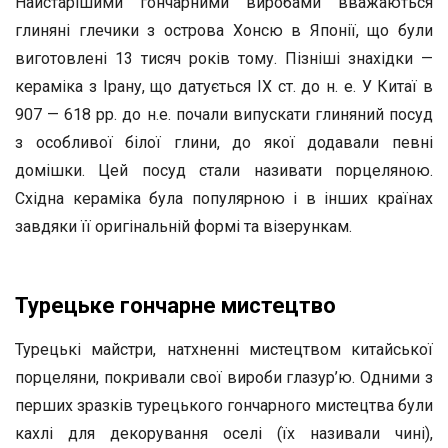
Найстарішими гончарними виробами вважаються
глиняні глечики з острова Хонсю в Японії, що були
виготовлені 13 тисяч років тому. Пізніші знахідки —
кераміка з Ірану, що датується IX ст. до н. е. У Китаї в
907 — 618 pp. до н.е. почали випускати глиняний посуд
з особливої білої глини, до якої додавали певні
домішки. Цей посуд стали називати порцеляною.
Східна кераміка була популярною і в інших країнах
завдяки її оригінальній формі та візерункам.
Турецьке гончарне мистецтво
Турецькі майстри, натхненні мистецтвом китайської
порцеляни, покривали свої вироби глазур’ю. Одними з
перших зразків турецького гончарного мистецтва були
кахлі для декорування оселі (їх називали чині),