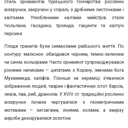
стиль орнаментів турецького гончарства: рослинні
візерунки, закручені у спіралі, з дрібними листочками і
квітками. Улюбленими квітами майстрів стали
тюльпани, гвоздики, троянди, гіацинти та квітучі
персики.
Плоди гранатів були символами райського життя. По
контуру малюнок обводився чорним, темно-зеленим
чи синім кольорами. Часто орнамент супроводжувався
різними написами — цитатами з Корану, іменами бога
Мухаммеда, халіфів. Пізніше на кераміці з’явилися
зображення людей, тварин і фантастичних істот: барсів,
левів, пав, риб, драконів. У XVIII ст. традиційні рослинні
візерунки почали чергуватися з геометричними
мотивами — зигзагами, лініями, колами, а зверху
вироби декорувалися золотом.