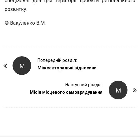
спеціальні для цієї території проекти регіонального
розвитку.
© Вакуленко В.М.
P
Попередній розділ:
М
o
Міжсекторальні відносини
s
t
Наступний розділ:
М
Місія місцевого самоврядування
N
a
v
i
g
a