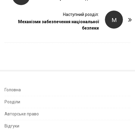
s
t
Наступний розділ:
М
Механізми забезпечення національної
N
безпеки
a
v
i
g
a
t
i
o
S
Головна
n
i
Розділи
t
e
Авторське право
S
Відгуки
i