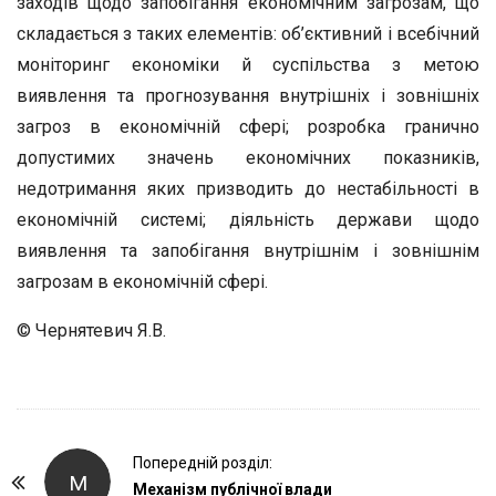
заходів щодо запобігання економічним загрозам, що
складається з таких елементів: об’єктивний і всебічний
моніторинг економіки й суспільства з метою
виявлення та прогнозування внутрішніх і зовнішніх
загроз в економічній сфері; розробка гранично
допустимих значень економічних показників,
недотримання яких призводить до нестабільності в
економічній системі; діяльність держави щодо
виявлення та запобігання внутрішнім і зовнішнім
загрозам в економічній сфері.
© Чернятевич Я.В.
P
Попередній розділ:
М
o
Механізм публічної влади