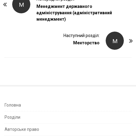
М
o
Менеджмент державного
адміністрування (адміністративний
s
менеджмент)
t
N
Наступний розділ:
a
М
Менторство
v
i
g
a
t
i
o
n
S
Головна
i
Розділи
t
e
Авторське право