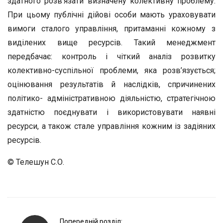
здатного розв’язати визначену колективну проблему.
При цьому публічні дійові особи мають ураховувати
вимоги сталого управління, притаманні кожному з
виділених вище ресурсів. Такий менеджмент
передбачає: контроль і чіткий аналіз розвитку
колективно-суспільної проблеми, яка розв’язується;
оцінювання результатів й наслідків, спричинених
політико- адміністративною діяльністю, стратегічною
здатністю поєднувати і використовувати наявні
ресурси, а також стале управління кожним із задіяних
ресурсів.
© Телешун С.О.
P
Попередній розділ: