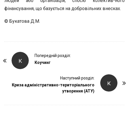
людей або організацій; спосіб колектив-ного
фінансування, що базується на добровільних внесках.
© Букатова Д.М.
P
Попередній розділ:
К
o
Коучинг
s
t
Наступний розділ:
К
Криза адміністративно-територіального
N
утворення (АТУ)
a
v
i
g
a