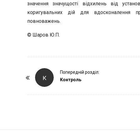
значення значущості відхилень від устано
коригувальних дій для вдосконалення п
повноважень.
© Шаров Ю.П.
P
Попередній розділ:
К
o
Контроль
s
t
N
a
v
i
S
g