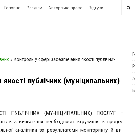
Головна
Розділи
Авторське право
Відгуки
Г
овник
»
Контроль у сфері забезпечення якості публічних
i
Р
t
e
А
 якості публічних (муніципальних)
В
i
d
e
СТІ ПУБЛІЧНИХ (МУ-НІЦИПАЛЬНИХ) ПОСЛУГ –
b
ьність з виявлення необхідності втручання в процес
a
льної аналітики за результатами моніторингу й ви-