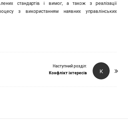
r
влених стандартів і вимог, а також з реалізації
роцесу з використанням наявних управлінських
Наступний розділ:
К
Конфлікт інтересів