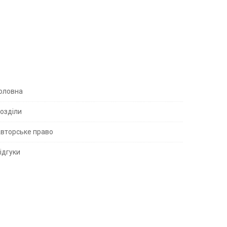
S
оловна
озділи
вторське право
S
ідгуки