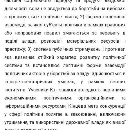
частина соціального порядку та продукт людської
діяльності, вона не зводиться до боротьби на виборах,
а пронизує все політичне життя; 2) форма політичної
взаємодії, за якої суб’єкти політики в рамках правових
або неправових правил змагаються за перевагу в
поділі влади, розподілі матеріальних ресурсів і
престижу; 3) система публічних стримувань і противаг,
яка визначає стійкий характер розвитку політичної
системи та встановлює легітимні форми взаємодії
політичних акторів у боротьбі за владу. Здійснюється в
конкретно-історичних умовах, у рамках певних
інститутів. Учасники К.п. завжди володіють нерівними
економічними, політичними, організаційними та
інформаційними ресурсами. Кінцева мета конкуренції
у сфері політики полягає в завоюванні, включаючи
утримання, та використанні державної влади як вищої