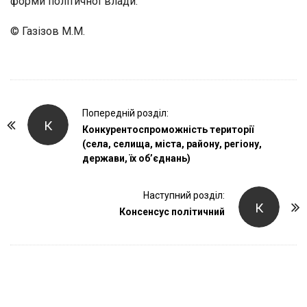
форми політичної влади.
© Газізов М.М.
P
Попередній розділ:
К
o
Конкурентоспроможність території
(села, селища, міста, району, регіону,
s
держави, їх об’єднань)
t
N
Наступний розділ:
a
К
Консенсус політичний
v
i
g
a
t