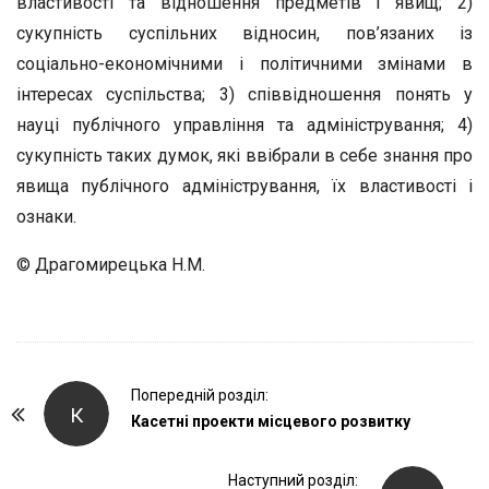
властивості та відношення предметів і явищ; 2)
сукупність суспільних відносин, пов’язаних із
соціально-економічними і політичними змінами в
інтересах суспільства; 3) співвідношення понять у
науці публічного управління та адміністрування; 4)
сукупність таких думок, які ввібрали в себе знання про
явища публічного адміністрування, їх властивості і
ознаки.
© Драгомирецька Н.М.
P
Попередній розділ:
К
o
Касетні проекти місцевого розвитку
s
t
Наступний розділ: