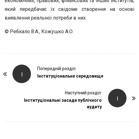
економічних, правових, фінансових та інших інститутів,
який передбачає їх свідоме створення на основі
виявлення реальної потреби в них.
© Ребкало В.А., Кожушко А.О.
P
Попередній розділ:
І
o
Інституціональне середовище
s
t
Наступний розділ:
І
Інституціональні засади публічного
N
аудиту
a
v
i
g