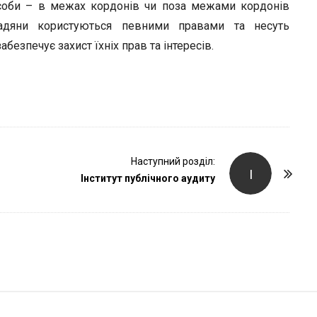
r
соби – в межах кордонів чи поза межами кордонів
адяни користуються певними правами та несуть
езпечує захист їхніх прав та інтересів.
Наступний розділ:
І
Інститут публічного аудиту