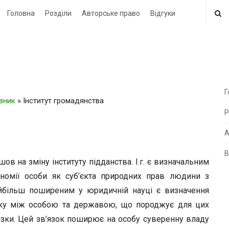
Головна
Розділи
Авторське право
Відгуки
Г
овник
»
Інститут громадянства
i
Р
t
e
А
В
i
 на зміну інституту підданства. І.г. є визначальним
d
ономії особи як суб’єкта природних прав людини з
e
айбільш поширеним у юридичній науці є визначення
b
зку між особою та державою, що породжує для цих
a
’язки. Цей зв’язок поширює на особу суверенну владу