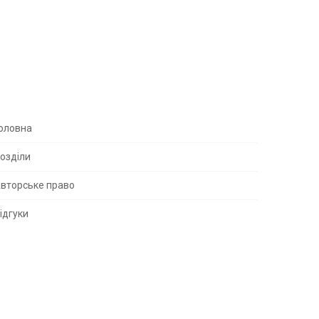
S
оловна
озділи
вторське право
S
ідгуки