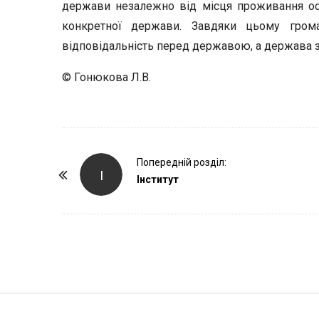
держави незалежно від місця проживання о
конкретної держави. Завдяки цьому гром
відповідальність перед державою, а держава заб
© Гонюкова Л.В.
P
Попередній розділ:
І
o
Інститут
s
t
N
a
v
i
S
g