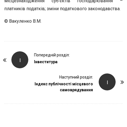
місцезнаходження суб’єктів господарювання –
платників податків; зміни податкового законодавства.
© Вакуленко В.М.
P
Попередній розділ:
І
o
Інвеститура
s
t
Наступний розділ:
І
Індекс публічності місцевого
N
самоврядування
a
v
i
g
a