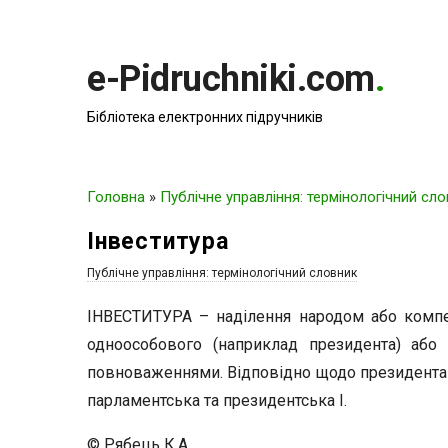
e-Pidruchniki.com
.
Бібліотека електронних підручників
Головна
»
Публічне управління: термінологічний сл
Інвеститура
Публічне управління: термінологічний словник
ІНВЕСТИТУРА – наділення народом або компет
одноособового (наприклад президента) або 
повноваженнями. Відповідно щодо президента м
парламентська та президентська І.
© Рябець К.А.