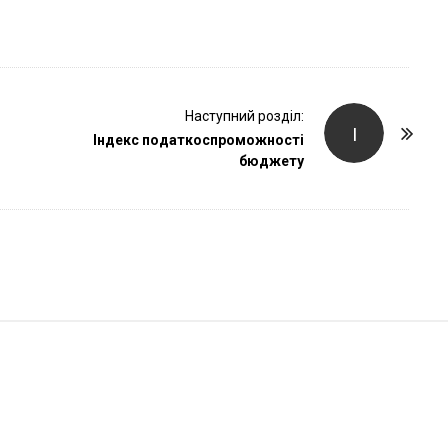
r
Наступний розділ:
І
Індекс податкоспроможності
бюджету