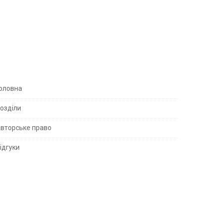
S
оловна
озділи
вторське право
S
ідгуки