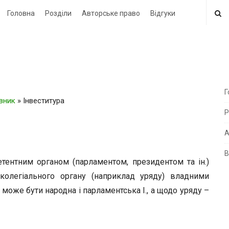
Головна
Розділи
Авторське право
Відгуки
Г
овник
»
Інвеститура
i
Р
t
e
А
В
i
ентним органом (парламентом, президентом та ін.)
d
колегіального органу (наприклад уряду) владними
e
оже бути народна і парламентська І., а щодо уряду –
b
a