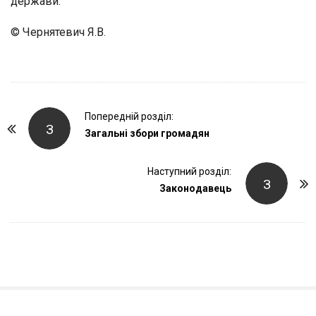
держави.
© Чернятевич Я.В.
P
Попередній розділ:
З
o
Загальні збори громадян
s
t
Наступний розділ:
З
Законодавець
N
a
v
i
g
a
t