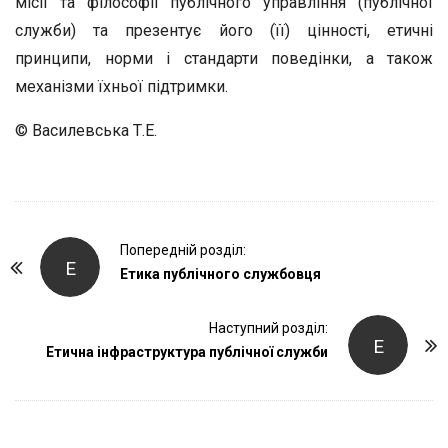
місії та філософії публічного управління (публічної
служби) та презентує його (її) цінності, етичні
принципи, норми і стандарти поведінки, а також
механізми їхньої підтримки.
© Василевська Т.Е.
P
Попередній розділ:
Е
o
Етика публічного службовця
s
t
Наступний розділ:
Е
Етична інфраструктура публічної служби
N
a
v
i