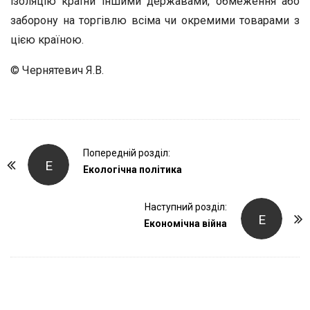
ізоляцію країни іншими державами, обмеження або
заборону на торгівлю всіма чи окремими товарами з
цією країною.
© Чернятевич Я.В.
P
Попередній розділ:
Е
o
Екологічна політика
s
t
Наступний розділ:
Е
Економічна війна
N
a
v
i
g