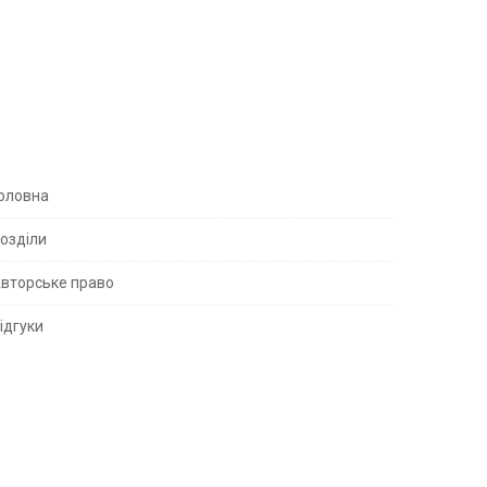
S
оловна
озділи
вторське право
S
ідгуки