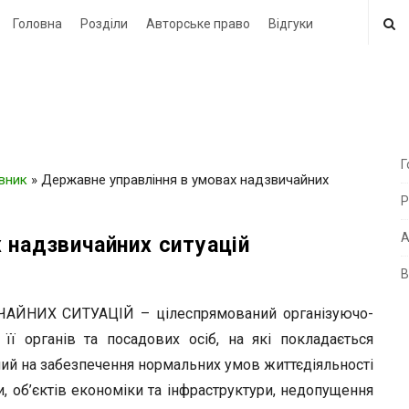
Головна
Розділи
Авторське право
Відгуки
Г
овник
»
Державне управління в умовах надзвичайних
i
Р
t
e
А
 надзвичайних ситуацій
В
i
d
ЙНИХ СИТУАЦІЙ – цілеспрямований організуючо-
e
ї органів та посадових осіб, на які покладається
b
ний на забезпечення нормальних умов життєдіяльності
a
, об’єктів економіки та інфраструктури, недопущення