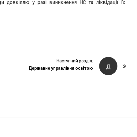
r
и довкіллю у разі виникнення НС та ліквідації їх
Наступний розділ:
Д
Державне управління освітою