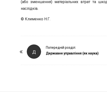
(або зменшення) матеріальних втрат та шкод
наслідків.
© Клименко Н.Г.
P
Попередній розділ:
Д
o
Державне управління (як наука)
s
t
N
a
v
i
S
g
i
a