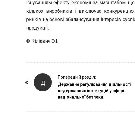
існуванням ефекту економії за масштабом, що
кількох виробників і виключає конкуренцію
ринків на основі збалансування інтересів суспі
продукції.
© Кілієвич О.І.
P
Попередній розділ:
Д
o
Державне регулювання діяльності
недержавних інституцій у сфері
s
національної безпеки
t
N
a
v
i