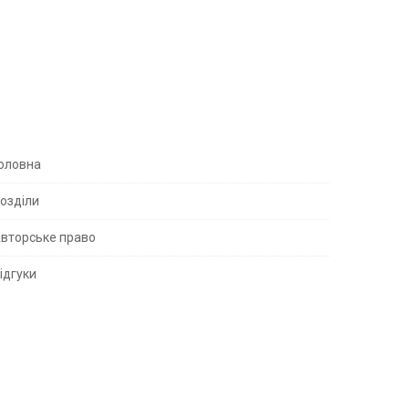
S
оловна
озділи
вторське право
S
ідгуки