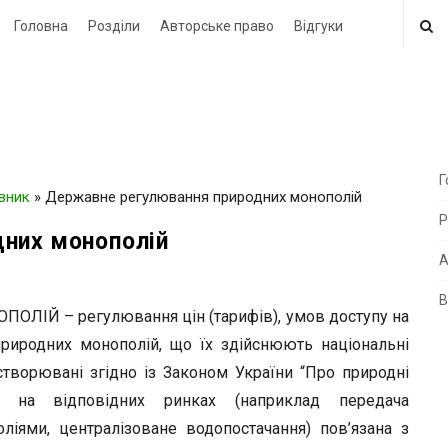
Головна
Розділи
Авторське право
Відгуки
Г
овник
»
Державне регулювання природних монополій
i
Р
t
них монополій
e
А
В
i
Й – регулювання цін (тарифів), умов доступу на
d
 природних монополій, що їх здійснюють національні
e
 створювані згідно із Законом України “Про природні
b
ди на відповідних ринках (наприклад передача
a
оліями, централізоване водопостачання) пов’язана з