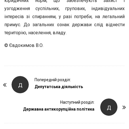
юридичних норм, що забезпечують захист і
узгодження суспільних, групових, індивідуальних
інтересів зі спиранням, у разі потреби, на легальний
примус. До загальних ознак держави слід віднести
територію, населення, владу.
© Євдокимов В.О.
P
Попередній розділ:
Д
o
Депутатська діяльність
s
t
Наступний розділ:
Д
Державна антикорупційна політика
N
a
v