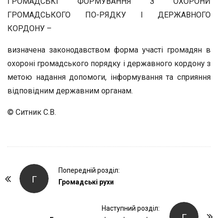
ГРОМАДСЬКІ ФОРМУВАННЯ З ОХОРОНИ
ГРОМАДСЬКОГО ПО-РЯДКУ І ДЕРЖАВНОГО
КОРДОНУ –
визначена законодавством форма участі громадян в
охороні громадського порядку і державного кордону з
метою надання допомоги, інформування та сприяння
відповідним державним органам.
© Ситник С.В.
P
Попередній розділ:
Г
o
Громадські рухи
s
t
Наступний розділ:
Г