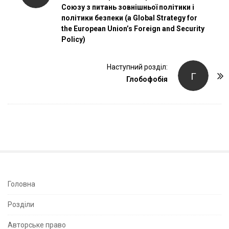
Союзу з питань зовнішньої політики і
s
політики безпеки (a Global Strategy for
t
the European Union’s Foreign and Security
N
Policy)
a
v
Наступний розділ:
Г
i
Глобофобія
g
a
t
i
o
n
S
Головна
i
Розділи
t
e
Авторське право