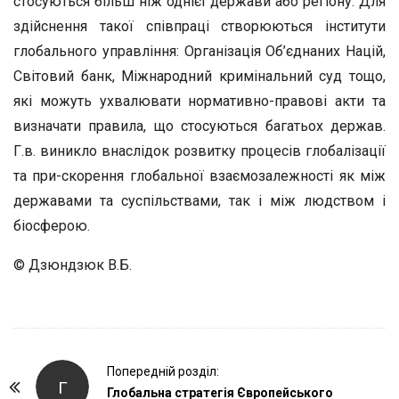
стосуються більш ніж однієї держави або регіону. Для
здійснення такої співпраці створюються інститути
глобального управління: Організація Об’єднаних Націй,
Світовий банк, Міжнародний кримінальний суд тощо,
які можуть ухвалювати нормативно-правові акти та
визначати правила, що стосуються багатьох держав.
Г.в. виникло внаслідок розвитку процесів глобалізації
та при-скорення глобальної взаємозалежності як між
державами та суспільствами, так і між людством і
біосферою.
© Дзюндзюк В.Б.
P
Попередній розділ:
Г
o
Глобальна стратегія Європейського