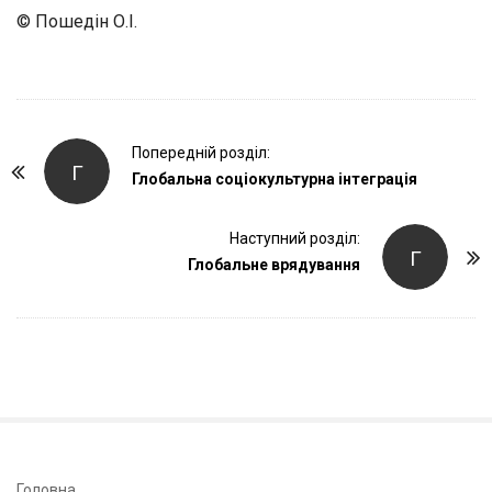
© Пошедін О.І.
P
Попередній розділ:
Г
o
Глобальна соціокультурна інтеграція
s
t
Наступний розділ:
Г
Глобальне врядування
N
a
v
i
g
a
t
i
S
Головна