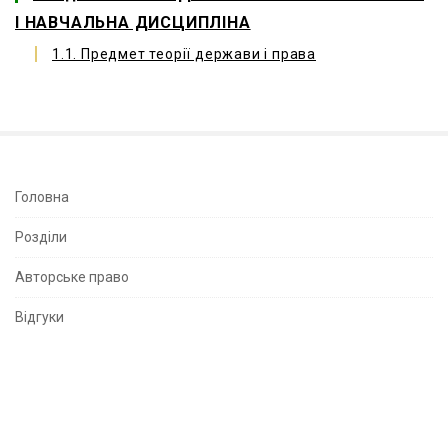
І НАВЧАЛЬНА ДИСЦИПЛІНА
1.1. Предмет теорії держави і права
S
Головна
i
Розділи
t
e
Авторське право
S
Відгуки
i
d
e
b
a