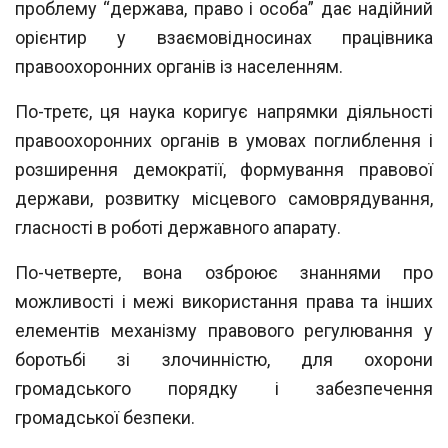
проблему “держава, право і осо
ба” дає надійний
орієнтир у взаємовідносинах працівника
правоохоронних органів
із населенням.
По-третє, ця наука коригує напрямки діяльності
правоохоронних органів в умо
вах поглиблення і
розширення демократії, формування правової
держави, розвитку місцевого самоврядування,
гласності в роботі державного апарату.
По-четверте, вона озброює знаннями про
можливості і межі використання пра
ва та інших
елементів механізму правового регулювання у
боротьбі зі злочинністю,
для охорони
громадського порядку і забезпечення
громадської безпеки.