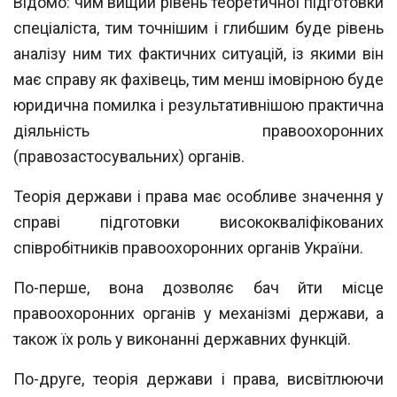
Відомо: чим вищий рівень теоретичної підготовки
спеціаліста, тим точнішим і глибшим буде рівень
аналізу ним тих фактичних ситуацій, із якими він
має справу
як фахівець, тим менш імовірною буде
юридична помилка і результативнішою прак
тична
діяльність правоохоронних
(правозастосувальних) органів.
Теорія держави і права має особливе значення у
справі підготовки висококвалі
фікованих
співробітників правоохоронних органів України.
По-перше, вона дозволяє бач йти місце
правоохоронних органів у механізмі дер
жави, а
також їх роль у виконанні державних функцій.
По-друге, теорія держави і права, висвітлюючи