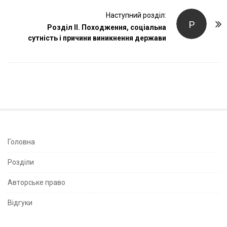
t
Наступний розділ:
N
Р
Розділ II. Походження, соціальна
a
сутність і причини виникнення держави
v
i
g
a
t
i
o
n
S
Головна
i
Розділи
t
e
Авторське право
S
Відгуки
i
d