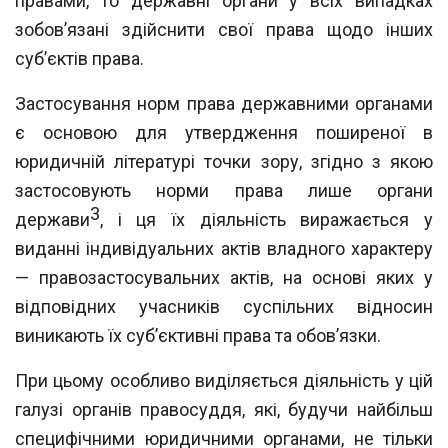
правами, то державні органи у всіх випадках
зобов’я
зані здійснити свої права щодо інших
суб’єктів права.
Застосування норм права державними органами
є основою для утвердження
поширеної в
юридичній літературі точки зору, згідно з якою
застосовують норми
права лише органи
3
держави
, і ця їх діяльність виражається у
виданні індивідуаль
них актів владного характеру
— правозастосувальних актів, на основі яких у
відпо
відних учасників суспільних відносин
виникають їх суб’єктивні права та обов’язки.
При цьому особливо виділяється діяльність у цій
галузі органів правосуддя, які,
будучи найбільш
специфічними юридичними органами, не тільки