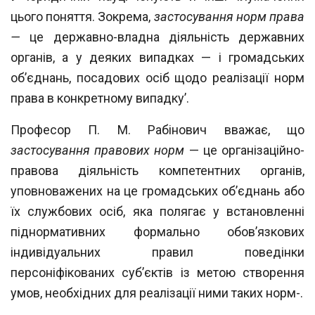
цього поняття. Зокрема,
засто
сування норм права
—
це державно-владна діяльність державних
органів, а у деяких
випадках — і громадських
об’єднань, посадових осіб щодо реалізації норм
права в
конкретному випадку’.
Професор П. М. Рабінович вважає, що
застосування правових норм
— це орга
нізаційно-
правова діяльність компетентних органів,
уповноважених на це громадсь
ких об’єднань або
їх службових осіб, яка полягає у встановленні
піднормативних
формально обов’язкових
індивідуальних правил поведінки
персоніфікованих суб’єктів із метою створення
умов, необхідних для реалізації ними таких норм-.