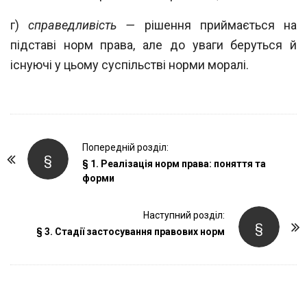
г)
справедливість —
рішення приймається на
підставі норм права, але до уваги
беруться й
існуючі у цьому суспільстві норми моралі.
P
Попередній розділ:
§
o
§ 1. Реалізація норм права: поняття та
форми
s
t
Наступний розділ:
N
§
§ 3. Стадії застосування правових норм
a
v
i
g