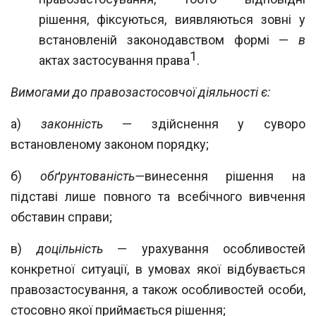
рішення, фіксуються, виявляються зовні у
встановленій законодавством формі —
в
1
актах застосування права
.
Вимогами до правозастосовчої діяльності є:
а)
законність
— здійснення у суворо
встановленому законом порядку;
б)
обґрунтованість—
винесення рішення на
підставі лише повного та всебічно
го вивчення
обставин справи;
в)
доцільність
— урахування особливостей
конкретної ситуації, в умовах якої
відбувається
правозастосування, а також особливостей особи,
стосовно якої прий
мається рішення;