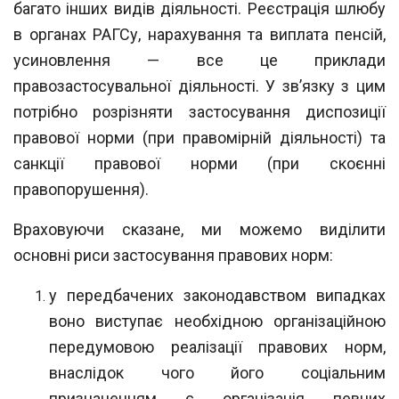
багато інших видів діяльності. Реєстрація шлюбу
в органах РАГСу, нарахування та виплата пенсій,
уси
новлення — все це приклади
правозастосувальної діяльності. У зв’язку з цим
по
трібно розрізняти застосування диспозиції
правової норми (при правомірній діяль
ності) та
санкції правової норми (при скоєнні
правопорушення).
Враховуючи сказане, ми можемо виділити
основні риси застосування правових норм:
у передбачених законодавством випадках
воно виступає необхідною органі
заційною
передумовою реалізації правових норм,
внаслідок чого його соціальним
призначенням є організація певних