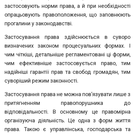
застосовують
норми права, а й при необхідності
опрацьовують правоположення, що заповнюють
прогалини у законодавстві.
Застосування права здійснюється в суворо
визначених законом процесуальних
формах. І
чим чіткіші, детальніше регламентовані ці форми,
чим ефективніше засто
совується право, тим
надійніші гарантії прав та свобод громадян, тим
суворіший
режим законності.
Застосування права не можна пов’язувати лише з
притягненням правопоруш
ника до
відповідальності. В основному це правомірна
організуюча діяльність. Це
одна з форм життя
права. Такою є управлінська, господарська та