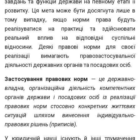
завдань та функцій держави на певному етапі її
розвитку. Ця
мета може бути досягнута лише в
тому випадку, якщо норми права будуть
реалізуватися на практиці та здійснювати
реальний вплив на відповідні суспільні
відноси
ни. Деякі правові норми для своєї
реалізації вимагають правозастосувальної
діяль
ності державних органів та посадових осіб.
Застосування правових норм
—
це державно-
владна, організаційна діяльність ком
петентних
органів держави і посадових осіб із реалізації
правових норм стосовно конк
ретних життєвих
ситуацій шляхом винесення індивідуально-
правових рішень (при
писів).
У юридичній науці існують й інші тлумачення