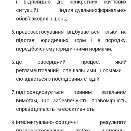
і відповідно до конкретних життєвих
ситуацій) індивідуальнихформаль
но-
обов’язкових рішень;
правозастосування відбувається тільки на
підставі юридичних норм і в по
рядку,
передбаченому юридичними нормами;
це своєрідний процес, який
регламентований спеціальними нормами і
скла
дається з послідовних стадій;
підпорядковується певним загальним
вимогам, що забезпечують правомірність,
справедливість та ефективність;
інтелектуально-юридичні результати
правозастосування, тобто відповідні