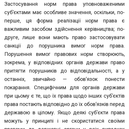
Застосування норм права уповноваженими
суб’єктами має особливе значення, оскільки, по-
перше, ця форма реалізації норм права є
важливим засобом здійснен
ня керівництва; по-
друге, лише вони мають право застосовувати
санкції до поруш
ника вимог норм права.
Порушення вимог правових норм створюють,
зокрема, у відповідних органів держави право
притягти порушників до відповідальності, а у
останніх, звичайно — обов’язок понести
покарання. Специфічним для органів держави
при цьому є те, що їх права щодо інших суб’єктів
права постають відповідно
до їх обов’язків перед
державою в цілому. Якщо деякі суб’єкти права
можуть у прин
ципі і не скористатися своїми