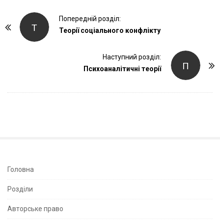
P
Попередній розділ:
Т
o
Теорії соціального конфлікту
s
t
Наступний розділ:
П
Психоаналітичні теорії
N
a
v
i
g
a
t
i
S
Головна
o
i
Розділи
n
t
e
Авторське право