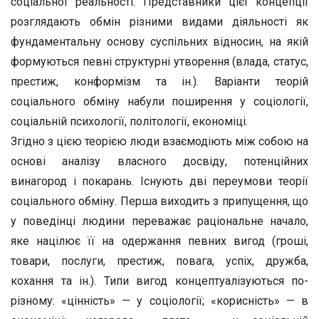
соціальної реальності. Представники цієї концепції
розглядають обмін різними видами діяльності як
фундаментальну основу суспільних відносин, на якій
формуються певні структурні утворення (влада, статус,
престиж, конформізм та ін.). Варіанти теорій
соціального обміну набули поширення у соціології,
соціальній психології, політології, економіці.
Згідно з цією теорією люди взаємодіють між собою на
основі аналізу власного досвіду, потенційних
винагород і покарань. Існують дві переумови теорії
соціального обміну. Перша виходить з припущення, що
у поведінці людини переважає раціональне начало,
яке націлює її на одержання певних вигод (гроші,
товари, послуги, престиж, повага, успіх, дружба,
кохання та ін.). Типи вигод концептуалізуються по-
різному: «цінність» — у соціології; «корисність» — в