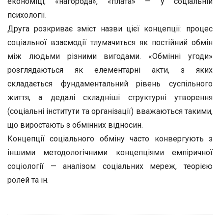
економіці; «нагорода», «плата» — у соціальній
психології.
Друга розкриває зміст назви цієї концепції: процес
соціальної взаємодії тлумачиться як постійний обмін
між людьми різними вигодами. «Обмінні угоди»
розглядаються як елементарні акти, з яких
складається фундаментальний рівень суспільного
життя, а дедалі складніші структурні утворення
(соціальні інститути та організації) вважаються такими,
що виростають з обмінних відносин.
Концепції соціального обміну часто конвергують з
іншими методологічними концепціями емпіричної
соціології — аналізом соціальних мереж, теорією
ролей та ін.