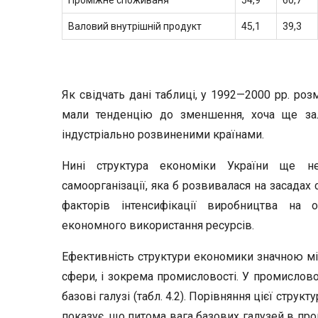
Проміжне споживаня
54,9
60,7
Валовий внутрішній продукт
45,1
39,3
Як свідчать дані таблиці, у 1992—2000 рр. р
мали тенденцію до зменшення, хоча ще за
індустріально розвиненими країнами.
Нині структура економіки України ще н
самоорганізації, яка б розвивалася на засадах 
факторів інтенсифікації виробництва на о
економного використання ресурсів.
Ефективність структури економики значною мі
сфери, і зокрема промисловості. У промислов
базові галузі (табл. 4.2). Порівняння цієї стр
показує, що питома вага базових галузей в про