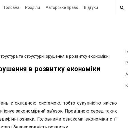
Головна
Розділи
Авторське право
Відгуки
Г
 Структура та структурні зрушення в розвитку економіки
i
Р
t
зрушення в розвитку економіки
e
А
В
i
d
жень є складною системою, тобто сукупністю якісно
e
и існує закономірний зв’язок. Провідною серед таких
b
ецифічні ознаки. Головними ознаками економіки є її
a
актер і безперервність розвитку.