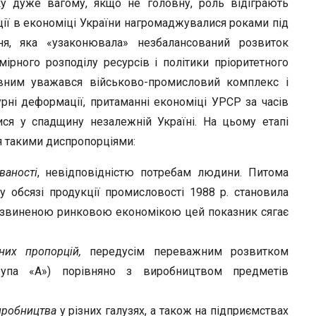
ку дуже вагому, якщо не головну, роль відіграють
ції в економіці України нагромаджувалися роками під
ня, яка «узаконювала» незбалансований розвиток
ірного розподілу ресурсів і політики пріоритетного
овним уважався військово-промисловий комплекс і
урні деформації, притаманні економіці УРСР за часів
ися у спадщину незалежній Україні. На цьому етапі
я такими диспропорціями:
ваності
, невідповідністю потребам людини. Питома
 обсязі продукції промисловості 1988 р. становила
орозвиненою ринковою економікою цей показник сягає
их пропорцій,
передусім переважним розвитком
рупа «А») порівняно з виробництвом предметів
иробництва
у різних галузях, а також на підприємствах