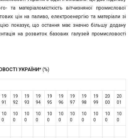
о- та матеріаломісткість вітчизняної промислової
ітових цін на паливо, електроенергію та матеріали зі
кцію показує, що остання має значно більшу додану
єнтація на розвиток базових галузей промисловості
ОВОСТІ УКРАЇНИ
* (%)
19
19
19
19
19
19
19
19
19
20
20
91
92
93
94
95
96
97
98
99
00
01
10
10
10
10
10
10
10
10
10
10
10
0
0
0
0
0
0
0
0
0
0
0