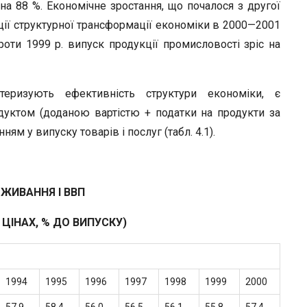
 на 88 %. Економічне зростання, що почалося з другої
ції структурної трансформації економіки в 2000—2001
роти 1999 р. випуск продукції промисловості зріс на
теризують ефективність структури економіки, є
уктом (доданою вартістю + податки на продукти за
м у випуску товарів і послуг (табл. 4.1).
ЖИВАННЯ І ВВП
 ЦІНАХ, % ДО ВИПУСКУ)
1994
1995
1996
1997
1998
1999
2000