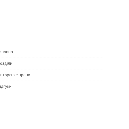
S
оловна
озділи
вторське право
S
ідгуки