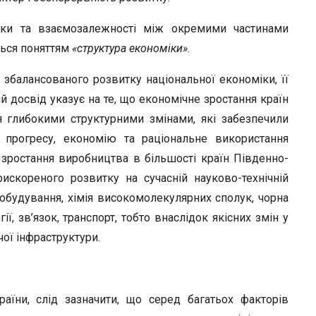
r
язки та взаємозалежності між окремими частинами
ться поняттям
«структура економіки»
.
збалансованого розвитку національної економіки, її
ий досвід указує на те, що економічне зростання країн
 глибокими структурними змінами, які забезпечили
 прогресу, економію та раціональне використання
 зростання виробництва в більшості країн Південно-
рискореного розвитку на сучасній науково-технічній
нобудування, хімія високомолекулярних сполук, чорна
ії, зв’язок, транспорт, тобто внаслідок якісних змін у
ої інфраструктури.
аїни, слід зазначити, що серед багатьох факторів