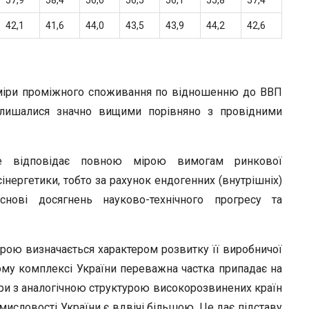
57,9
58,4
56,0
56,5
56,1
55,8
57,4
42,1
41,6
44,0
43,5
43,9
44,2
42,6
озміри проміжного споживання по відношенню до ВВП
лишалися значно вищими порівняно з провідними
е відповідає повною мірою вимогам ринкової
сінергетики, тобто за рахунок ендогенних (внутрішніх)
снові досягнень науково-технічного прогресу та
рою визначається характером розвитку її виробничої
ому комплексі України переважна частка припадає на
уктури з аналогічною структурою високорозвинених країн
мисловості України є вдвічі більшою. Це дає підставу