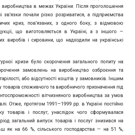
л виробництва в межах України. Після проголошення
і зв’язки почали різко розриватися, а підприємства
ничих криз, пов’язаних, з одного боку, з відмовою
укції, що виготовляється в Україні, а з іншого —
х виробів і сировини, що надходили на українські
турної кризи було скорочення загального попиту на
орочення замовлень на виробництво озброєння та
тарілості, або відсутності коштів у замовників. Іншим
у товарів споживчого та виробничого призначення під
ентоспроможності вітчизняного виробництва за умов
івлі. Отже, протягом 1991—1999 рр. в Україні постійно
ку товарів і послуг, унаслідок чого сформувалася
ріод загальний випуск товарів і послуг знизився на
ьш як на 66 %, сільського господарства — на 51 %,