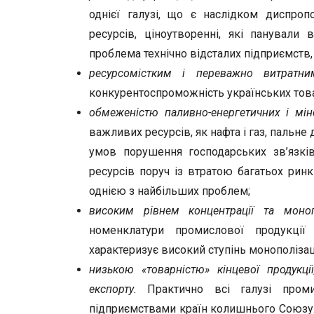
однієї галузі, що є наслідком диспропо
ресурсів, ціноутворенні, які панували 
проблема технічно відсталих підприємств, 
ресурсомістким і переважно витратни
конкурентоспроможність українських това
обмеженістю паливно-енергетичних і мін
важливих ресурсів, як нафта і газ, пальне 
умов порушення господарських зв’язкі
ресурсів поруч із втратою багатьох ринк
однією з найбільших проблем;
високим рівнем концентрації та моноп
номенклатури промислової продукції
характеризує високий ступінь монополізац
низькою «товарністю» кінцевої продукц
експорту.
Практично всі галузі промис
підприємствами країн колишнього Союзу.