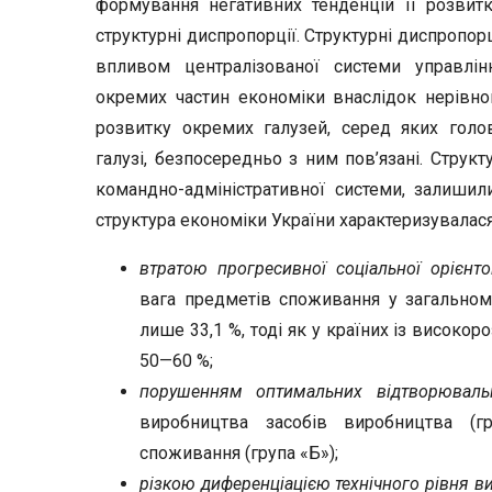
формування негативних тенденцій її розвит
структурні диспропорції. Структурні диспропор
впливом централізованої системи управлін
окремих частин економіки внаслідок нерівном
розвитку окремих галузей, серед яких гол
галузі, безпосередньо з ним пов’язані. Структ
командно-адміністративної системи, залишил
структура економіки України характеризувалас
втратою прогресивної соціальної орієнто
вага предметів споживання у загальному
лише 33,1 %, тоді як у країних із висок
50—60 %;
порушенням оптимальних відтворювальн
виробництва засобів виробництва (г
споживання (група «Б»);
різкою диференціацією технічного рівня в