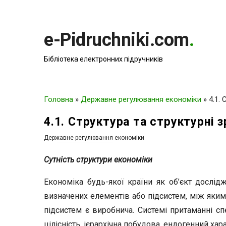
e-Pidruchniki.com
.
Бібліотека електронних підручників
Головна
»
Державне регулювання економіки
»
4.1.
4.1. Структура та структурні 
Державне регулювання економіки
Сутність структури економіки
Економіка будь-якої країни як об’єкт дослід
визначених елементів або підсистем, між яким
підсистем є виробнича. Системі притаманні сп
цілісність, ієрархічна побудова, ендогенний хар