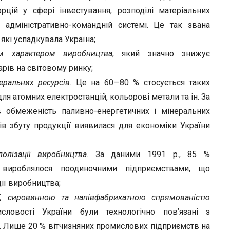
рцій у сфері інвестування, розподілі матеріальних
в адміністративно-командній системі. Це так звана
які успадкувала Україна;
м характером виробництва
, який значно знижує
рів на світовому ринку;
еральних ресурсів
. Це на 60—80 % стосується таких
для атомних електростанцій, кольорові метали та ін. За
в обмеженість паливно-енергетичних і мінеральних
ів збуту продукції виявилася для економіки України
олізації виробництва
. За даними 1991 р., 85 %
 вироблялося поодиночними підприємствами, що
ії виробництва;
ії, сировинною та напівфабрикатною спрямованістю
ловості України були технологічно пов’язані з
 Лише 20 % вітчизняних промислових підприємств на