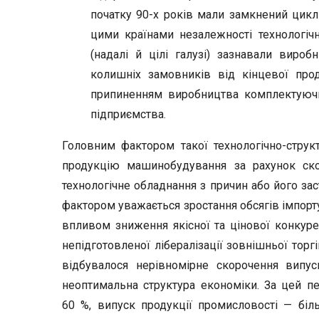
початку 90-х років мали замкнений цик
цими країнами незалежності технологічн
(надалі й цілі галузі) зазнавали вироб
колишніх замовників від кінцевої прод
припиненням виробництва комплектуючи
підприємства.
Головним фактором такої технологічно-струк
продукцію машинобудування за рахунок ск
технологічне обладнання з причин або його зас
фактором уважається зростання обсягів імпорт
впливом зниження якісної та цінової конкур
непідготовленої лібералізації зовнішньої торг
відбувалося нерівномірне скорочення випус
неоптимальна структура економіки. За цей пе
60 %, випуск продукції промисловості — біл