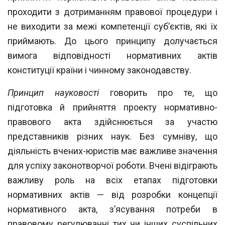
проходити з дотриманням правової процедури і
не виходити за
межі компетенції суб’єктів, які їх
приймають. До цього принципу долучається
ви
мога відповідності нормативних актів
конституції країни і чинному законодавству.
Принцип науковості
говорить про те, що
підготовка й прийняття проекту норма
тивно-
правового акта здійснюється за участю
представників різних наук. Без сумні
ву, що
діяльність вчених-юристів має важливе значення
для успіху законотворчої
роботи. Вчені відіграють
важливу роль на всіх етапах підготовки
нормативних актів — від розробки концепції
нормативного акта, з’ясування потреби в
правовому регулюванні тих чи інших суспільних