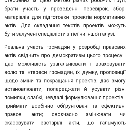
створених із цією метою різних робочих груп,
брати
участь у проведенні перевірок, зборі
матеріалів для підготовки проектів норматив
них
актів. Для складання текстів проектів можуть
бути залучені спеціалісти з тієї чи
іншої галузі.
Реальна участь громадян у розробці правових
актів свідчить про демократизм
цього процесу і
дає можливість узагальнювати і враховувати
волю та інтереси громадян, їх думку, пропозиції
щодо зміни та покращання проектів; дає змогу
встановлювати, попереджати й усувати різні
помилки, слабкі, невдалі формулювання
проектів і
приймати всебічно обґрунтовані та ефективні
правові акти; своєчасно
змінювати чи
скасовувати застарілі акти, що гальмують