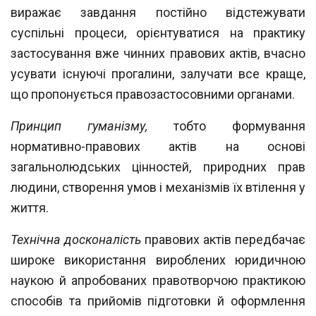
виражає завдання постійно
відстежувати
суспільні процеси, орієнтуватися на практику
застосування вже чин
них правових актів, вчасно
усувати існуючі прогалини, залучати все краще,
що про
понується правозастосовними органами.
Принцип гуманізму,
тобто формування
нормативно-правових актів на основі
за
гальнолюдських цінностей, природних прав
людини, створення умов і механізмів їх втілення у
життя.
Технічна досконалість
правових актів передбачає
широке використання вироб
лених юридичною
наукою й апробованих правотворчою практикою
способів та
прийомів підготовки й оформлення