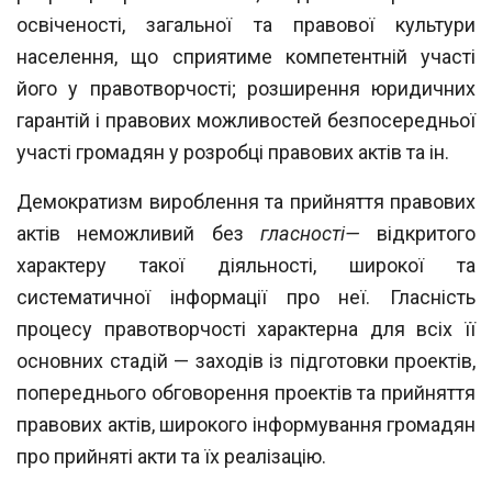
осві
ченості, загальної та правової культури
населення, що сприятиме компетентній
участі
його у правотворчості; розширення юридичних
гарантій і правових можливостей безпосередньої
участі громадян у розробці правових актів та
ін.
Демократизм вироблення та прийняття правових
актів неможливий без
глас
ності—
відкритого
характеру такої діяльності, широкої та
систематичної інформації
про неї. Гласність
процесу правотворчості характерна для всіх її
основних стадій —
заходів із підготовки проектів,
попереднього обговорення проектів та прийняття
правових актів, широкого інформування громадян
про прийняті акти та їх реаліза
цію.