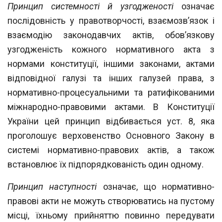
Принцип системності й узгодженості
означає
послідовність у правотворчості, взає
мозв’язок і
взаємодію законодавчих актів, обов’язкову
узгодженість кожного нор
мативного акта з
нормами конституції, іншими законами, актами
відповідної галузі та інших галузей права, з
нормативно-процесуальними та ратифікованими
міжнародно-правовими актами. В Конституції
України цей принцип відбивається уст. 8, яка
проголошує верховенство Основного Закону в
системі нормативно-правових актів, а також
встановлює їх підпорядкованість один одному.
Принцип наступності
означає, що нормативно-
правові акти не можуть створю
ватись на пустому
місці, їхньому прийняттю повинно передувати