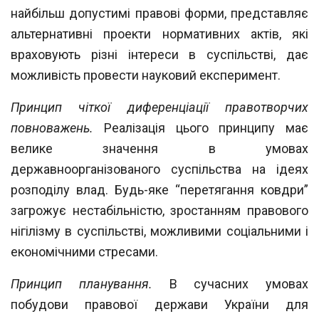
найбільш допустимі правові форми, представ
ляє
альтернативні проекти нормативних актів, які
враховують різні інтереси в суспільстві, дає
можливість провести науковий експеримент.
Принцип чіткої диференціації правотворчих
повноважень.
Реалізація цього прин
ципу має
велике значення в умовах
державноорганізованого суспільства на ідеях
розподілу влад. Будь-яке “перетягання ковдри”
загрожує нестабільністю, зростан
ням правового
нігілізму в суспільстві, можливими соціальними і
економічними стре
сами.
Принцип планування.
В сучасних умовах
побудови правової держави України для