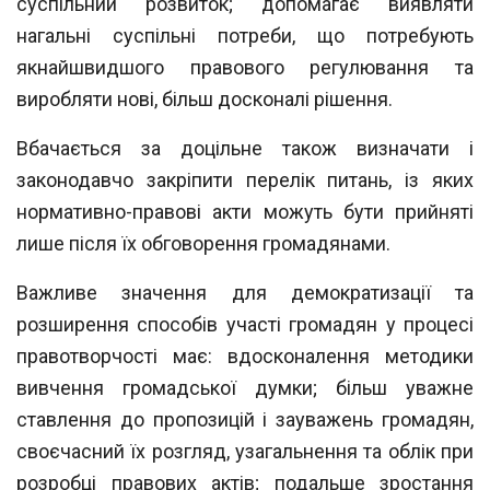
суспільний розвиток; до
помагає виявляти
нагальні суспільні потреби, що потребують
якнайшвидшого правового регулювання та
виробляти нові, більш досконалі рішення.
Вбачається за доцільне також визначати і
законодавчо закріпити перелік пи
тань, із яких
нормативно-правові акти можуть бути прийняті
лише після їх обгово
рення громадянами.
Важливе значення для демократизації та
розширення способів участі громадян
у процесі
правотворчості має: вдосконалення методики
вивчення громадської думки; більш уважне
ставлення до пропозицій і зауважень громадян,
своєчасний їх роз
гляд, узагальнення та облік при
розробці правових актів; подальше зростання