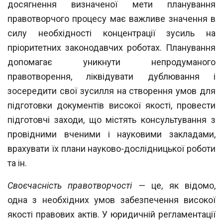
досягнення визначеної мети планування
правотворчого процесу має важливе значення в
силу необхідності концентрації зусиль на
пріоритетних законодавчих роботах. Планування
допомагає уникнути непродуманого
правотворення, ліквідува
ти дублювання і
зосередити свої зусилля на створення умов для
підготовки доку
ментів високої якості, провести
підготовчі заходи, що містять консультування з
провідними вченими і науковими закладами,
врахувати їх плани науково-дослід
ницької роботи
та ін.
Своєчасність правотворчості —
це, як відомо,
одна з необхідних умов забезпе
чення високої
якості правових актів. У юридичній регламентації