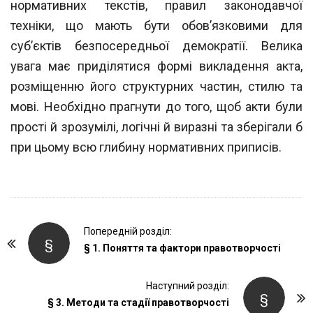
нормативних текстів, правил законодавчої
тех
ніки, що мають бути обов’язковими для
суб’єктів безпосередньої демократії. Велика
увага має приділятися формі викладення акта,
розміщенню його структурних частин, стилю та
мові. Необхідно прагнути до того, щоб акти були
прості й зро
зумілі, логічні й виразні та зберігали б
при цьому всю глибину нормативних при
писів.
P
Попередній розділ:
§
o
§ 1. Поняття та фактори правотворчості
s
t
Наступний розділ:
§
§ 3. Методи та стадії правотворчості
N