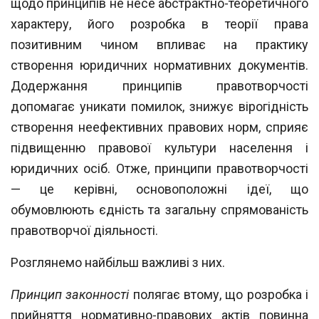
щодо принципів не несе
абстрактно-теоретичного
характеру, його розробка в теорії права
позитивним чи
ном впливає на практику
створення юридичних нормативних документів.
Додер
жання принципів правотворчості
допомагає уникати помилок, знижує вірогідність
створення неефективних правових норм, сприяє
підвищенню правової культури населення і
юридичних осіб. Отже, принципи правотворчості
— це
керівні,
основоположні ідеї, що
обумовлюють єдність та загальну спрямованість
правотвор
чої діяльності.
Розглянемо найбільш важливі з них.
Принцип законності
полягає втому, що розробка і
прийняття нормативно-пра
вових актів повинна