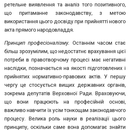
ретельне вияв
лення та аналіз того позитивного,
що притаманне законодавству, з метою
викорис
тання цього досвіду при прийнятті нового
акта прямого народовладдя.
Принцип професіоналізму.
Останнім часом стає
більш зрозумілим, що недостатнє
врахування цієї
потреби в правотворчому процесі має негативні
наслідки, позначається на якості підготовлених і
прийнятих нормативно-правових актів. У першу
чергу це стосується вищих державних органів,
зокрема депутатів Верховної Ради. Враховуючи,
що вони працюють на професійній основі,
важливо навчити їх усім тонкощам законодавчого
процесу. Велика роль науки в реалізації цього
принципу,
оскільки саме вона допомагає знайти