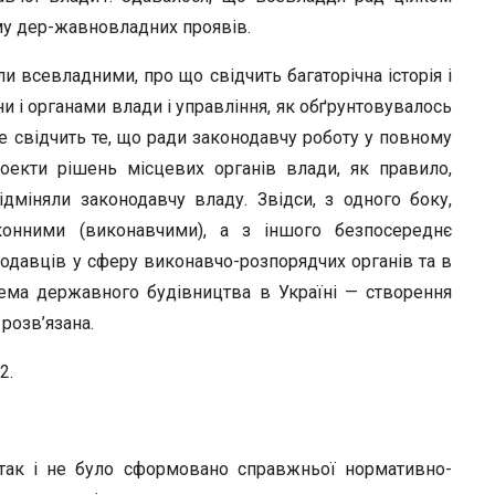
r
му дер-жавновладних проявів.
ли всевладними, про що свідчить багаторічна історія і
и і органами влади і управління, як обґрунтовувалось
 це свідчить те, що ради законодавчу роботу у повному
оекти рішень місцевих органів влади, як правило,
дміняли законодавчу владу. Звідси, з одного боку,
аконними (виконавчими), а з іншого безпосереднє
нодавців у сферу виконавчо-розпорядчих органів та в
лема державного будівництва в Україні — створення
 розв’язана.
2.
 так і не було сформовано справжньої нормативно-