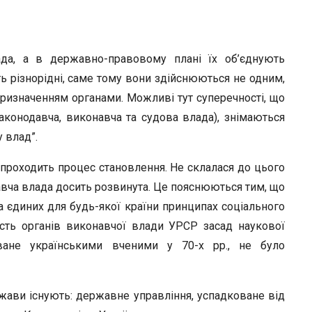
ада, а в державно-правовому плані їх об’єднують
 різнорідні, саме тому вони здійснюються не одним,
ризначенням органами. Можливі тут суперечності, що
законодавча, виконавча та судова влада), знімаються
 влад”.
проходить процес становлення. Не склалася до цього
навча влада досить розвинута. Це пояснюються тим, що
 на єдиних для будь-якої країни принципах соціального
ість органів виконавчої влади УРСР засад наукової
ійоване українськими вченими у 70-х рр., не було
жави існують: державне управління, успадковане від