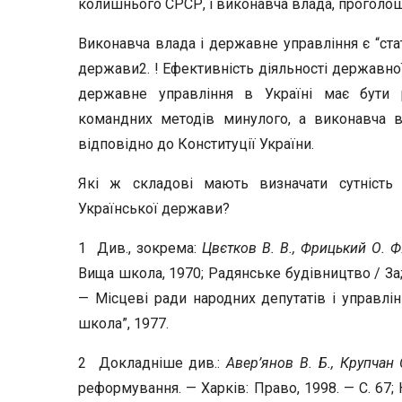
колишнього СРСР, і виконавча влада, проголош
Виконавча влада і державне управління є “ста
держави2. ! Ефективність діяльності державної
державне управління в Україні має бути 
командних методів минулого, а виконавча
відповідно до Конституції України.
Які ж складові мають визначати сутність
Української держави?
1 Див., зокрема:
Цвєтков В. В., Фрицький О. Ф
Вища школа, 1970; Радянське будівництво / За;
— Місцеві ради народних депутатів і управлі
школа”, 1977.
2 Докладніше див.:
Авер’янов В. Б., Крупчан
реформування. — Харків: Право, 1998. — С. 67;