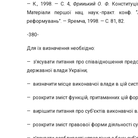
— К., 1998. — С. 4;
Фрииький О. Ф.
Конституці
Матеріали першої нац. наук.-практ. конф. 
реформувань”. — Яремча, 1998. — С. 81, 82.
-380-
Для їх визначення необхідно:
— з’ясувати питання про співвідношення предст
державної влади України;
— визначити місце виконавчої влади в цій систе
— розкрити зміст функцій, притаманних цій фор
— вирішити питання про суб’єктів виконавчої в
— розкрити зміст правової форми діяльності су