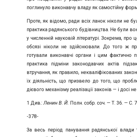
поглинуло виконавчу владу як самостійну фор
Проте, як відомо, ради всіх ланок ніколи не бу
практика радянського будівництва. Не були вон
у численній науковій літературі. Зокрема, про
обсязі ніколи не здійснювали. До того ж пр
готували виконавчі органи і цим фактично пі
практика підміни законодавчих актів підз
втручання, як правило, некваліфікованих зако
їх діяльність, що призвело до того, що проб
дієвого механізму реалізації законів — і досі не
1 Див.:
Ленин В. Й.
Полн. собр. соч. — Т. 36. — С. 7
-378-
За весь період панування радянської влади