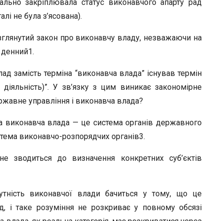
нально закріплювала статус виконавчого апарту рад
алі не була з’ясована).
озглянутий закон про виконавчу владу, незважаючи на
 денний1.
ад замість терміна “виконавча влада” існував термін
діяльність)”. У зв’язку з цим виникає закономірне
державне управління і виконавча влада?
ва виконавча влада — це система органів державного
истема виконавчо-розпорядчих органів3.
 не зводиться до визначення конкретних суб’єктів
утність виконавчої влади бачиться у тому, що це
д, і таке розуміння не розкриває у повному обсязі