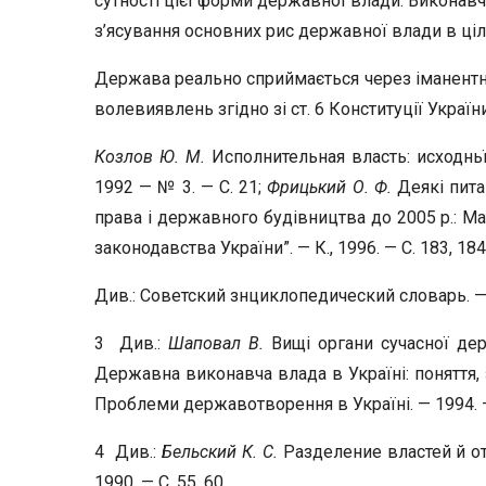
сутності цієї форми державної влади. Виконавч
з’ясування основних рис державної влади в ціл
Держава реально сприймається через іманентну
волевиявлень згідно зі ст. 6 Конституції України
Козлов Ю. М.
Исполнительная власть: исходньї
1992 — № 3. — С. 21;
Фрицький О. Ф.
Деякі пита
права і державного будівництва до 2005 р.: Ма
законодавства України”. — К., 1996. — С. 183, 184
Див.: Советский знциклопедический словарь. — М
3 Див.:
Шаповал В.
Вищі органи сучасної дер
Державна виконавча влада в Україні: поняття, 
Проблеми державотворення в Україні. — 1994. — 
4 Див.:
Бельский К. С.
Разделение властей й о
1990. — С. 55, 60.