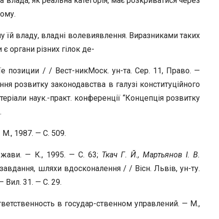
а влада, як реальна категорія, має розкриватися через
ому.
 їй владу, владні волевиявлення. Виразниками таких
 є органи різних гілок де-
е позиции / / Вест-никМоск. ун-та. Сер. 11, Право. —
ння розвитку законодавства в галузі конституційного
теріали наук.-практ. конференції “Концепція розвитку
.
., 1987. — С. 509.
жави. — К., 1995. — С. 63;
Ткач Г. Й., Мартьянов І. В.
завдання, шляхи вдосконалення / / Вісн. Львів, ун-ту.
Вил. 31. — С. 29.
тветственность в государ-ственном управлений. — М.,