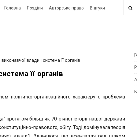
Головна
Розділи
Авторське право
Відгуки
Г
 виконавчої влади і система її органів
i
Р
t
система її органів
e
А
В
i
ем політи-ко-організаційного характеру є проблема
d
e
а” протягом більш як 70-річної історії нашої держави
b
онституційно-правового, обігу. Тоді домінувала теорія
a
авчої влади1. Здавалося, що всевладдя рад цілком