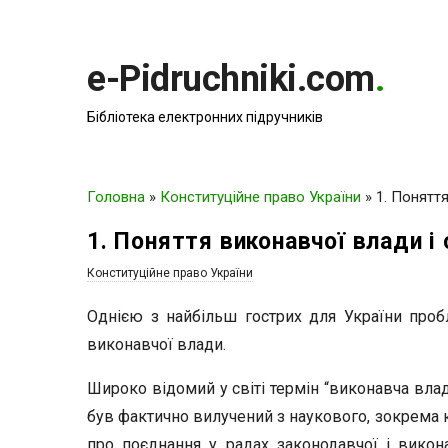
e-Pidruchniki.com
.
Бібліотека електронних підручників
Головна
»
Конституційне право України
»
1. Поняття
1. Поняття виконавчої влади і 
Конституційне право України
Однією з найбільш гострих для України пробл
виконавчої влади.
Широко відомий у світі термін “виконавча влад
був фактично вилучений з наукового, зокрема к
про поєднання у радах законодавчої і викон