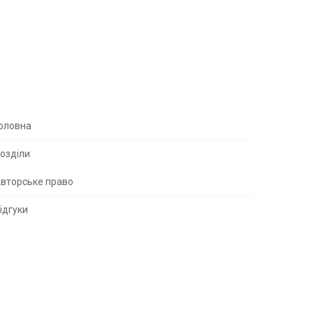
S
оловна
озділи
вторське право
S
ідгуки