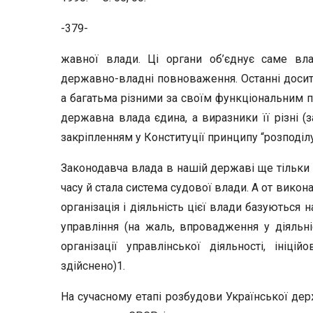
-379-
жавної влади. Ці органи об’єднує саме вл
державно-владні повноваження. Останні досить
а багатьма різними за своїм функціональним п
державна влада єдина, а виразники її різні (
закріпленням у Конституції принципу “розподілу
Законодавча влада в нашій державі ще тільки 
часу й стала система судової влади. А от вико
організація і діяльність цієї влади базуються
управління (на жаль, впровадження у діяльн
організації управлінської діяльності, ініц
здійснено)1.
На сучасному етапі розбудови Української дер