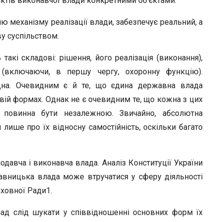
’єктів виконавчої влади конкретними об’єктами.
ю механізму реалізації влади, забезпечує реальний, а
у суспільством.
акі складові: рішення, його реалізація (виконання),
 (включаючи, в першу чергу, охоронну функцію).
идна. Очевидним є й те, що єдина державна влада
овій формах. Однак не є очевидним те, що кожна з цих
, повинна бути незалежною. Звичайно, абсолютна
лише про їх відносну самостійність, оскільки багато
давча і виконавча влада. Аналіз Конституції України
авницька влада може втручатися у сферу діяльності
рховної Ради1.
ад слід шукати у співвідношенні основних форм їх