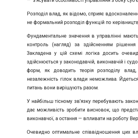
— з’ясувати особливості управління з боку суб
Розподіл влад, як відомо, сприяє вдосконаленн
не формальний розподіл функцій по керівництв
Фундаментальне значення в управлінні мають т
контроль (нагляд) за здійсненням рішення
Закладена у цій схемі логіка досить очев
здійснюється у законодавчій, виконавчій і суд
форм, як доводить теорія розподілу влад
незалежність гілок влади неможлива. Йдеться 
питань вони вирішують разом.
У найбільш тісному зв’язку перебувають законо
дає можливість зробити висновок, що предст
виконавчої, а остання — впливати на роботу Ве
Очевидно оптимальне співвідношення цих вл