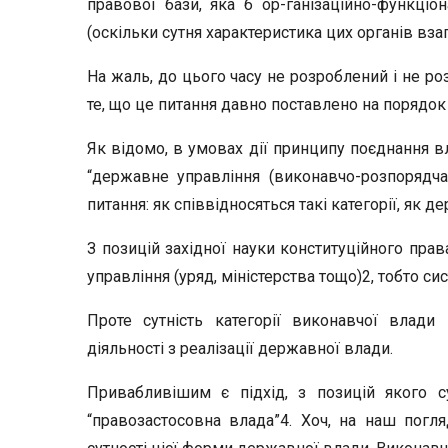
правової бази, яка б ор-ганізаційно-функціо
(оскільки сутня характеристика цих органів взаг
На жаль, до цього часу не розроблений і не р
те, що це питання давно поставлено на порядок
Як відомо, в умовах дії принципу поєднання вл
“державне управління (виконавчо-розпорядча 
питання: як співвідносяться такі категорії, як 
З позицій західної науки конституційного пра
управління (уряд, міністерства тощо)2, тобто с
Проте сутність категорії виконавчої влади
діяльності з реалізації державної влади.
Привабливішим є підхід, з позицій якого с
“правозастосовна влада”4. Хоч, на наш погля