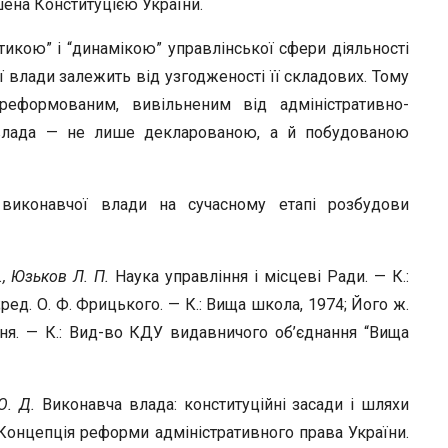
ена Конституцією України.
тикою” і “динамікою” управлінської сфери діяльності
 влади залежить від узгодженості її складових. Тому
реформованим, вивільненим від адміністративно-
 влада — не лише декларованою, а й побудованою
 виконавчої влади на сучасному етапі розбудови
., Юзьков Л. П.
Наука управління і місцеві Ради. — К.:
ред. О. Ф. Фрицького. — К.: Вища школа, 1974; Його ж.
ння. — К.: Вид-во КДУ видавничого об’єднання “Вища
 О. Д.
Виконавча влада: конституційні засади і шляхи
 Концепція реформи адміністративного права України.