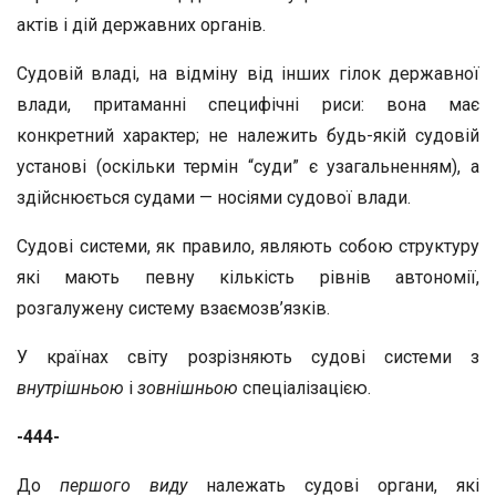
актів і дій державних органів.
Судовій владі, на відміну від інших гілок державної
влади, притаманні специфічні риси: вона має
конкретний характер; не належить будь-якій судовій
установі (оскільки термін “суди” є узагальненням), а
здійснюється судами — носіями судової влади.
Судові системи, як правило, являють собою структуру
які мають певну кількість рівнів автономії,
розгалужену систему взаємозв’язків.
У країнах світу розрізняють судові системи з
внутрішньою
і
зовнішньою
спеціалізацією.
-444-
До
першого виду
належать судові органи, які