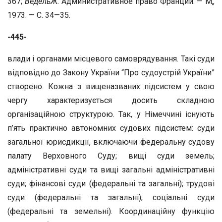
367;
ВедельЖ.
Административное право Франции. — М„
1973. — С. 34—35.
-445-
влади і органами місцевого самоврядування. Такі суди
відповідно до Закону України “Про судоустрій України”
створено. Кожна з вищеназваних підсистем у свою
чергу характеризується досить складною
організаційною структурою. Так, у Німеччині існують
п’ять практично автономних судових підсистем: суди
загальної юрисдикції, включаючи федеральну судову
палату Верховного Суду; вищі суди земель;
адміністративні суди та вищі загальні адміністративні
суди; фінансові суди (федеральні та загальні); трудові
суди (федеральні та загальні); соціальні суди
(федеральні та земельні). Координаційну функцію