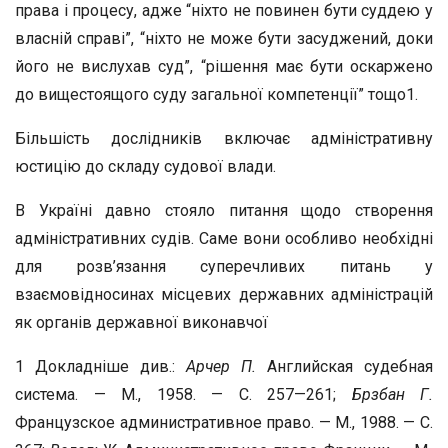
права і процесу, адже “ніхто не повинен бути суддею у
власній справі”, “ніхто не може бути засуджений, доки
його не вислухав суд”, “рішення має бути оскаржено
до вищестоящого суду загальної компетенції” тощо1.
Більшість дослідників включає адміністративну
юстицію до складу судової влади.
В Україні давно стояло питання щодо створення
адміністративних судів. Саме вони особливо необхідні
для розв’язання суперечливих питань у
взаємовідносинах місцевих державних адміністрацій
як органів державної виконавчої
1 Докладніше див.:
Арчер П.
Английская судебная
система. — М., 1958. — С. 257—261;
Брзбан Г.
Французское административное право. — М., 1988. — С.