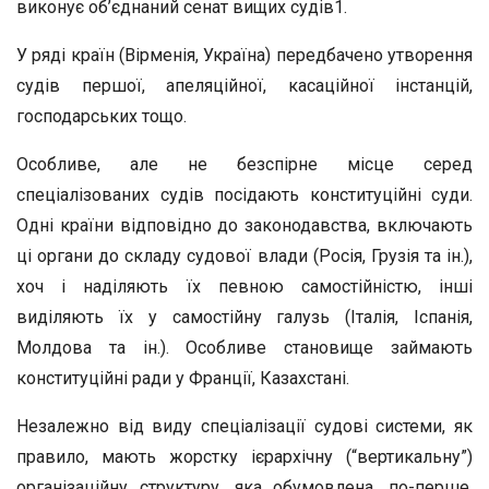
виконує об’єднаний сенат вищих судів1.
У ряді країн (Вірменія, Україна) передбачено утворення
судів першої, апеляційної, касаційної інстанцій,
господарських тощо.
Особливе, але не безспірне місце серед
спеціалізованих судів посідають конституційні суди.
Одні країни відповідно до законодавства, включають
ці органи до складу судової влади (Росія, Грузія та ін.),
хоч і наділяють їх певною самостійністю, інші
виділяють їх у самостійну галузь (Італія, Іспанія,
Молдова та ін.). Особливе становище займають
конституційні ради у Франції, Казахстані.
Незалежно від виду спеціалізації судові системи, як
правило, мають жорстку ієрархічну (“вертикальну”)
організаційну структуру, яка обумовлена, по-перше,