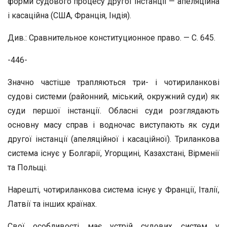
форми судового процесу другої інстанції — апеляційна
і касаційна (США, Франція, Індія).
Див.: Сравнительное конституционное право. — С. 645.
-446-
Значно частіше трапляються три- і чотириланкові
судові системи (районний, міський, окружний суди) як
суди першої інстанції. Обласні суди розглядають
основну масу справ і водночас виступають як суди
другої інстанції (апеляційної і касаційної). Триланкова
система існує у Болгарії, Угорщині, Казахстані, Вірменії
та Польщі.
Нарешті, чотириланкова система існує у Франції, Італії,
Латвії та інших країнах.
Свої особливості має устрій судових систем у