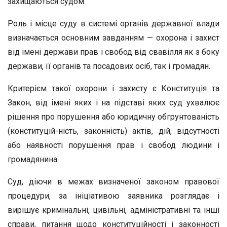
захищаються судом.
Роль і місце суду в системі органів державної влади
визначається основним завданням — охорона і захист
від імені держави прав і свобод від свавілля як з боку
держави, її органів та посадових осіб, так і громадян.
Критерієм такої охорони і захисту є Конституція та
Закон, від імені яких і на підставі яких суд ухвалює
рішення про порушення або юридичну обгрунтованість
(конституцій-ність, законність) актів, дій, відсутності
або наявності порушення прав і свобод людини і
громадянина.
Суд, діючи в межах визначеної законом правової
процедури, за ініціативою заявника розглядає і
вирішує кримінальні, цивільні, адміністративні та інші
справи, питання щодо конституційності і законності