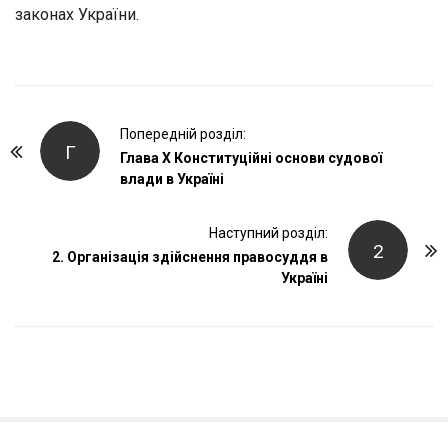
законах України.
P
Попередній розділ:
Г
o
Глава X Конституційні основи судової
влади в Україні
s
t
Наступний розділ:
N
2
2. Організація здійснення правосуддя в
a
Україні
v
i
g
a
t
i