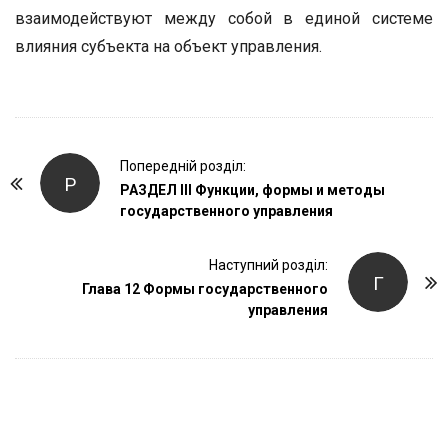
взаимодействуют между собой в единой системе
влияния субъекта на объект управления.
P
Попередній розділ:
Р
o
РАЗДЕЛ III Функции, формы и методы
государственного управления
s
t
Наступний розділ:
N
Г
Глава 12 Формы государственного
a
управления
v
i
g
a
t