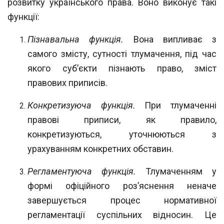
розвитку українського пра
ва. Воно виконує такі
функції:
Пізнавальна функція.
Вона випливає з
самого змісту, сутності тлумачення, під
час
якого суб’єкти пізнають право, зміст
правових приписів.
Конкретизуюча функція.
При тлумаченні
правові приписи, як правило,
конк
ретизуються, уточнюються з
урахуванням конкретних обставин.
Регламентуюча функція.
Тлумаченням у
формі офіційного роз’яснення нена
че
завершується процес нормативної
регламентації суспільних відносин. Це