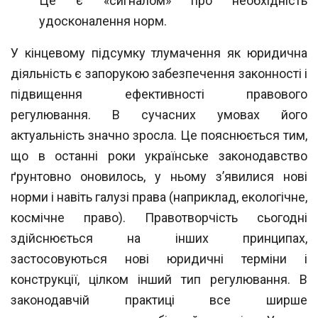
Це є «сигналом» про необхідність
удосконалення норм.
У кінцевому підсумку тлумачення як юридична
діяльність є запорукою забезпе
чення законності і
підвищення ефективності правового
регулювання. В сучасних
умовах його
актуальність значно зросла. Це пояснюється тим,
що в останні роки ук
раїнське законодавство
ґрунтовно оновилось, у ньому з’явилися нові
норми і навіть
галузі права (наприклад, екологічне,
космічне право). Правотворчість сьогодні
здійснюється на інших принципах,
застосовуються нові юридичні терміни і
конструкції, цілком інший тип регулювання. В
законодавчій практиці все ширше