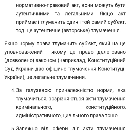
нормативно-правовий акт, вони
можуть бути
аутентичними та легальними. Якщо акт
приймає і тлумачить один і той самий суб’єкт,
тоді це аутентичне (авторське) тлумачення.
Якщо норму права тлумачить суб’єкт, який на це
уповноважений і якому це право делеговано
(дозволено) законом (наприклад, Конституційний
Суд України дає офіційне тлумачення Конституції
України), це легальне тлумачення.
За галузевою приналежністю норми, яка
тлумачиться, розрізняються акти
тлумачення
кримінального, конституційного,
адміністративного, цивільного права тощо.
Залежно від сфери дії: акти тлумачення