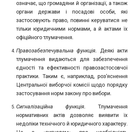
озна
чає, що громадяни й організації, а також
органи держави і посадові особи, які
зас
тосовують право, повинні керуватися не
тільки юридичними нормами, а й актами їх
офіційного тлумачення.
Правозабезпечувальна функція.
Деякі акти
тлумачення видаються для забез
печення
єдності та ефективності правозастосовчої
практики. Таким є, наприклад, роз’яснення
Центральної виборчої комісії щодо порядку
застосування норм закону про вибори.
Сигналізаційна функція.
Тлумачення
нормативних актів дозволяє виявити їх
недоліки технічного й юридичного характеру.