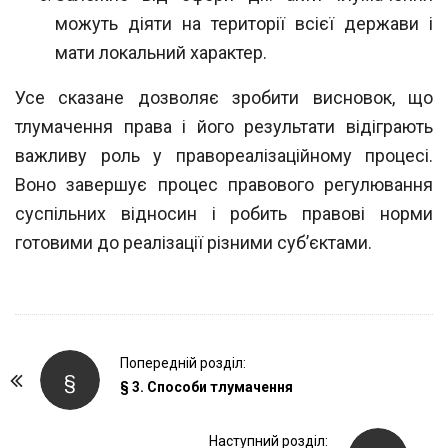
можуть діяти на території всієї дер
жави і
мати локальний характер.
Усе сказане дозволяє зробити висновок, що
тлумачення права і його результа
ти відіграють
важливу роль у правореалізаційному процесі.
Воно завершує процес
правового регулювання
суспільних відносин і робить правові норми
готовими до
реалізації різними суб’єктами.
P
Попередній розділ:
§
o
§ 3. Способи тлумачення
s
t
Наступний розділ: