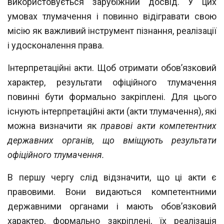
викори
стовується зарубіжний досвід. У цих
умовах тлумачення і повинно відігравати свою
місію як важливий інструмент пізнання, реалізації
і удосконалення права.
Інтерпретаційні акти. Щоб отримати обов’язковий
характер, результати офіцій
ного тлумачення
повинні бути формально закріплені. Для цього
існують інтерпретаційні акти (акти тлумачення), які
можна визначити як
правові акти компетент
них
державних органів, що вміщують результати
офіційного тлумачення.
В першу чергу слід відзначити, що ці акти є
правовими. Вони видаються ком
петентними
державними органами і мають обов’язковий
характер, формально за
кріплені, їх реалізація