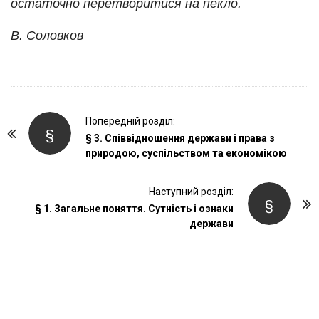
остаточно перетворитися на пекло.
В. Соловков
P
Попередній розділ:
§
o
§ 3. Співвідношення держави і права з
природою, суспільством та економікою
s
t
Наступний розділ:
N
§
§ 1. Загальне поняття. Сутність і ознаки
a
держави
v
i
g
a
t