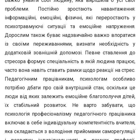
Важко уявити собі людину, яка вирішила б усі свої
проблеми. Постійно зростають навантаження:
інформаційні, емоційні, фізичні, які переростають у
психотравмуючі ситуації та емоційне напруження.
Дорослим також буває надзвичайно важко впоратися
із своїми переживаннями, визнати необхідність у
додатковій зовнішній допомозі. Певне ставлення до
стресора формує спеціальність в якій людина працює,
часто вона навіть ставить рамки щодо реакції на стрес.
Педагогічним працівникам, психологам особливо
потрібно дбати про свій внутрішній стан, оскільки це
люди від яких залежить емоційне благополуччя дітей,
їх стабільний розвиток. Не варто забувати, що
психологія професіоналізму педагогічного працівника
включає в себе індивідуальну компетентність вчителя,
яка складається з володіння прийомами саморегуляції