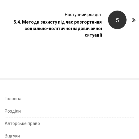
s
t
Наступний розділ:
N
5
5.4. Методи захисту під час розгортання
a
соціально-політичної надзвичайної
v
ситуації
i
g
a
t
i
o
n
S
Головна
i
Розділи
t
e
Авторське право
S
Відгуки