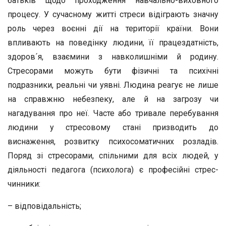
батьків щодо проходження навчально-виховного
процесу. У сучасному житті стреси відіграють значну
роль через воєнні дії на території країни. Вони
впливають на поведінку людини, її працездатність,
здоров´я, взаємини з навколишніми й родину.
Стресорами можуть бути фізичні та психічні
подразники, реальні чи уявні. Людина реагує не лише
на справжню небезпеку, але й на загрозу чи
нагадування про неї. Часте або тривале перебування
людини у стресовому стані призводить до
виснаження, розвитку психосоматичних розладів.
Поряд зі стресорами, спільними для всіх людей, у
діяльності педагога (психолога) є професійні стрес-
чинники:
– відповідальність;