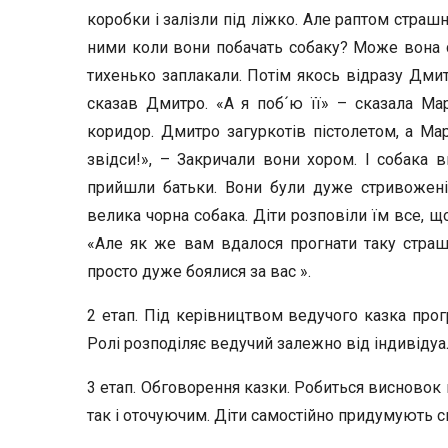
коробки і залізли під ліжко. Але раптом страш
ними коли вони побачать собаку? Може вона ска
тихенько заплакали. Потім якось відразу Дмитр
сказав Дмитро. «А я поб´ю її» – сказала Мар
коридор. Дмитро загуркотів пістолетом, а Мар
звідси!», – Закричали вони хором. І собака 
прийшли батьки. Вони були дуже стривожені.
велика чорна собака. Діти розповіли їм все, щ
«Але як же вам вдалося прогнати таку страшн
просто дуже боялися за вас ».
2 етап. Під керівництвом ведучого казка прог
Ролі розподіляє ведучий залежно від індивідуа
3 етап. Обговорення казки. Робиться висновок 
так і оточуючим. Діти самостійно придумують си