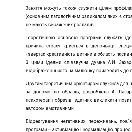
Заняття можуть також служити цілям профілак
(основним патологічним радикалом яких є страх
не мають виражених розладів.
Теоретичною основою програми служать ідеї 
причина страху криється в депривації специ
«звертає креативність дитини в область пасивн
З цими ідеями співзвучна думка А.И. Заха
відображенні його на малюнку призводить до 
Другим теоретичним орієнтиром служила для на
за допомогою образів, розроблена А. Лазар
психотерапії образів, здатних викликати позит
автором емотивними.
Відреагування негативних переживань, пов´я
програми – активізацію і нормалізацію процесів