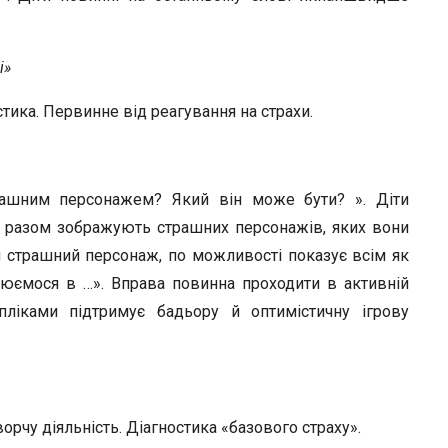
і»
остика. Первинне від реагування на страхи.
трашним персонажем? Який він може бути? ». Діти
сі разом зображують страшних персонажів, яких вони
 страшний персонаж, по можливості показує всім як
рюємося в …». Вправа повинна проходити в активній
пліками підтримує бадьору й оптимістичну ігрову
орчу діяльність. Діагностика «базового страху».