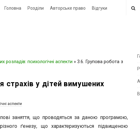
Головна
Розділи
Авторське право
Відгуки
Г
х розладів: психологічні аспекти
»
3.6. Групова робота з
i
Р
t
e
А
ня страхів у дітей вимушених
В
i
ічні аспекти
d
e
упові заняття, що проводяться за даною програмою,
b
 різного ґенезу, що характеризуються підвищеною
a