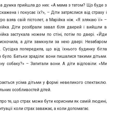
на думка прийшла до них: «А мама з татом? Що буде з
жена і покусає їх?», – Діти затряслися від страху і
о взяв свій пістолет, а Марійка ніж. «Я злякаю її» –
ійка. Діти розібрали завал біля дверей і вийшли в
ійка застукала ножем по стіні, потім по двері. «Йди
вискочила, а діти замкнули за нею двері. Незабаром
 Сусідка попередила, що від їхнього будинку бігла
о було. Батьки зраділи: вони пишалися такими дітьми.
у собаку?» – Запитали вони. А діти відповіли: «Ми
рається усіма дітьми у формі невеликого спектаклю.
льних особливостей дітей.
про те, що страх може бути корисним як самій людині,
туації коли страх заважає, а коли допомагає.