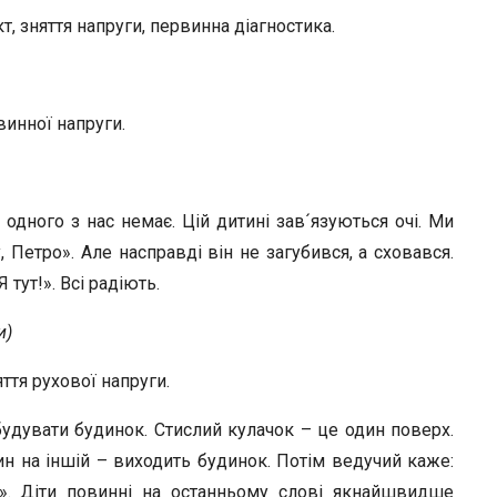
, зняття напруги, первинна діагностика.
винної напруги.
– одного з нас немає. Цій дитині зав´язуються очі. Ми
 Петро». Але насправді він не загубився, а сховався.
 тут!». Всі радіють.
и)
ття рухової напруги.
будувати будинок. Стислий кулачок – це один поверх.
ин на іншій – виходить будинок. Потім ведучий каже:
й». Діти повинні на останньому слові якнайшвидше