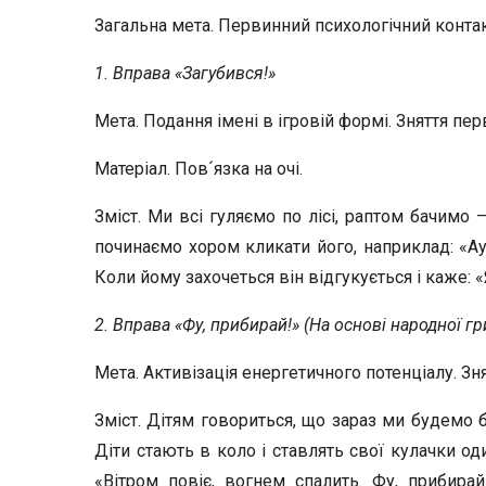
Загальна мета. Первинний психологічний контакт
1. Вправа «Загубився!»
Мета. Подання імені в ігровій формі. Зняття пер
Матеріал. Пов´язка на очі.
Зміст. Ми всі гуляємо по лісі, раптом бачимо 
починаємо хором кликати його, наприклад: «Ау,
Коли йому захочеться він відгукується і каже: «Я
2. Вправа «Фу, прибирай!» (На основі народної гр
Мета. Активізація енергетичного потенціалу. Зня
Зміст. Дітям говориться, що зараз ми будемо 
Діти стають в коло і ставлять свої кулачки од
«Вітром повіє, вогнем спалить. Фу, прибира