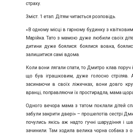
страху.
Зміст. 1 етап. Дітям читається розповідь.
«В одному місці в гарному будинку з квітковим 
Марійка. Тато з мамою дуже любили своїх діте
дитини дуже боялися: боялися вовка, боялис
залишитися самі вдома.
Коли вони лягали спати, то Дмитро клав поруч 
що був іграшковим, дуже голосно стріляв. 
засинаючи в своїх ліжечках, вони довго кр
вранці, поправляючи їх простирадла, мама щора
Одного вечора мама з татом поклали дітей спа
забули закрити двері» – прошепотів сестрі Дми
почулись якісь аж надто гучні шарудіння і ша
зачинили. Там ходила велика чорна собака з о