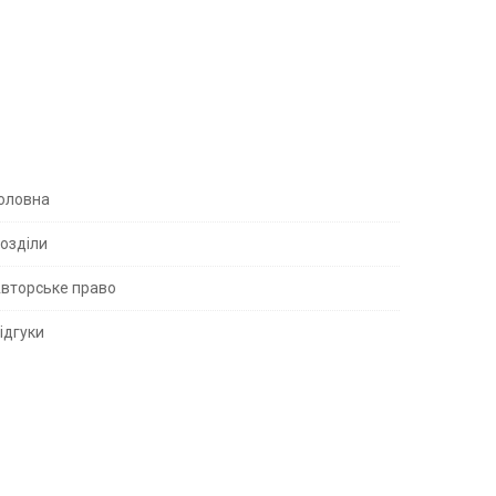
S
оловна
озділи
вторське право
S
ідгуки