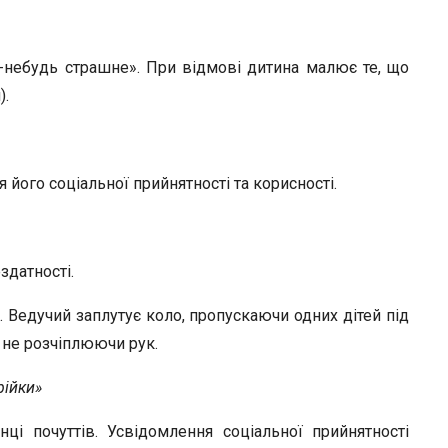
-небудь страшне». При відмові дитина малює те, що
).
 його соціальної прийнятності та корисності.
здатності.
. Ведучий заплутує коло, пропускаючи одних дітей під
, не розчіплюючи рук.
рійки»
ці почуттів. Усвідомлення соціальної прийнятності