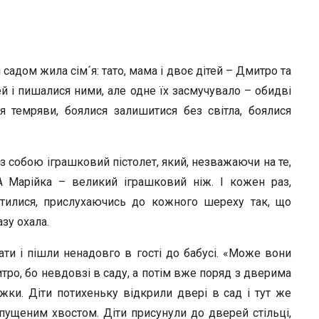
садом жила сім´я: тато, мама і двоє дітей – Дмитро та
й і пишалися ними, але одне їх засмучувало – обидві
я темряви, боялися залишитися без світла, боялися
із собою іграшковий пістолет, який, незважаючи на те,
А Марійка – великий іграшковий ніж. І кожен раз,
утилися, прислухаючись до кожного шереху так, що
зу охала.
ти і пішли ненадовго в гості до бабусі. «Може вони
тро, бо невдовзі в саду, а потім вже поряд з дверима
жки. Діти потихеньку відкрили двері в сад і тут же
пущеним хвостом. Діти присунули до дверей стільці,