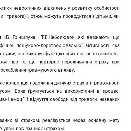
r
тики невротичних відхилень у розвитку особистості
 і тривога) і, отже, можуть проводитися з дітьми, які
І.Б. Гріншпуна і Т.В.Неболювой, які вважають, що
фічної пошуково-перетворювальної активності, яка
ої уяви, що виконує функцію психологічного захисту».
рова про те, що повторне переживання страху при
послаблення травмуючого впливу.
с концепція подолання дитячих страхів і тривожності
усом. Вона ґрунтується на використанні в процесі
ивні емоції і відчуття свободи від тривоги, названих
заних зі страхом, реалізується через основну мету
 уяви, пов´язаних зі страхом.