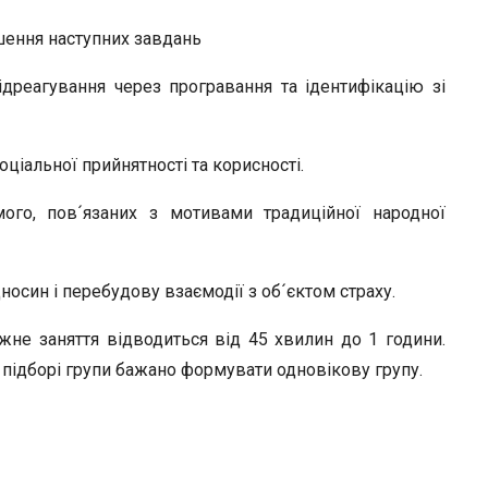
ішення наступних завдань
ідреагування через програвання та ідентифікацію зі
соціальної прийнятності та корисності.
мого, пов´язаних з мотивами традиційної народної
носин і перебудову взаємодії з об´єктом страху.
жне заняття відводиться від 45 хвилин до 1 години.
ри підборі групи бажано формувати одновікову групу.