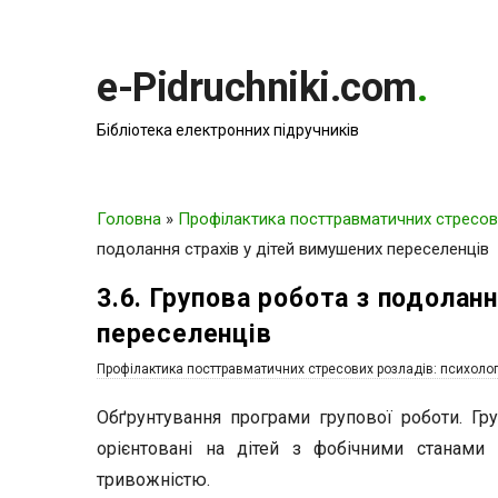
e-Pidruchniki.com
.
Бібліотека електронних підручників
Головна
»
Профілактика посттравматичних стресови
подолання страхів у дітей вимушених переселенців
3.6. Групова робота з подолан
переселенців
Профілактика посттравматичних стресових розладів: психолог
Обґрунтування програми групової роботи. Гр
орієнтовані на дітей з фобічними станами
тривожністю.