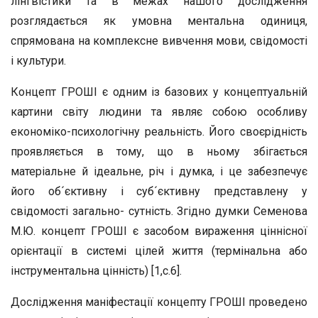
лінгвістики та в межах нашого дослідження
розглядається як умовна ментальна одиниця,
спрямована на комплексне вивчення мови, свідомості
і культури.
Концепт ГРОШІ є одним із базових у концептуальній
картини світу людини та являє собою особливу
економіко-психологічну реальність. Його своєрідність
проявляється в тому, що в ньому збігається
матеріальне й ідеальне, річ і думка, і це забезпечує
його об´єктивну і суб´єктивну представлену у
свідомості загально- сутність. Згідно думки Семенова
М.Ю. концепт ГРОШІ є засобом вираження ціннісної
орієнтації в системі цілей життя (термінальна або
інструментальна цінність) [1,с.6].
Дослідження маніфестації концепту ГРОШІ проведено