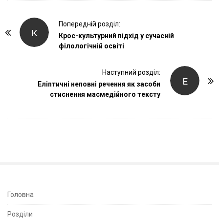
P
Попередній розділ:
К
o
Крос-культурний підхід у сучасній
філологічній освіті
s
t
Наступний розділ:
N
Е
Еліптичні неповні речення як засоби
a
стиснення масмедійного тексту
v
i
g
a
t
i
o
n
S
Головна
i
Розділи