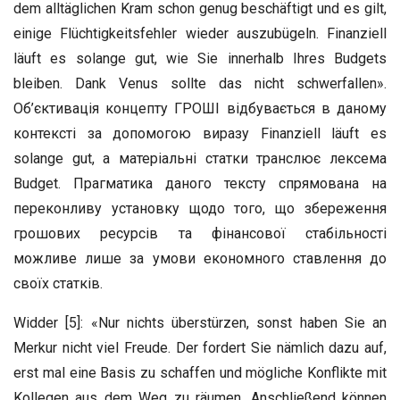
dem alltäglichen Kram schon genug beschäftigt und es gilt,
einige Flüchtigkeitsfehler wieder auszubügeln. Finanziell
läuft es solange gut, wie Sie innerhalb Ihres Budgets
bleiben. Dank Venus sollte das nicht schwerfallen».
Об’єктивація концепту ГРОШІ відбувається в даному
контексті за допомогою виразу Finanziell läuft es
solange gut, а матеріальні статки транслює лексема
Budget. Прагматика даного тексту спрямована на
переконливу установку щодо того, що збереження
грошових ресурсів та фінансової стабільності
можливе лише за умови економного ставлення до
своїх статків.
Widder [5]: «Nur nichts überstürzen, sonst haben Sie an
Merkur nicht viel Freude. Der fordert Sie nämlich dazu auf,
erst mal eine Basis zu schaffen und mögliche Konflikte mit
Kollegen aus dem Weg zu räumen. Anschließend können