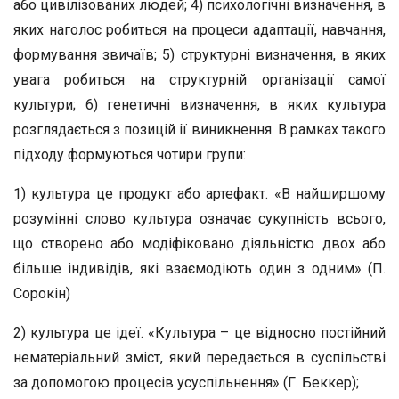
або цивілізованих людей; 4) психологічні визначення, в
яких наголос робиться на процеси адаптації, навчання,
формування звичаїв; 5) структурні визначення, в яких
увага робиться на структурній організації самої
культури; 6) генетичні визначення, в яких культура
розглядається з позицій ії виникнення. В рамках такого
підходу формуються чотири групи:
1) культура це продукт або артефакт. «В найширшому
розумінні слово культура означає сукупність всього,
що створено або модіфіковано діяльністю двох або
більше індивідів, які взаємодіють один з одним» (П.
Сорокін)
2) культура це ідеї. «Культура – це відносно постійний
нематеріальний зміст, який передається в суспільстві
за допомогою процесів усуспільнення» (Г. Беккер);