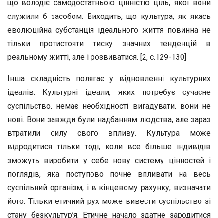
що володіє самодостатньою цінністю ціль, якої вони
служили б засобом. Виходить, що культура, як якась
еволюційна субстанція ідеального життя повинна не
тільки протистояти тиску значних тенденцій в
реальному житті, але і розвиватися. [2, с.129-130]
Інша складність полягає у відновленні культурних
ідеалів. Культурні ідеали, яких потребує сучасне
суспільство, немає необхідності вигадувати, вони не
нові. Вони завжди були надбанням людства, але зараз
втратили силу свого впливу. Культура може
відродитися тільки тоді, коли все більше індивідів
зможуть виробити у себе нову систему цінностей і
поглядів, яка поступово почне впливати на весь
суспільний організм, і в кінцевому рахунку, визначати
його. Тільки етичний рух може вивести суспільство зі
стану безкультур’я. Етичне начало здатне зародитися