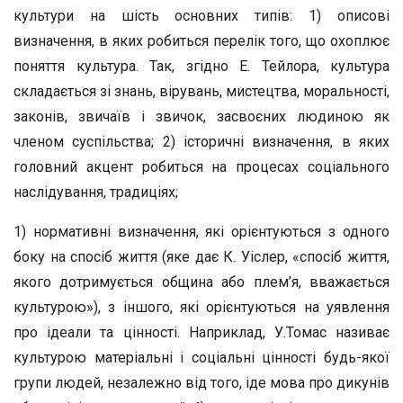
культури на шість основних типів: 1) описові
визначення, в яких робиться перелік того, що охоплює
поняття культура. Так, згідно Е. Тейлора, культура
складається зі знань, вірувань, мистецтва, моральності,
законів, звичаїв і звичок, засвоєних людиною як
членом суспільства; 2) історичні визначення, в яких
головний акцент робиться на процесах соціального
наслідування, традиціях;
1) нормативні визначення, які орієнтуються з одного
боку на спосіб життя (яке дає К. Уіслер, «спосіб життя,
якого дотримується община або плем’я, вважається
культурою»), з іншого, які орієнтуються на уявлення
про ідеали та цінності. Наприклад, У.Томас називає
культурою матеріальні і соціальні цінності будь-якої
групи людей, незалежно від того, іде мова про дикунів