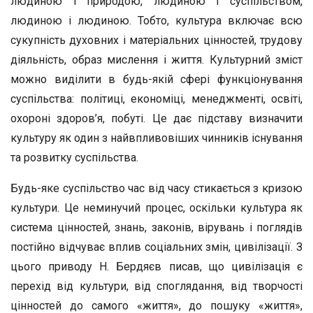
людиною і природою, людиною і суспільством,
людиною і людиною. Тобто, культура включає всю
сукупність духовних і матеріальних цінностей, трудову
діяльність, образ мислення і життя. Культурний зміст
можно виділити в будь-якій сфері функціонування
суспільства: політиці, економіці, менеджменті, освіті,
охороні здоров’я, побуті. Це дає підставу визначити
культуру як один з найвпливовіших чинників існування
та розвитку суспільства.
Будь-яке суспільство час від часу стикається з кризою
культури. Це неминучий процес, оскільки культура як
система цінностей, знань, законів, вірувань і поглядів
постійно відчуває вплив соціальних змін, цивілізації. З
цього приводу Н. Бердяєв писав, що цивілізація є
перехід від культури, від споглядання, від творчості
цінностей до самого «життя», до пошуку «життя»,