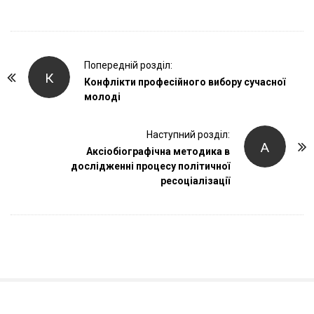
P
Попередній розділ:
К
o
Конфлікти професійного вибору сучасної
молоді
s
t
Наступний розділ:
N
А
Аксіобіографічна методика в
a
дослідженні процесу політичної
v
ресоціалізації
i
g
a
t
i
o
n