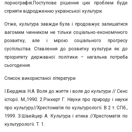
порнографія.Поступове рішення цих проблем буде
сприяти відродженню украінської культури.
Отже, культура завжди була і продовжує залишатися
вагомим чинником не тільки соціально-економічного
розвитку, але і мірою соціального прогресу
суспільства. Ставлення до розвитку культури як до
пріоритету державної політики – нагальна потреба
сьогодення.
Список використаної літератури
І.Бердяєв Н.А. Воля до життя і воля до культури // Сенс
історії. М.,1990. 2.Ріккерт Г. Науки про природу і науки
про культуру//Хрестоматія по культурології. В 2 т. СПб.,
1999. З.Швейцер А. Культура і етика //Хрестоматія по
культурології. Т. 1.