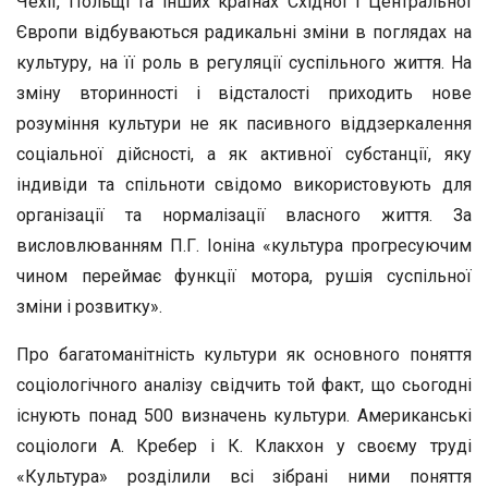
Чехії, Польщі та інших країнах Східної і Центральної
Європи відбуваються радикальні зміни в поглядах на
культуру, на її роль в регуляції суспільного життя. На
зміну вторинності і відсталості приходить нове
розуміння культури не як пасивного віддзеркалення
соціальної дійсності, а як активної субстанції, яку
індивіди та спільноти свідомо використовують для
організації та нормалізації власного життя. За
висловлюванням П.Г. Іоніна «культура прогресуючим
чином переймає функції мотора, рушія суспільної
зміни і розвитку».
Про багатоманітність культури як основного поняття
соціологічного аналізу свідчить той факт, що сьогодні
існують понад 500 визначень культури. Американські
соціологи А. Кребер і К. Клакхон у своєму труді
«Культура» розділили всі зібрані ними поняття