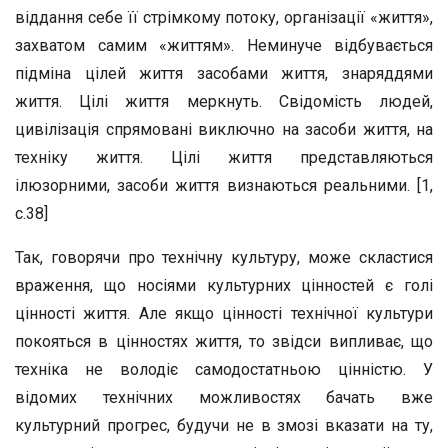
віддання себе її стрімкому потоку, організації «життя»,
захватом самим «життям». Неминуче відбувається
підміна цілей життя засобами життя, знаряддями
життя. Цілі життя меркнуть. Свідомість людей,
цивілізація спрямовані виключно на засоби життя, на
техніку життя. Цілі життя представляються
ілюзорними, засоби життя визнаються реальними. [1,
с.38]
Так, говорячи про технічну культуру, може скластися
враження, що носіями культурних цінностей є голі
цінності життя. Але якщо цінності технічної культури
покояться в цінностях життя, то звідси випливає, що
техніка не володіє самодостатньою цінністю. У
відомих технічних можливостях бачать вже
культурний прогрес, будучи не в змозі вказати на ту,