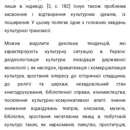
лише в індивіді. [3, с. 182] Існує також проблема
засвоєння і відтворення культурних ідеалів, їх
поширення. У цьому полягає одне з головних завдань
культурної трансмісії.
Можна виділити декілька тенденцій, які
характерізують культурну ситуацію в Україні:
деідеологізація культури; ліквідація державної
монополії і, як наслідок, приватизація і комерціалізація
культури; зростання інтересу до історичної спадщини,
до релігії та церкви; незадовільний стан
книгодрукування, бібліотечної справи, кіномистецтва;
посилення культурно-комунікативної апатії: значне
зниження відвідувань театрів, кінозалів, музеїв,
бібліотек; зростання негативних явищ в побутовій
культурі таких, як наркоманія, пияцтво, проституція,