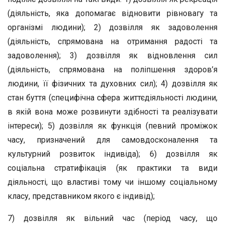
(діяльність, яка допомагає відновити рівновагу та
організмі людини); 2) дозвілля як задоволення
(діяльність, спрямована на отримання радості та
задоволення); 3) дозвілля як відновлення сил
(діяльність, спрямована на поліпшення здоров’я
людини, її фізичних та духовних сил); 4) дозвілля як
стан буття (специфічна сфера життєдіяльності людини,
в якій вона може розвинути здібності та реалізувати
інтереси); 5) дозвілля як функція (певний проміжок
часу, призначений для самовдосконалення та
культурний розвиток індивіда); 6) дозвілля як
соціальна стратифікація (як практики та види
діяльності, що властиві тому чи іншому соціальному
класу, представником якого є індивід);
7) дозвілля як вільний час (період часу, що