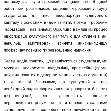
певному зв’язку з професійною діяльністю. В даній
роботі ми розглядаємо соціально-професійну групу
студентства, для якої інкорпорація культурного
капіталу є основним видом заняття, а отже – робочим
часом (далі – навчанням). Особливо важливим процес
інкорпорації культурного капіталу є для студентів, які
найбільш вмотивовані зайняти якнайвигіднішу
професійну позицію по завершенню навчання.
Серед видів практик, що реалізуються студентами, ми
можемо виокремити академічні, професійні (проте,
цей вид практик відтворює менша частина студентів)
та дозвіллєві. Зазначимо, що культурний капітал,
необхідний задля формування та розкриття базових
диференціацій, які дозволяють скласти
нерефлексивне розуміння логіки та законів, за якими
функціонує певне соціальне поле, акумулюється не