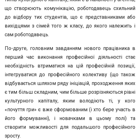
що створюють комунікацію, роботодавець схильний
до відбору тих студентів, що є представниками або
вихідцями з сімей того ж класу, до якого належить і
сам роботодавець.
По-друге, головним завданням нового працівника в
перший час виконання професійної діяльності стає
необхідність втриматися на цій професійній позиції,
інтегруватися до професійного колективу (що також
відбувається шляхом ряду ініціацій, проходження яких
є тим більш складним, чим більше розрізняються рівні
культурного капіталу, яким володіють ті, у кого
«почуття гри» є вже сформованим (і хто бере участь в
його формуванні), і новачками в цьому полі) та
створити можливості для подальшого професійного
зросту.