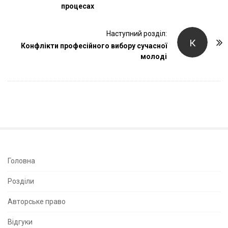
процесах
t
N
Наступний розділ:
a
К
Конфлікти професійного вибору сучасної
v
молоді
i
g
a
t
i
o
n
S
Головна
i
Розділи
t
e
Авторське право
S
Відгуки