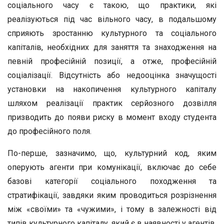
соціального часу є такою, що практики, які
реалізуються під час вільного часу, в подальшому
сприяють зростанню культурного та соціального
капіталів, необхідних для заняття та знаходження на
певній професійній позиції, а отже, професійній
соціалізації. Відсутність або недооцінка значущості
установки на накопичення культурного капіталу
шляхом реалізації практик серйозного дозвілля
призводить до появи риску в момент входу студента
до професійного поля.
По-перше, зазначимо, що, культурний код, яким
оперують агенти при комунікації, включає до себе
базові категорії соціального походження та
стратифікації, завдяки яким проводиться розрізнення
між «своїми» та «чужими», і тому в залежності від
типів культурного капіталу, який є в наявності у агентів,