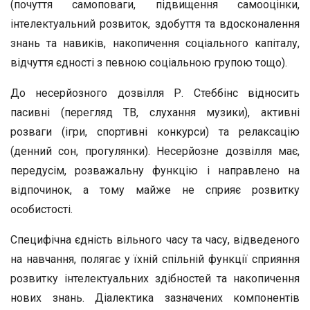
(почуття самоповаги, підвищення самооцінки,
інтелектуальний розвиток, здобуття та вдосконалення
знань та навиків, накопичення соціального капіталу,
відчуття єдності з певною соціальною групою тощо).
До несерйозного дозвілля Р. Стеббінс відносить
пасивні (перегляд ТВ, слухання музики), активні
розваги (ігри, спортивні конкурси) та релаксацію
(денний сон, прогулянки). Несерйозне дозвілля має,
передусім, розважальну функцію і направлено на
відпочинок, а тому майже не сприяє розвитку
особистості.
Специфічна єдність вільного часу та часу, відведеного
на навчання, полягає у їхній спільній функції сприяння
розвитку інтелектуальних здібностей та накопичення
нових знань. Діалектика зазначених компонентів