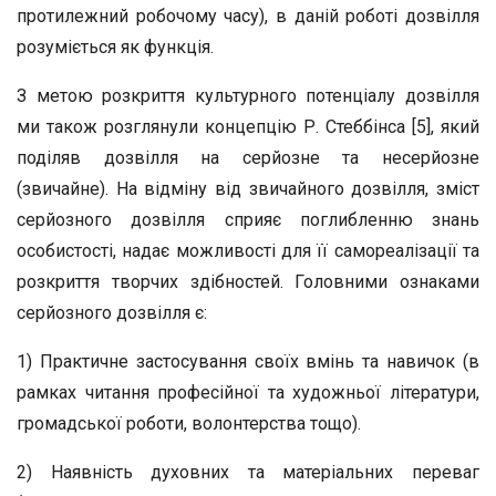
протилежний робочому часу), в даній роботі дозвілля
розуміється як функція.
З метою розкриття культурного потенціалу дозвілля
ми також розглянули концепцію Р. Стеббінса [5], який
поділяв дозвілля на серйозне та несерйозне
(звичайне). На відміну від звичайного дозвілля, зміст
серйозного дозвілля сприяє поглибленню знань
особистості, надає можливості для її самореалізації та
розкриття творчих здібностей. Головними ознаками
серйозного дозвілля є:
1) Практичне застосування своїх вмінь та навичок (в
рамках читання професійної та художньої літератури,
громадської роботи, волонтерства тощо).
2) Наявність духовних та матеріальних переваг