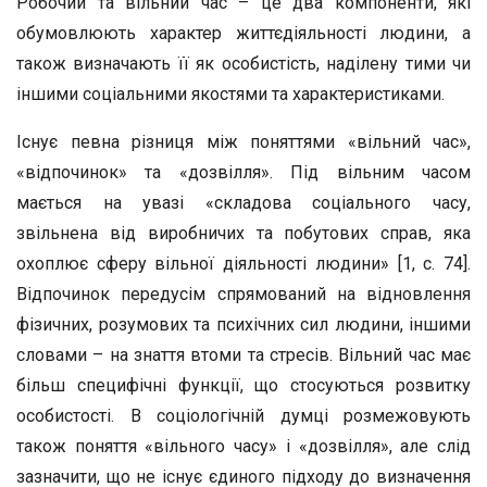
Робочий та вільний час – це два компоненти, які
обумовлюють характер життєдіяльності людини, а
також визначають її як особистість, наділену тими чи
іншими соціальними якостями та характеристиками.
Існує певна різниця між поняттями «вільний час»,
«відпочинок» та «дозвілля». Під вільним часом
мається на увазі «складова соціального часу,
звільнена від виробничих та побутових справ, яка
охоплює сферу вільної діяльності людини» [1, с. 74].
Відпочинок передусім спрямований на відновлення
фізичних, розумових та психічних сил людини, іншими
словами – на знаття втоми та стресів. Вільний час має
більш специфічні функції, що стосуються розвитку
особистості. В соціологічній думці розмежовують
також поняття «вільного часу» і «дозвілля», але слід
зазначити, що не існує єдиного підходу до визначення