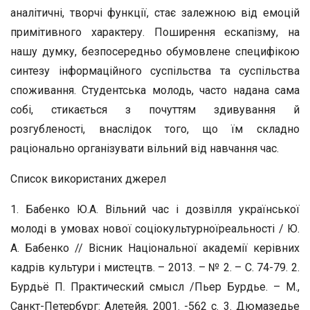
аналітичні, творчі функції, стає залежною від емоцій
примітивного характеру. Поширення ескапізму, на
нашу думку, безпосередньо обумовлене специфікою
синтезу інформаційного суспільства та суспільства
споживання. Студентська молодь, часто надана сама
собі, стикається з почуттям здивування й
розгубленості, внаслідок того, що їм складно
раціонально організувати вільний від навчання час.
Список використаних джерел
1. Бабенко Ю.А. Вільний час і дозвілля української
молоді в умовах нової соціокультурноїреальності / Ю.
А. Бабенко // Вісник Національної академії керівних
кадрів культури і мистецтв. – 2013. – № 2. – С. 74-79. 2.
Бурдьё П. Практический смысл /Пьер Бурдье. – М.,
Санкт-Петербург: Алетейя, 2001. -562 с. 3. Дюмазедье