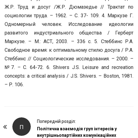
Ж.Р. Труд и досуг /Ж.Р. Дюмазедье // Трактат по
социологии труда. – 1962. – С. 37- 109. 4. Маркузе Г.
Одномерный человек. Исследование идеологии
развитого индустриального общества / Герберт
Маркузе. – М.: АСТ, 2003. – 336 с. 5. Стеббинс Р.А.
Свободное время: к оптимальному стилю досуга / Р.А.
Стеббинс // Социологические исследования. – 2000. –
№7. – С. 64-72. 6. Shivers J.S. Leisure and recreation
concepts: a critical analysis / J.S. Shivers. – Boston, 1981.
– Р. 106.
P
Попередній розділ:
П
o
Політична взаємодія груп інтересів у
внутрішньопартійних комунікаційних
s