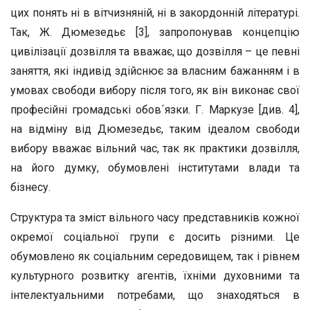
цих понять ні в вітчизняній, ні в закордонній літературі.
Так, Ж. Дюмезедьє [3], запропонував концепцію
цивілізації дозвілля та вважає, що дозвілля – це певні
заняття, які індивід здійснює за власним бажанням і в
умовах свободи вибору після того, як він виконає свої
професійні громадські обов´язки. Г. Маркузе [див. 4],
на відміну від Дюмезедьє, таким ідеалом свободи
вибору вважає вільний час, так як практики дозвілля,
на його думку, обумовлені інститутами влади та
бізнесу.
Структура та зміст вільного часу представників кожної
окремої соціальної групи є досить різними. Це
обумовлено як соціальним середовищем, так і рівнем
культурного розвитку агентів, їхніми духовними та
інтелектуальними потребами, що знаходяться в