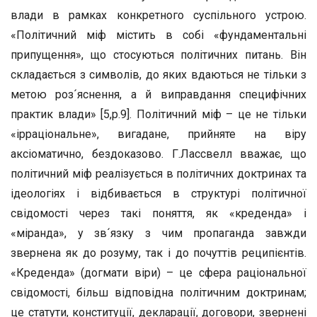
влади в рамках конкретного суспільного устрою.
«Політичний міф містить в собі «фундаментальні
припущення», що стосуються політичних питань. Він
складається з символів, до яких вдаються не тільки з
метою роз´яснення, а й виправдання специфічних
практик влади» [5,р.9]. Політичний міф – це не тільки
«ірраціональне», вигадане, прийняте на віру
аксіоматично, бездоказово. Г.Лассвелл вважає, що
політичний міф реалізується в політичних доктринах та
ідеологіях і відбивається в структурі політичної
свідомості через такі поняття, як «креденда» і
«міранда», у зв´язку з чим пропаганда завжди
звернена як до розуму, так і до почуттів реципієнтів.
«Креденда» (догмати віри) – це сфера раціональної
свідомості, більш відповідна політичним доктринам;
це статути, конституції, декларації, договори, звернені