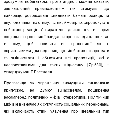
зрозуміла небагатьом, пропагандист, можна сказати,
зацікавлений примноженням тих стимулів, що
найкраще розраховані викликати бажані реакції, та
анулюванням тих стимулів, які, ймовірно, спровокують
небажані реакції. У вираженні деякої речі в формі
соціальної пропозиції завдання пропагандиста полягає
в тому, щоб посилити всі пропозиції, які є
сприятливими для відносин, що він бажає створювати
та зміцнювати, і обмежити всі пропозиції, які є
несприятливими для таких відносин» [7,р.630], –
стверджував Г.Лассвелл.
Пропаганда як управління значущими символами
припускає, на думку Г.Лассвелла, поширення
насамперед політичних міфів і стереотипів. Політичний
міф він визначає як сукупність соціальних переконань,
які включають стійкі уявлення про ідеальний тип