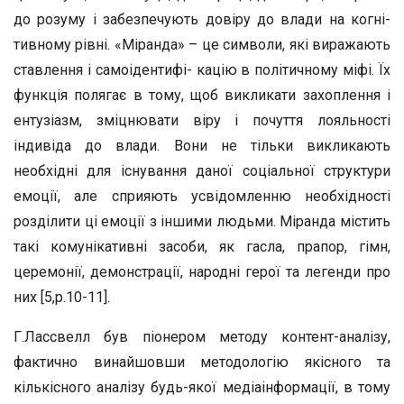
до розуму і забезпечують довіру до влади на когні-
тивному рівні. «Міранда» – це символи, які виражають
ставлення і самоідентифі- кацію в політичному міфі. Їх
функція полягає в тому, щоб викликати захоплення і
ентузіазм, зміцнювати віру і почуття лояльності
індивіда до влади. Вони не тільки викликають
необхідні для існування даної соціальної структури
емоції, але сприяють усвідомленню необхідності
розділити ці емоції з іншими людьми. Міранда містить
такі комунікативні засоби, як гасла, прапор, гімн,
церемонії, демонстрації, народні герої та легенди про
них [5,р.10-11].
Г.Лассвелл був піонером методу контент-аналізу,
фактично винайшовши методологію якісного та
кількісного аналізу будь-якої медіаінформації, в тому