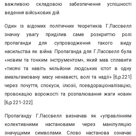
важливою складовою забезпечення успішності
ведення військових дій.
Один із відомих політичних теоретиків Г.Лассвелл
значну увагу приділив саме розкриттю ролі
пропаганди для супроводження такого виду
насильства як війна. Пропаганда для Г.Лассвелл була
«новим та тонким інструментом», який мав сплавити
«тисячі та навіть мільйони людських істот в одну
амальгамовану масу ненависті, волі та надії» [6,р.221]
через почуття, спокуси, ілюзії, псевдораціоналізацію,
провокацію ворожості та розпалювання жаги новин
[6,р.221-222].
Пропаганду Г.Лассвелл визначав як «управлінням
колективними настановами через маніпуляцію
значущими символами. Слово настанова означає