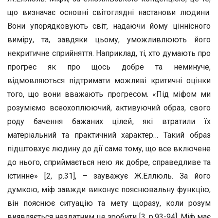
що визначає основні світоглядні настанови людини.
Вони упорядковують світ, надаючи йому ціннісного
виміру, та, завдяки цьому, уможливлюють його
некритичне сприйняття. Наприклад, ті, хто думають про
прогрес як про щось добре та неминуче,
відмовляються підтримати можливі критичні оцінки
того, що вони вважають прогресом. «Під міфом ми
розуміємо всеохоплюючий, активуючий образ, свого
роду бачення бажаних цілей, які втратили їх
матеріальний та практичний характер… Такий образ
підштовхує людину до дії саме тому, що все включене
до нього, сприймається нею як добре, справедливе та
істинне» [2, р.31], – зауважує Ж.Еллюль. За його
думкою, міф завжди виконує пояснювальну функцію,
він пояснює ситуацію та мету щоразу, коли розум
виявляється нездатним це зробити [3, р.93-94]. Міф має