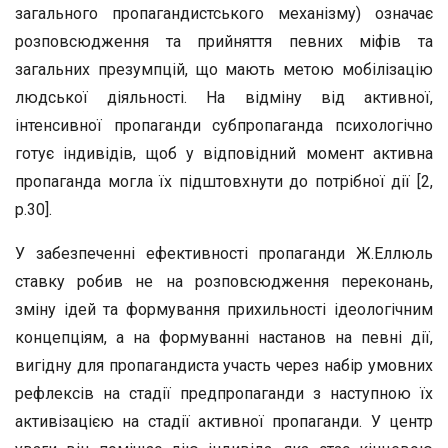
загального пропагандистського механізму) означає
розповсюдження та прийняття певних міфів та
загальних презумпцій, що мають метою мобілізацію
людської діяльності. На відміну від активної,
інтенсивної пропаганди субпропаганда психологічно
готує індивідів, щоб у відповідний момент активна
пропаганда могла їх підштовхнути до потрібної дії [2,
р.30].
У забезпеченні ефективності пропаганди Ж.Еллюль
ставку робив не на розповсюдження переконань,
зміну ідей та формування прихильності ідеологічним
концепціям, а на формуванні настанов на певні дії,
вигідну для пропагандиста участь через набір умовних
рефлексів на стадії предпропаганди з наступною їх
активізацією на стадії активної пропаганди. У центр