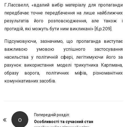
Г.Лассвелл, «вдалий вибір матеріалу для пропаганди
передбачає точне передбачення на лише найближчих
результатів його розповсюдження, але також і
протидій, які можуть бути ним викликані» [б,р.209].
Підсумовуючи, зазначимо, що пропаганда виступає
важливою умовою успішного застосування
насильства у політичній сфері, легітимуючи його за
рахунок використання моделі трикутника Карпмана,
образу ворога, політичних міфів, різноманітних
комунікативних засобів.
P
Попередній розділ:
О
o
Особливості та сучасний стан