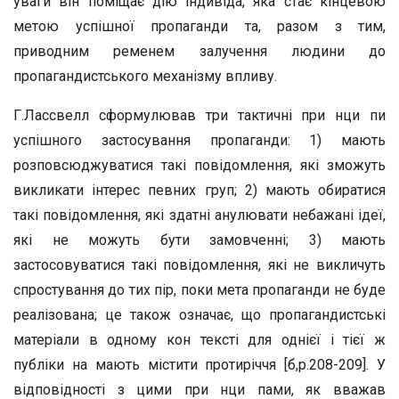
уваги він поміщає дію індивіда, яка стає кінцевою
метою успішної пропаганди та, разом з тим,
приводним ременем залучення людини до
пропагандистського механізму впливу.
Г.Лассвелл сформулював три тактичні при нци пи
успішного застосування пропаганди: 1) мають
розповсюджуватися такі повідомлення, які зможуть
викликати інтерес певних груп; 2) мають обиратися
такі повідомлення, які здатні анулювати небажані ідеї,
які не можуть бути замовченні; 3) мають
застосовуватися такі повідомлення, які не викличуть
спростування до тих пір, поки мета пропаганди не буде
реалізована; це також означає, що пропагандистські
матеріали в одному кон тексті для однієї і тієї ж
публіки на мають містити протиріччя [б,р.208-209]. У
відповідності з цими при нци пами, як вважав