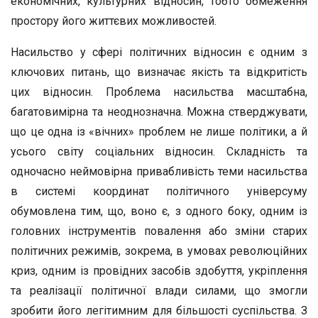
економічних, культурних відносин, тобто обмеження
простору його життєвих можливостей.
Насильство у сфері політичних відносин є одним з
ключових питань, що визначає якість та відкритість
цих відносин. Проблема насильства масштабна,
багатовимірна та неоднозначна. Можна стверджувати,
що це одна із «вічних» проблем не лише політики, а й
усього світу соціальних відносин. Складність та
одночасно неймовірна привабливість теми насильства
в системі координат політичного універсуму
обумовлена тим, що, воно є, з одного боку, одним із
головних інструментів повалення або зміни старих
політичних режимів, зокрема, в умовах революційних
криз, одним із провідних засобів здобуття, укріплення
та реалізації політичної влади силами, що змогли
зробити його легітимним для більшості суспільства. З