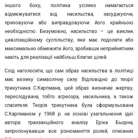
іншого боку, політика усіляко намагається
відмежуватися від насильства, засуджуючи,
приховуючи або виправдовуючи його крайньою
необхідністю. Безумовно, насильство – це виклик
цивілізаційному суспільству, яке має подолати або
максимально обмежити його, зробивши неприйнятним
навіть для реалізації найбільш благих цілей.
Слід наголосити, що сам образ насильства в політиці
має велику символічну силу. Відповідно до теорії
трикутника С.Карпмана, цей образ визначає жертву,
переслідувача, тобто агресора, насильника, а також
спасителя. Теорія трикутника була сформульована
С.Карпманом у 1968 р. на основі узагальнення ідеї
автора транзакційного аналізу Еріка Бьорна,
запропонувавши все різноманіття ролей, описаних