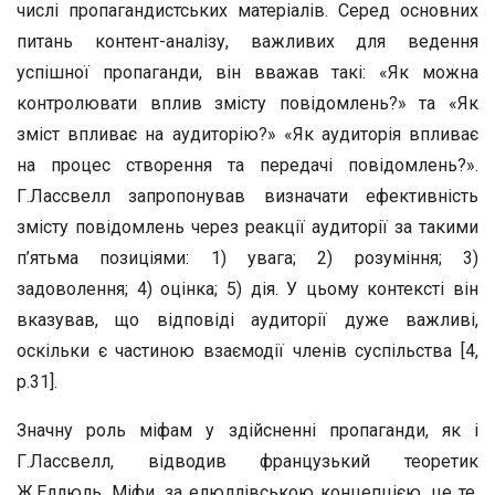
числі пропагандистських матеріалів. Серед основних
питань контент-аналізу, важливих для ведення
успішної пропаганди, він вважав такі: «Як можна
контролювати вплив змісту повідомлень?» та «Як
зміст впливає на аудиторію?» «Як аудиторія впливає
на процес створення та передачі повідомлень?».
Г.Лассвелл запропонував визначати ефективність
змісту повідомлень через реакції аудиторії за такими
п’ятьма позиціями: 1) увага; 2) розуміння; 3)
задоволення; 4) оцінка; 5) дія. У цьому контексті він
вказував, що відповіді аудиторії дуже важливі,
оскільки є частиною взаємодії членів суспільства [4,
р.31].
Значну роль міфам у здійсненні пропаганди, як і
Г.Лассвелл, відводив французький теоретик
Ж.Еллюль. Міфи, за елюллівською концепцією, це те,