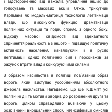
і відстороненню від важелів управління інших до
голосувань та масових акцій. Отже, трикутник
Карпмана як модель-матриця технологій легітимації
влади, що виконують функцію драматизації
політичних ситуацій та подій, сприяє, з одного боку,
відходу масової свідомості від адекватного
сприйняття реальності, а з іншого – підвищує політичну
активність населення, каналізуючи її в русло
легітимації одних політичних сил і персонажів за
рахунок втрати влади конкуруючими силами.
З образом насильства в політиці пов´язаний образ
ворога, який виступає уособленням абсолютного
джерела насильства. Нагадаємо, що ще К.Шмітт усі
політичні дії та мотиви зводив до розрізнення друга та
ворога, цілком справедливо вбачаючи у цьому
розрізненні вирішальний спосіб інтенсифікації смислів