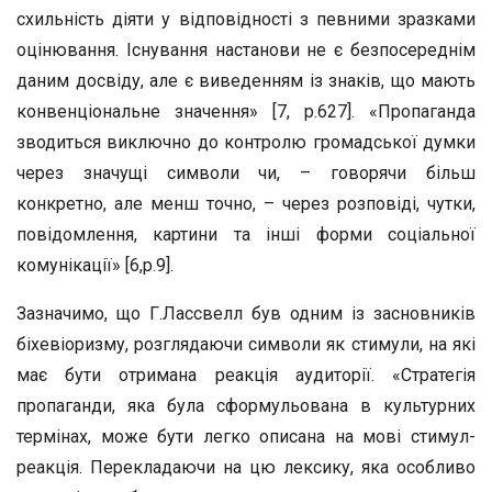
схильність діяти у відповідності з певними зразками
оцінювання. Існування настанови не є безпосереднім
даним досвіду, але є виведенням із знаків, що мають
конвенціональне значення» [7, р.627]. «Пропаганда
зводиться виключно до контролю громадської думки
через значущі символи чи, – говорячи більш
конкретно, але менш точно, – через розповіді, чутки,
повідомлення, картини та інші форми соціальної
комунікації» [6,р.9].
Зазначимо, що Г.Лассвелл був одним із засновників
біхевіоризму, розглядаючи символи як стимули, на які
має бути отримана реакція аудиторії. «Стратегія
пропаганди, яка була сформульована в культурних
термінах, може бути легко описана на мові стимул-
реакція. Перекладаючи на цю лексику, яка особливо