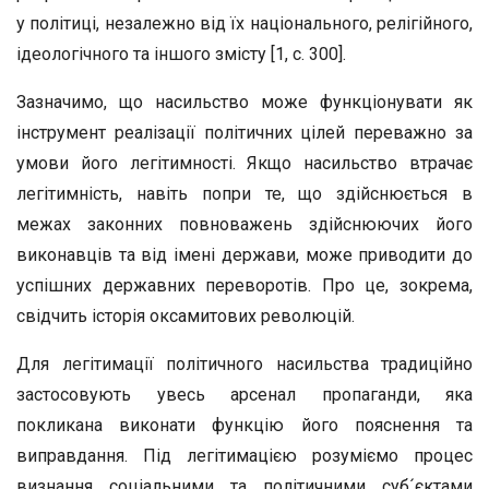
у політиці, незалежно від їх національного, релігійного,
ідеологічного та іншого змісту [1, с. 300].
Зазначимо, що насильство може функціонувати як
інструмент реалізації політичних цілей переважно за
умови його легітимності. Якщо насильство втрачає
легітимність, навіть попри те, що здійснюється в
межах законних повноважень здійснюючих його
виконавців та від імені держави, може приводити до
успішних державних переворотів. Про це, зокрема,
свідчить історія оксамитових революцій.
Для легітимації політичного насильства традиційно
застосовують увесь арсенал пропаганди, яка
покликана виконати функцію його пояснення та
виправдання. Під легітимацією розуміємо процес
визнання соціальними та політичними суб´єктами