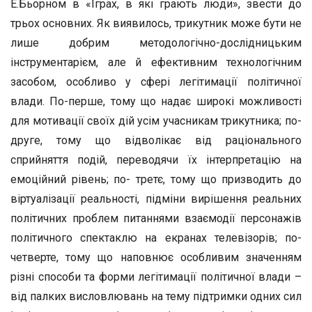
Е.Бьорном в «Іграх, в які грають люди», звести до
трьох основних. Як виявилось, трикутник може бути не
лише добрим методологічно-дослідницьким
інструментарієм, але й ефективним технологічним
засобом, особливо у сфері легітимації політичної
влади. По-перше, тому що надає широкі можливості
для мотивації своїх дій усім учасникам трикутника; по-
друге, тому що відволікає від раціонального
сприйняття подій, переводячи їх інтерпретацію на
емоційний рівень; по- третє, тому що призводить до
віртуалізації реальності, підміни вирішення реальних
політичних проблем питаннями взаємодії персонажів
політичного спектаклю на екранах телевізорів; по-
четверте, тому що наповнює особливим значенням
різні способи та форми легітимації політичної влади –
від палких висловлювань на тему підтримки одних сил