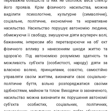
переважна більшість із них не охоплює весь спектр
його проявів. Крім фізичного насильства, можна
виділити психологічне, культурне (символічне),
соціальне, політичне, економічне та нормативне
насильство. Насильство порушує автономію людини,
обмежуючи її свободу, змушуючи діяти всупереч волі,
бажанням, інтересам або перетворюючи на об’ єкт
фізичного впливу з нанесенням шкоди життю та
здоров’ю. Під автономією розуміємо здатність та
можливість суб’єкта (особистості, народу) діяти за
власною волею, принципами, совістю, самостійно
управляти своїм життям, визначати своє соціально-
політичне буття, вільно розпоряджатися своїми
здібностями, майном та тілом. Виходячи із зазначеного,
насильство можна визначити як порушення автономії
суб’єкта особистих, соціальних, політичних,