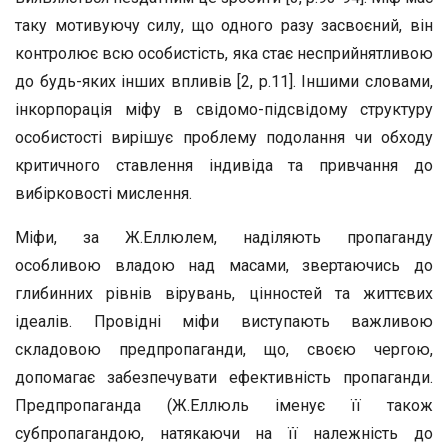
таку мотивуючу силу, що одного разу засвоєний, він
контролює всю особистість, яка стає несприйнятливою
до будь-яких інших впливів [2, р.11]. Іншими словами,
інкорпорація міфу в свідомо-підсвідому структуру
особистості вирішує проблему подолання чи обходу
критичного ставлення індивіда та привчання до
вибірковості мислення.
Міфи, за Ж.Еллюлем, наділяють пропаганду
особливою владою над масами, звертаючись до
глибинних рівнів вірувань, цінностей та життєвих
ідеалів. Провідні міфи виступають важливою
складовою предпропаганди, що, своєю чергою,
допомагає забезпечувати ефективність пропаганди.
Предпропаганда (Ж.Еллюль іменує її також
субпропагандою, натякаючи на її належність до