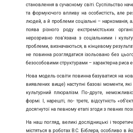
становлення в сучасному світі. Суспільство на
та формуючого впливу на особистість, але р
людей, а й проблеми соціальні – наркоманія, а
поява різного роду екстремістських органі
нерозривно пов’язана з соціальними і культу
проблеми, визначаються, в кінцевому результат
не повинна розглядатися ізольовано без цього
безособовими структурами – характерна риса еп
Нова модель освіти повинна базуватися на нові
виявлених вище) наступні базові моменти, які
культурний плюралізм. По-друге, неможливіст
формі. І, нарешті, по- третє, відсутність «об’
досягнутої на певному етапі згоди з певних поз
На наш погляд, великі дослідницькі і теоретич
містяться в роботах В.С. Біблера, особливо в й