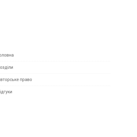
S
оловна
озділи
вторське право
S
ідгуки