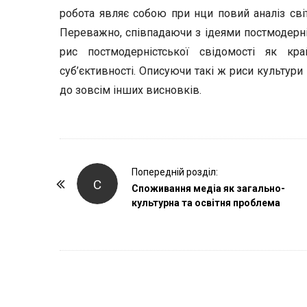
робота являє собою при нци повий аналіз світ
Переважно, співпадаючи з ідеями постмодерні
рис постмодерністської свідомості як кра
суб’єктивності. Описуючи такі ж риси культури
до зовсім інших висновків.
P
Попередній розділ:
С
o
Споживання медіа як загально-
культурна та освітня проблема
s
t
N
a
v
i