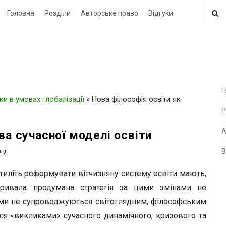
Головна
Розділи
Авторське право
Відгуки
Г
ки в умовах глобалізації
»
Нова філософія освіти як
i
Р
t
e
А
ва сучасної моделі освіти
В
ції
i
d
тиліть реформувати вітчизняну систему освіти мають,
e
тривала продумана стратегія за цими змінами не
b
рми не супроводжуються світоглядним, філософським
a
я «викликами» сучасного динамічного, кризового та