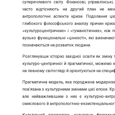
суперечливого світу. Фінансові, управлінські,
часто відтісняють на другий план не ме
антропологічні аспекти кризи. Подолання ц
глибокого філософського аналізу причин кризи
«культуроцентричних» і «гуманістичних», ніж п
вузько функціональні «цінності», які визначаю
позначаються на розвиток людини.
Розглянувши історію західної освіти як зміну 
культуро-центричної й прагматичної, можемо к
на певному світогляді й орієнтуються на специфі
Прагматична модель, яка породжена модернізац
пов’язана з культурними змінами цієї епохи. Кр
але найважливішим з них є культурно-антроп
смислового й антропологічно-екзистенціальног
Культурний плюралізм, культурна фрагментац