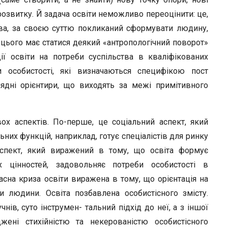
 розвитку. Й задача освіти неможливо переоцінити: це,
ства, за своєю суттю покликаний сформувати людину,
 цього має статися деякий «антропологічний поворот»
ції освіти на потреби суспільства в кваліфікованих
и особистості, які визначаються специфікою пост
глядні орієнтири, що виходять за межі примітивного
ох аспектів. По-перше, це соціальний аспект, який
ьних функцій, наприклад, готує спеціалістів для ринку
 аспект, який виражений в тому, що освіта формує
х цінностей, задовольняє потреби особистості в
учасна криза освіти виражена в тому, що орієнтація на
и людини. Освіта позбавлена особистісного змісту.
чнів, суто інструмен- тальний підхід до неї, а з іншої
жені стихійністю та некерованістю особистісного