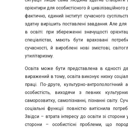
орієнтири для особистісного й цивілізаційного
фактично, єдиний інститут сучасного суспіль
здатну вирішить поставлені завдання. Але для
в освіті: при збереженні значущості орієнта
спеціалістах, мають бути враховані потреб
сучасності, й вироблені нові змістові, світо
утилітаризму.
Освіта може бути представлена в єдності дв
виражений в тому, освіта виконує низку соціал
праці. По-друге, культурно-антропологічний
особистість, виходячи з певних культурни
саморозвитку, самопізнанні, пізнанні світу. С
соціальні функції повністю витіснила потреб
Звідси – втрата інтересу до освіти зі сторони у
сторони – особистісні проблеми, що пород