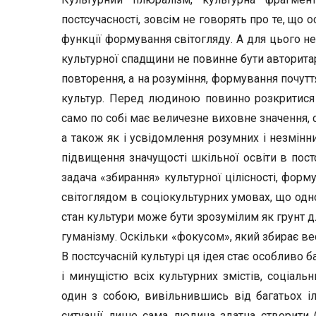
постсучасності, зовсім не говорять про те, що о
функції формування світогляду. А для цього н
культурної спадщини не повинне бути авторита
повторення, а на розуміння, формування почутт
культур. Перед людиною повинно розкритися 
само по собі має величезне виховне значення,
а також як і усвідомлення розумних і незмін
підвищення значущості шкільної освіти в пост
задача «збирання» культурної цілісності, форм
світоглядом в соціокультурних умовах, що одн
стан культури може бути зрозумілим як грунт 
гуманізму. Оскільки «фокусом», який збирає вес
В постсучасній культурі ця ідея стає особливо 
і минущістю всіх культурних змістів, соціальн
один з собою, вивільнившись від багатьох іл
ситуації лише сама людина здатна створити (