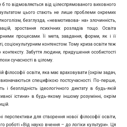
че б то відмовляється від цілеспрямованого виховного
езультатом цього стають не лише проблеми окремих
лкоголізм, безглузда, «невмотивова- на» злочинність,
зацій, зростання психічних розладів тощо. Освіта
рними процесами. Її мета, завдання, форми, як і її
і, соціокультурним контекстом. Тому криза освіти теж
 контексту. Забуття людини, придушення особистості
охи сучасності в цілому.
й філософії освіти, яка має враховувати (окрім задач,
 визначаються специфікою постсучасності. По-перше,
ь і безплідність ідеологічного диктату в будь-якій
єктивної істини» в будь-якому іншому розумінні, окрім
ицій.
ні перспективи для створення нової філософії освіти,
ого роботі «Від науко вчення – до логіки культури». Ця