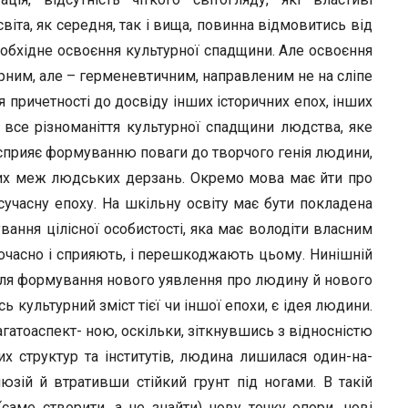
світа, як середня, так і вища, повинна відмовитись від
еобхідне освоєння культурної спадщини. Але освоєння
рним, але – герменевтичним, направленим не на сліпе
я причетності до досвіду інших історичних епох, інших
все різноманіття культурної спадщини людства, яке
 сприяє формуванню поваги до творчого генія людини,
них меж людських дерзань. Окремо мова має йти про
сучасну епоху. На шкільну освіту має бути покладена
ування цілісної особистості, яка має володіти власним
очасно і сприяють, і перешкоджають цьому. Нинішній
для формування нового уявлення про людину й нового
ь культурний зміст тієї чи іншої епохи, є ідея людини.
багатоаспект- ною, оскільки, зіткнувшись з відносністю
их структур та інститутів, людина лишилася один-на-
юзій й втративши стійкий грунт під ногами. В такій
саме створити, а не знайти) нову точку опори, нові