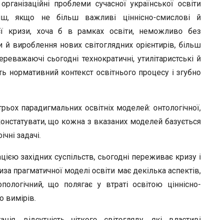
r
 організаційні проблеми сучасної української освіти
нш, якщо не більш важливі ціннісно-смислові й
ієї кризи, хоча б в рамках освіти, неможливо без
 й вироблення нових світоглядних орієнтирів, більш
ереважаючі сьогодні технократичні, утилітаристські й
ть нормативний контекст освітнього процесу і згубно
трьох парадигмальних освітніх моделей: онтологічної,
онстатувати, що кожна з вказаних моделей базується
чні задачі.
ією західних суспільств, сьогодні переживає кризу і
иза прагматичної моделі освіти має декілька аспектів,
ологічний, що полягає у втраті освітою ціннісно-
о вимірів.
ія, відсутність чіткого світогляду, які властиві