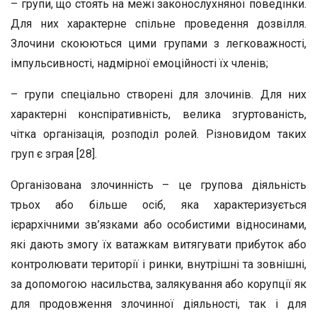
– групи, що стоять на межі законослухняної поведінки.
Для них характерне спільне проведення дозвілля.
Злочини скоюються цими групами з легковажності,
імпульсивності, надмірної емоційності їх членів;
– групи спеціально створені для злочинів. Для них
характерні конспіративність, велика згуртованість,
чітка організація, розподіл ролей. Різновидом таких
груп є зграя [28].
Організована злочинність – це групова діяльність
трьох або більше осіб, яка характеризується
ієрархічними зв’язками або особистими відносинами,
які дають змогу їх ватажкам витягувати прибуток або
контролювати території і ринки, внутрішні та зовнішні,
за допомогою насильства, залякування або корупції як
для продовження злочинної діяльності, так і для