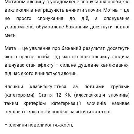
Мотивом злочину є усвідомлене спонукання особи, які
викликали в неї рішучість вчинити злочин. Мотив – це
не просто спонукання до дій, а спонукання
усвідомлене, обумовлене бажанням досягнути певної
мети.
Мета – це уявлення про бажаний результат, досягнути
якого прагне особа. Під час скоєння злочину людина
відчуває стан афекту – сильне душевне хвилювання,
під час якого вчиняється злочин.
Злочини класифікуються за певними групами
(категоріями). Стаття 12 КК (класифікація злочинів)
таким критерієм катетеризації злочинів називає
ступінь їх тяжкості й поділяє на чотири категорії:
– злочини невеликої тяжкості;