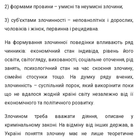
2) формами провини – умисні та неумисні злочини;
3) суб’єктами злочинності – неповнолітніх і дорослих,
чоловіків і жінок, первинна і рецидивна.
На формування злочинної поведінки впливають ряд
чинників: економічний стан індивіда, рівень його
освіти, світогляду, вихованості, соціальне оточення, рід
занять, психологічний стан на час скоєння злочину,
сімейні стосунки тощо. На думку ряду вчених,
злочинність – суспільний порок, який викорінити поки
що не вдалося жодній країні світу незалежно від її
економічного та політичного розвитку.
Злочином треба вважати діяння, описане у
кримінальному законі. На відміну від інших держав, в
Україні поняття злочину має не лише теоретичне