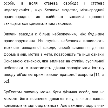
особи, її воля, статева свобода і статева
недоторканість, мир, безпека людства, міжнародний
правопорядок, як найбільш важливі цінності,
захищаються кримінальним законом.
Злочин завжди є більш небезпечним, ніж будь-яке
правопорушення. На ступінь небезпеки впливають:
тяжкість заподіяної шкоди, спосіб вчинення діяння,
форма вини, мотив і мета, повторність та інші ознаки.
Основною ознакою, яка впливає на ступінь суспільної
небезпеки, є властивість діяння заподіювати істотну
шкоду об’єктам кримінально- правової охорони [11, с.
52].
Суб’єктом злочину може бути фізична особа, яка на
момент його вчинення досягла віку, з якого настає
кримінальна відповідальність. Але важливо відрізняти