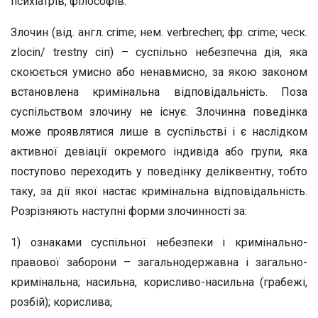
психіатрів, філософів.
Злочин (від. англ. crime; нем. verbrechen; фр. crime; ческ.
zlocin/ trestny сіп) – суспільно небезпечна дія, яка
скоюється умисно або ненавмисно, за якою законом
встановлена кримінальна відповідальність. Поза
суспільством злочину не існує. Злочинна поведінка
може проявлятися лише в суспільстві і є наслідком
активної девіації окремого індивіда або групи, яка
поступово переходить у поведінку деліквентну, тобто
таку, за дії якої настає кримінальна відповідальність.
Розрізняють наступні форми злочинності за:
1) ознаками суспільної небезпеки і кримінально-
правової заборони – загальнодержавна і загально-
кримінальна; насильна, корисливо-насильна (грабежі,
розбій); корислива;