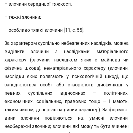
– злочини середньої тяжкості;
– тяжкі злочини;
– особливо тяжкі злочини [11, с. 55].
За характером суспільно небезпечних наслідків можна
виділити злочини з наслідками: матеріального
характеру (злочини, наслідком яких є майнова чи
фізична шкода); нематеріального характеру (злочини,
наслідки яких полягають у психологічній шкоді, що
заподіюються особі, або створюють дисфункції у
певних суспільних відносинах – політичних,
економічних, соціальних, правових тощо – і мають,
таким чином, дезорганізаційний характер). За формою
вини злочини поділяються на: умисні злочини;
необережні злочини; злочини, які можу ть бути вчинені