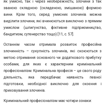
як умисно, так і через необережність; злочини з так
званою складною (складеною, змішаною) формою
вини. Крім того, серед умисних злочинів можна
виділити злочини, які вчинюються виключно з прямим
умислом (шпигунство, фіктивне підприємництво,
бандитизм, сутенерство тощо) [11, с. 57].
Останнім часом отримала розвиток професійна
злочинність – сукупність злочинів, які скоюються з
метою отримання основного чи додаткового прибутку
особами, для яких є характерним кримінальний
професіоналізм. Кримінальна професія – це свого роду
діяльність, яка передбачає наявність певної
підготовки, необхідної виключно для скоєння і
приховування злочинів.
Кримінальний професіоналізм має чотири ознаки: