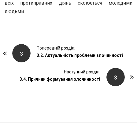
всіх протиправних діянь скоюється молодими
людьми.
P
Попередній розділ:
3
o
3.2. Актуальність проблеми злочинності
s
t
Наступний розділ:
3
3.4. Причини формування злочинності
N
a
v
i
g
a
t