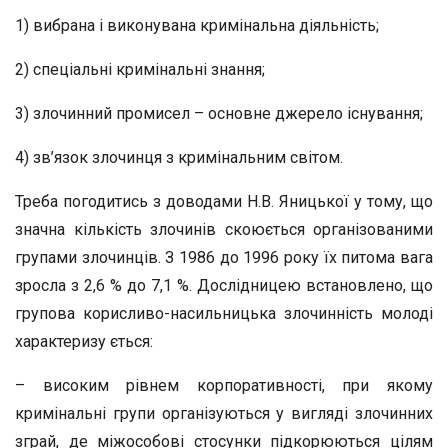
1) вибрана і виконувана кримінальна діяльність;
2) спеціальні кримінальні знання;
3) злочинний промисел – основне джерело існування;
4) зв’язок злочинця з кримінальним світом.
Треба погодитись з доводами Н.В. Яницької у тому, що
значна кількість злочинів скоюється організованими
групами злочинців. З 1986 до 1996 року їх питома вага
зросла з 2,6 % до 7,1 %. Дослідницею встановлено, що
групова корисливо-насильницька злочинність молоді
характеризу ється:
– високим рівнем корпоративності, при якому
кримінальні групи організуються у вигляді злочинних
зграй, де міжособові стосунки підкорюються цілям