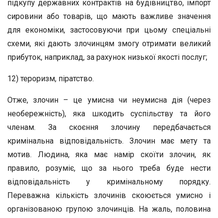
підкупу державних контрактів на будівництво, імпорт
сировини або товарів, що мають важливе значення
для економіки, застосовуючи при цьому спеціальні
схеми, які дають злочинцям змогу отримати великий
прибуток, наприклад, за рахунок низької якості послуг;
12) тероризм, піратство.
Отже, злочин – це умисна чи неумисна дія (через
необережність), яка шкодить суспільству та його
членам. За скоєння злочину передбачається
кримінальна відповідальність. Злочин має мету та
мотив. Людина, яка має намір скоїти злочин, як
правило, розуміє, що за нього треба буде нести
відповідальність у кримінальному порядку.
Переважна кількість злочинів скоюється умисно і
організованою групою злочинців. На жаль, половина