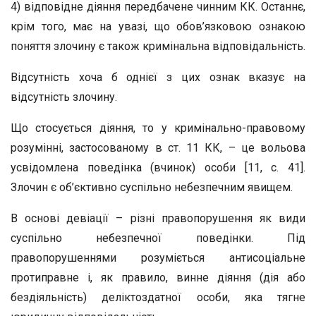
4) відповідне діяння передбачене чинним КК. Останнє,
крім того, має на увазі, що обов’язковою ознакою
поняття злочину є також кримінальна відповідальність.
Відсутність хоча б однієї з цих ознак вказує на
відсутність злочину.
Що стосується діяння, то у кримінально-правовому
розумінні, застосованому в ст. 11 КК, – це вольова
усвідомлена поведінка (вчинок) особи [11, с. 41].
Злочин є об’єктивно суспільно небезпечним явищем.
В основі девіації – різні правопорушення як види
суспільно небезпечної поведінки. Під
правопорушеннями розуміється антисоціальне
протиправне і, як правило, винне діяння (дія або
бездіяльність) деліктоздатної особи, яка тягне