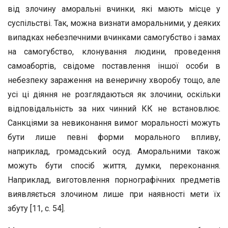
від злочину аморальні вчинки, які мають місце у
суспільстві. Так, можна визнати аморальними, у деяких
випадках небезпечними вчинками самогубство і замах
на самогубство, клонування людини, проведення
самоабортів, свідоме поставлення іншої особи в
небезпеку зараження на венеричну хворобу тощо, але
усі ці діяння не розглядаються як злочини, оскільки
відповідальність за них чинний КК не встановлює.
Санкціями за невиконання вимог моральності можуть
бути лише певні форми морального впливу,
наприклад, громадський осуд. Аморальними також
можуть бути спосіб життя, думки, переконання.
Наприклад, виготовлення порнографічних предметів
виявляється злочином лише при наявності мети їх
збуту [11, с. 54].