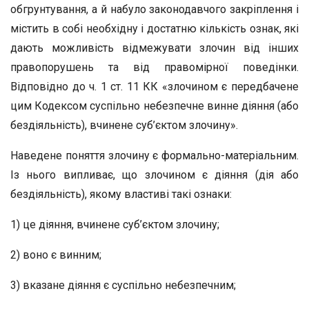
обгрунтування, а й набуло законодавчого закріплення і
містить в собі необхідну і достатню кількість ознак, які
дають можливість відмежувати злочин від інших
правопорушень та від правомірної поведінки.
Відповідно до ч. 1 ст. 11 КК «злочином є передбачене
цим Кодексом суспільно небезпечне винне діяння (або
бездіяльність), вчинене суб’єктом злочину».
Наведене поняття злочину є формально-матеріальним.
Із нього випливає, що злочином є діяння (дія або
бездіяльність), якому властиві такі ознаки:
1) це діяння, вчинене суб’єктом злочину;
2) воно є винним;
3) вказане діяння є суспільно небезпечним;