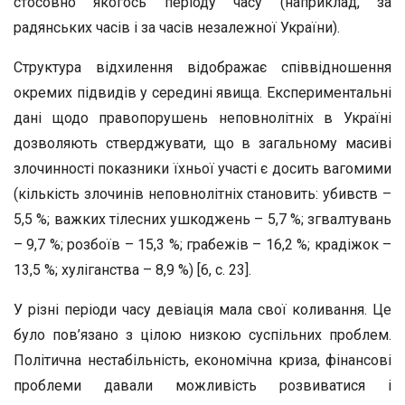
стосовно якогось періоду часу (наприклад, за
радянських часів і за часів незалежної України).
Структура відхилення відображає співвідношення
окремих підвидів у середині явища. Експериментальні
дані щодо правопорушень неповнолітніх в Україні
дозволяють стверджувати, що в загальному масиві
злочинності показники їхньої участі є досить вагомими
(кількість злочинів неповнолітніх становить: убивств –
5,5 %; важких тілесних ушкоджень – 5,7 %; згвалтувань
– 9,7 %; розбоїв – 15,3 %; грабежів – 16,2 %; крадіжок –
13,5 %; хуліганства – 8,9 %) [6, с. 23].
У різні періоди часу девіація мала свої коливання. Це
було пов’язано з цілою низкою суспільних проблем.
Політична нестабільність, економічна криза, фінансові
проблеми давали можливість розвиватися і