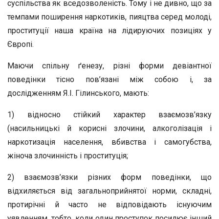
суспільства як вседозволеність. Тому і не дивно, що за
темпами поширення наркотиків, пияцтва серед молоді,
проституції наша країна на лідируючих позиціях у
Європі.
Маючи спільну ґенезу, різні форми девіантної
поведінки тісно пов’язані між собою і, за
дослідженням Я.І. Гілинського, мають:
1) відносно стійкий характер взаємозв’язку
(насильницькі й корисні злочини, алкоголізація і
наркотизація населення, вбивства і самогубства,
жіноча злочинність і проституція;
2) взаємозв’язки різних форм поведінки, що
відхиляється від загальноприйнятої норми, складні,
протирічні й часто не відповідають існуючим
уявленням, тобто, коли один проступок посилює інший