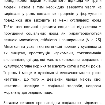
поведінкової норми конкретного індивіда чи групи
людей. Разом з тим необхідно звернути увагу на
вирішальну роль соціальних процесів у формуванні
поведінки, яка виходить за межі суспільних норм.
Тобто нас повинні цікавити соціальні відхилення –
порушення соціальних норм, які характеризуються
певною масовістю, стійкістю і поширенням [6, с. 25].
Маються на увазі такі негативні прояви у суспільстві,
як пияцтво, проституція, наркоманія, токсикоманія,
злочинність, суїцид, які мають економічне, соціальне і
культурологічне коріння та існують сотні й тисячі років.
їх роль і місце в суспільстві визначаються як різко
негативні. До того ж девіантні явища мають свої
негативні наслідки – соціальні хвороби, неврози,
моральну деградацію тощо.
Загалом питання про наслідки соціальних відхилень