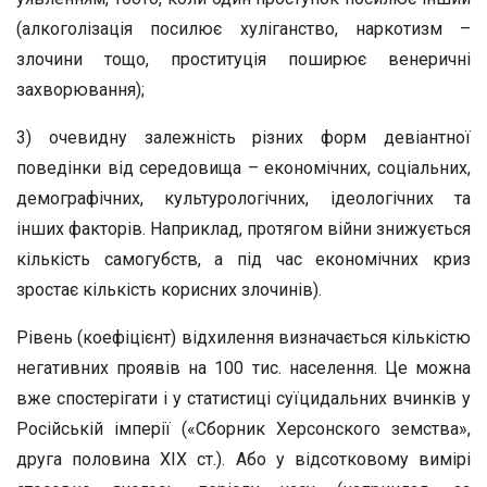
(алкоголізація посилює хуліганство, наркотизм –
злочини тощо, проституція поширює венеричні
захворювання);
3) очевидну залежність різних форм девіантної
поведінки від середовища – економічних, соціальних,
демографічних, культурологічних, ідеологічних та
інших факторів. Наприклад, протягом війни знижується
кількість самогубств, а під час економічних криз
зростає кількість корисних злочинів).
Рівень (коефіцієнт) відхилення визначається кількістю
негативних проявів на 100 тис. населення. Це можна
вже спостерігати і у статистиці суїцидальних вчинків у
Російській імперії («Сборник Херсонского земства»,
друга половина XIX ст.). Або у відсотковому вимірі