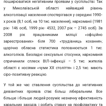
поширюватися негативним проявам у суспільстві. Так
у Миколаївській області найвищий рівень
алкоголізації населення спостерігався у середині 1990-
х років (8,1 осіб, на 10 тис. населення), наркоманії (1981
рік- 146 осіб, 1999 рік- 4532, 2007 рік – 2745 осіб). За
2008 рік працівниками міліції «офіційно
зареєстрованих» біля 700 «трудівниць кохання»;
щорічно обласна статистика поповнюється 1 тис.
алкоголіків. Безладні сексуальні стосунки, наркоманія
спричинили сплеск ВІЛ-інфекції – 5 тис. жителів
області є носіями «чуми XX століття» і 2,5 тис. мають
сіро-позитивну реакцію.
У той же час ставлення суспільства до негативних
девіантних проявів стає більш ліберальним. Все
більше і більше людей розуміє незначну ефективність
каральних заходів і робить ставку на профілактику та