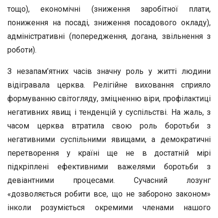
тощо), економічні (зниження заробітної плати,
пониження на посаді, зниження посадового окладу),
адміністративні (попередження, догана, звільнення з
роботи).
З незапам’ятних часів значну роль у житті людини
відігравала церква. Релігійне виховання сприяло
формуванню світогляду, зміцненню віри, профілактиці
негативних явищ і тенденцій у суспільстві. На жаль, з
часом церква втратила свою роль боротьби з
негативними суспільними явищами, а демократичні
перетворення у країні ще не в достатній мірі
підкріплені ефективними важелями боротьби з
девіантними процесами. Сучасний лозунг
«дозволяється робити все, що не забороно законом»
інколи розуміється окремими членами нашого