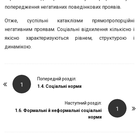
попередження негативних поведінкових проявів.
Отже, суспільні катаклізми прямопропорційні
негативним проявам. Соціальні відхилення кількісно і
якісно характеризуються рівнем, структурою і
динамікою.
P
Попередній розділ:
1
o
1.4. Соціальні норми
s
t
Наступний розділ:
1
1.6. Формальні й неформальні соціальні
N
норми
a
v
i