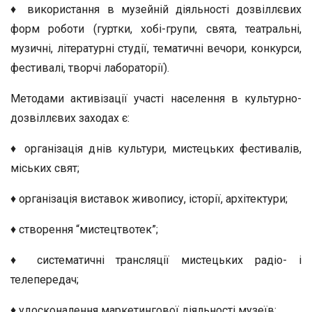
♦ використання в музейній діяльності дозвіллєвих
форм роботи (гуртки, хобі-групи, свята, театральні,
музичні, літературні студії, тематичні вечори, конкурси,
фестивалі, творчі лабораторії).
Методами активізації участі населення в культурно-
дозвіллєвих заходах є:
♦ організація днів культури, мистецьких фестивалів,
міських свят;
♦ організація виставок живопису, історії, архітектури;
♦ створення “мистецтвотек”;
♦ систематичні трансляції мистецьких радіо- і
телепередач;
♦ удосконалення маркетингової діяльності музеїв;