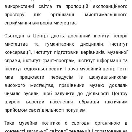
використанні світла та пропорцій експозиційного
простору для організації найоптимальнішого
сприймання витворів мистецтва.
Сьогодні в Центрі діють: дослідний інститут історії
мистецтва та гуманітарних дисциплін, інститут
консервації, інститут підготовки керівників музейної
справи, інститут грант-програм, інститут інформації та
інститут художньої освіти. І хоча музейний центр Гетті
мав працювати передусім із шанувальниками
високого мистецтва, працівники музею доклали
чимало зусиль, щоб залучити до діяльності Центру
широкі верстви населення, обравши тактичним
прийомом своєї діяльності популізм.
Така музейна політика є сьогодні органічною в
контексті загальної світової тенденції і спрямована на