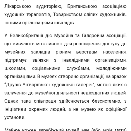
Лікарською аудиторією, Британською асоціацією
художніх терапевтів, Товариством сліпих художників,
іншими організаціями інвалідів.
У Великобританії діє Музейна та Галерейна асоціації,
що вивчають можливості для розширення доступу до
музейних закладів різним верствам населення,
підтримує зв’язки з інвалідними організаціями,
школами, соціальними службами, молодіжними
організаціями. В музеях створено організації, на зразок
“Друзів Уітвортської художньої галереї”, метою яких є
залучення до музейної діяльності недієздатних людей.
Однак така співпраця здійснюється безсистемно, з
ініціативи окремих людей, а не музею як офіційної
установи.
Майже кожен зарубіжний музей має (або мріє мати)