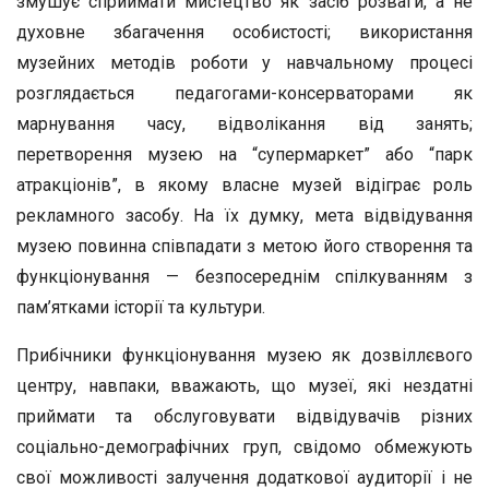
змушує сприймати мистецтво як засіб розваги, а не
духовне збагачення особистості; використання
музейних методів роботи у навчальному процесі
розглядається педагогами-консерваторами як
марнування часу, відволікання від занять;
перетворення музею на “супермаркет” або “парк
атракціонів”, в якому власне музей відіграє роль
рекламного засобу. На їх думку, мета відвідування
музею повинна співпадати з метою його створення та
функціонування — безпосереднім спілкуванням з
пам’ятками історії та культури.
Прибічники функціонування музею як дозвіллєвого
центру, навпаки, вважають, що музеї, які нездатні
приймати та обслуговувати відвідувачів різних
соціально-демографічних груп, свідомо обмежують
свої можливості залучення додаткової аудиторії і не