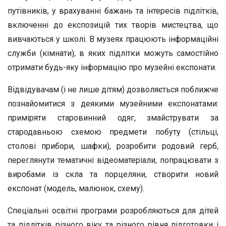
путівників, у врахуванні бажань та інтересів підлітків,
включенні до експозицій тих творів мистецтва, що
вивчаються у школі. В музеях працюють інформаційні
служби (кімнати), в яких підлітки можуть самостійно
отримати будь-яку інформацію про музейні експонати.
Відвідувачам (і не лише дітям) дозволяється поближче
познайомитися з деякими музейними експонатами:
приміряти старовинний одяг, змайструвати за
стародавньою схемою предмети побуту (стільці,
столові прибори, шафки), розробити родовий герб,
переглянути тематичні відеоматеріали, попрацювати з
виробами із скла та порцеляни, створити новий
експонат (модель, малюнок, схему).
Спеціальні освітні програми розробляються для дітей
та підлітків різного віку та різного рівня підготовки і