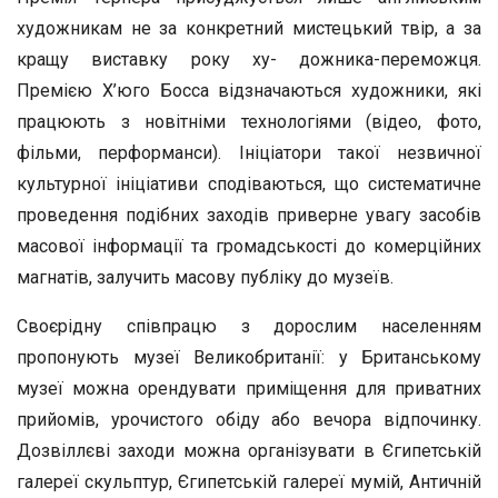
художникам не за конкретний мистецький твір, а за
кращу виставку року ху- дожника-переможця.
Премією Х’юго Босса відзначаються художники, які
працюють з новітніми технологіями (відео, фото,
фільми, перформанси). Ініціатори такої незвичної
культурної ініціативи сподіваються, що систематичне
проведення подібних заходів приверне увагу засобів
масової інформації та громадськості до комерційних
магнатів, залучить масову публіку до музеїв.
Своєрідну співпрацю з дорослим населенням
пропонують музеї Великобританії: у Британському
музеї можна орендувати приміщення для приватних
прийомів, урочистого обіду або вечора відпочинку.
Дозвіллєві заходи можна організувати в Єгипетській
галереї скульптур, Єгипетській галереї мумій, Античній