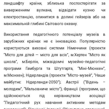
ландшафту країни, зблизька поспостерігати за
виверженням вулкана, відвідати кузню чи
електростанцію, опинитися в долині гейзерів або на
максимальній глибині Світового океану.
Використання педагогічного потенціалу музеїв в
зарубіжних країнах не є інновацією. Популярністю
користуються виховні системи Німеччини (проекти
“Місто для дітей — місто для всіх”, м.Хертен “Місто як
школа”, м.Берлін, міжвідомчі музейно-педагогічні
програми Гамбурга та Штутгарта, “Міні-Мюнхен”,
м.Мюнхен); Нідерландів (проекти “Місто-музей”, “Наше
майбутнє: Нідерланди-2050”); Австрії (“Відень –
молодим”, “Мальовниче місто”); Франції (програми, що
здійснюються під керівництвом асоціації
“Педагогічний рух навчання активним методам