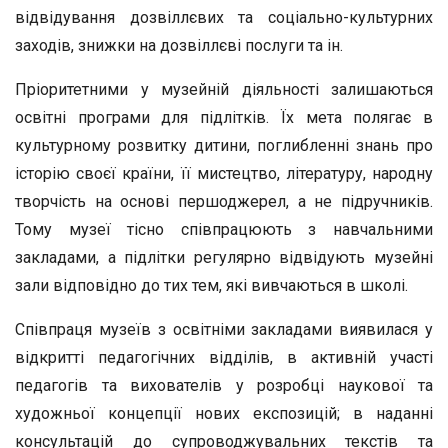
відвідування дозвіллєвих та соціально-культурних
заходів, знижки на дозвіллєві послуги та ін.
Пріоритетними у музейній діяльності залишаються
освітні програми для підлітків. Їх мета полягає в
культурному розвитку дитини, поглибленні знань про
історію своєї країни, її мистецтво, літературу, народну
творчість на основі першоджерел, а не підручників.
Тому музеї тісно співпрацюють з навчальними
закладами, а підлітки регулярно відвідують музейні
зали відповідно до тих тем, які вивчаються в школі.
Співпраця музеїв з освітніми закладами виявилася у
відкритті педагогічних відділів, в активній участі
педагогів та вихователів у розробці наукової та
художньої концепції нових експозицій; в наданні
консультацій до супроводжувальних текстів та