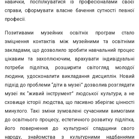
навички, поспілкуватися із професіоналами своєї
справи, сформувати власне бачення сутності певної
професії.
Позитивами музейних освітніх програм стало
зміцнення контактів між музейними та освітніми
закладами, що дозволило зробити навчальний процес
цікавим та захоплюючим, врахувати індивідуальні
потреби підлітка, розширити світогляд молодої
людини, удосконалити викладання дисциплін. Новий
підхід до проблеми “діти в музеї” дозволив розглядати
музеї як “живий інструмент” людської культури, а не
сховище історії людства, що пасивно зберігає цінності
минулого. Такі зміни зумовлені сучасними вимогами
до освітнього процесу, естетичного розвитку підлітка,
його повернення до культурної спадщини свого
народу, знайомства з культурними надбаннями