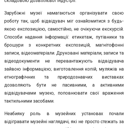
складовою дозвіллєвої індустрії.
Зарубіжні музеї намагаються організувати свою
роботу так, щоб відвідувач міг ознайомитися з будь-
якою експозицією, самостійно, не очікуючи екскурсій.
Способи надання інформації: етикетаж, путівники та
брошури з конкретних експозицій, магнітофонні
записи, відеоматеріали. Друковані матеріали, записи та
відеодокументи не перевантажують відвідувача
зайвою інформацією; виготовлення копій, муляжів на
етнографічних та природознавчих виставках
дозволяють бути не пасивними, а активними
відвідувачами музею, поповнювати свої враження
тактильними засобами.
Неабияку роль в музейних установах почали
відігравати музейні наглядачі, які не просто стежать за