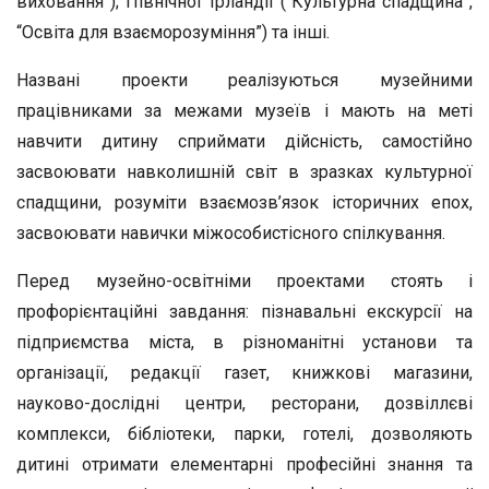
виховання”); Північної Ірландії (“Культурна спадщина”,
“Освіта для взаєморозуміння”) та інші.
Названі проекти реалізуються музейними
працівниками за межами музеїв і мають на меті
навчити дитину сприймати дійсність, самостійно
засвоювати навколишній світ в зразках культурної
спадщини, розуміти взаємозв’язок історичних епох,
засвоювати навички міжособистісного спілкування.
Перед музейно-освітніми проектами стоять і
профорієнтаційні завдання: пізнавальні екскурсії на
підприємства міста, в різноманітні установи та
організації, редакції газет, книжкові магазини,
науково-дослідні центри, ресторани, дозвіллєві
комплекси, бібліотеки, парки, готелі, дозволяють
дитині отримати елементарні професійні знання та