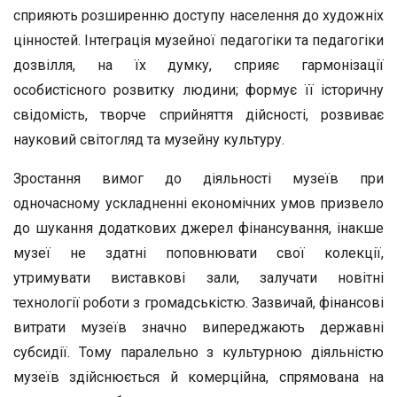
сприяють розширенню доступу населення до художніх
цінностей. Інтеграція музейної педагогіки та педагогіки
дозвілля, на їх думку, сприяє гармонізації
особистісного розвитку людини; формує її історичну
свідомість, творче сприйняття дійсності, розвиває
науковий світогляд та музейну культуру.
Зростання вимог до діяльності музеїв при
одночасному ускладненні економічних умов призвело
до шукання додаткових джерел фінансування, інакше
музеї не здатні поповнювати свої колекції,
утримувати виставкові зали, залучати новітні
технології роботи з громадськістю. Зазвичай, фінансові
витрати музеїв значно випереджають державні
субсидії. Тому паралельно з культурною діяльністю
музеїв здійснюється й комерційна, спрямована на