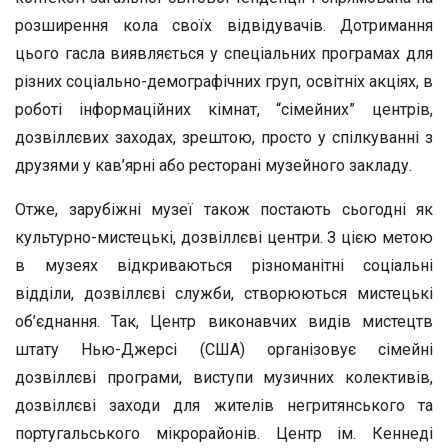
розширення кола своїх відвідувачів. Дотримання
цього гасла виявляється у спеціальних програмах для
різних соціально-демографічних груп, освітніх акціях, в
роботі інформаційних кімнат, “сімейних” центрів,
дозвіллєвих заходах, зрештою, просто у спілкуванні з
друзями у кав’ярні або ресторані музейного закладу.
Отже, зарубіжні музеї також постають сьогодні як
культурно-мистецькі, дозвіллєві центри. З цією метою
в музеях відкриваються різноманітні соціальні
відділи, дозвіллєві служби, створюються мистецькі
об’єднання. Так, Центр виконавчих видів мистецтв
штату Нью-Джерсі (США) організовує сімейні
дозвіллєві програми, виступи музичних колективів,
дозвіллєві заходи для жителів негритянського та
португальського мікрорайонів. Центр ім. Кеннеді