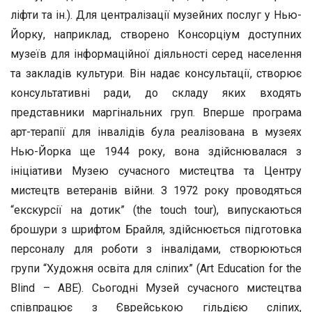
ліфти та ін.). Для централізації музейних послуг у Нью-
Йорку, наприклад, створено Консорціум доступних
музеїв для інформаційної діяльності серед населення
та закладів культури. Він надає консультації, створює
консультативні ради, до складу яких входять
представники маргінальних груп. Вперше програма
арт-терапії для інвалідів була реалізована в музеях
Нью-Йорка ще 1944 року, вона здійснювалася з
ініціативи Музею сучасного мистецтва та Центру
мистецтв ветеранів війни. З 1972 року проводяться
“екскурсії на дотик” (the touch tour), випускаються
брошури з шрифтом Брайля, здійснюється підготовка
персоналу для роботи з інвалідами, створюються
групи “Художня освіта для сліпих” (Art Education for the
Blind – ABE). Сьогодні Музей сучасного мистецтва
співпрацює з Єврейською гільдією сліпих,