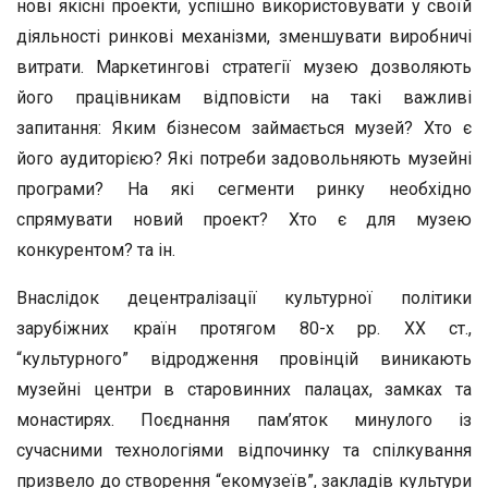
нові якісні проекти, успішно використовувати у своїй
діяльності ринкові механізми, зменшувати виробничі
витрати. Маркетингові стратегії музею дозволяють
його працівникам відповісти на такі важливі
запитання: Яким бізнесом займається музей? Хто є
його аудиторією? Які потреби задовольняють музейні
програми? На які сегменти ринку необхідно
спрямувати новий проект? Хто є для музею
конкурентом? та ін.
Внаслідок децентралізації культурної політики
зарубіжних країн протягом 80-х рр. ХХ ст.,
“культурного” відродження провінцій виникають
музейні центри в старовинних палацах, замках та
монастирях. Поєднання пам’яток минулого із
сучасними технологіями відпочинку та спілкування
призвело до створення “екомузеїв”, закладів культури