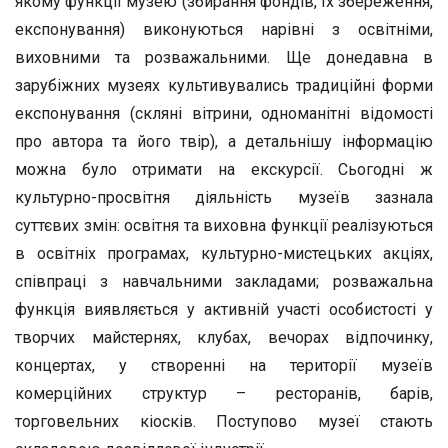
якому функції музею (збирання фондів, їх збереження,
експонування) виконуються нарівні з освітніми,
виховними та розважальними. Ще донедавна в
зарубіжних музеях культивувались традиційні форми
експонування (скляні вітрини, одноманітні відомості
про автора та його твір), а детальнішу інформацію
можна було отримати на екскурсії. Сьогодні ж
культурно-просвітня діяльність музеїв зазнала
суттєвих змін: освітня та виховна функції реалізуються
в освітніх програмах, культурно-мистецьких акціях,
співпраці з навчальними закладами; розважальна
функція виявляється у активній участі особистості у
творчих майстернях, клубах, вечорах відпочинку,
концертах, у створенні на території музеїв
комерційних структур – ресторанів, барів,
торговельних кіосків. Поступово музеї стають