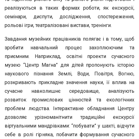
реалізуються в таких формах роботи, як екскурсії,
семінари, диспути, дослідження, спостереження,
рольові ігри, театралізовані вистави, тренінги.
Завдання музейних працівників полягає і в тому, щоб
зробити навчальний процес захоплюючим та
приємним. Наприклад, освітні проекти сучасного
музею “Центр Магна” для дітей пропонують історію
наукового пізнання Землі, Води, Повітря, Вогню,
розкривають прикладне значення науки, її вплив на
сучасне навколишнє середовище, аналізують
розвиток промислових цінностей та екологічних
проблем людства. Інтерактивне обладнання Центру
дозволяє урізноманітнити традиційні екскурсії
віртуальними мандрівками: “побувати” у шахті, відчути
себе в ролі гірняка, побачити формування сучасного