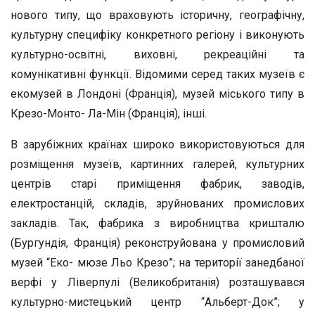
нового типу, що враховують історичну, географічну,
культурну специфіку конкретного регіону і виконують
культурно-освітні, виховні, рекреаційні та
комунікативні функції. Відомими серед таких музеїв є
екомузей в Лондоні (Франція), музей міського типу в
Крезо-Монто- Ла-Мін (Франція), інші.
В зарубіжних країнах широко використовуються для
розміщення музеїв, картинних галерей, культурних
центрів старі приміщення фабрик, заводів,
електростанцій, складів, зруйнованих промислових
закладів. Так, фабрика з виробництва кришталю
(Бургундія, Франція) реконструйована у промисловий
музей “Еко- мюзе Льо Крезо”; на території занедбаної
верфі у Ліверпулі (Великобританія) розташувався
культурно-мистецький центр “Альберт-Док”; у