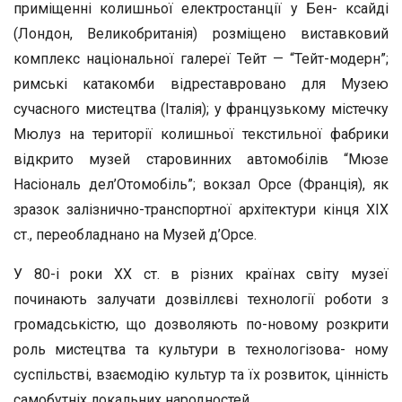
приміщенні колишньої електростанції у Бен- ксайді
(Лондон, Великобританія) розміщено виставковий
комплекс національної галереї Тейт — “Тейт-модерн”;
римські катакомби відреставровано для Музею
сучасного мистецтва (Італія); у французькому містечку
Мюлуз на території колишньої текстильної фабрики
відкрито музей старовинних автомобілів “Мюзе
Насіональ дел’Отомобіль”; вокзал Орсе (Франція), як
зразок залізнично-транспортної архітектури кінця ХІХ
ст., переобладнано на Музей д’Орсе.
У 80-і роки ХХ ст. в різних країнах світу музеї
починають залучати дозвіллєві технології роботи з
громадськістю, що дозволяють по-новому розкрити
роль мистецтва та культури в технологізова- ному
суспільстві, взаємодію культур та їх розвиток, цінність
самобутніх локальних народностей.