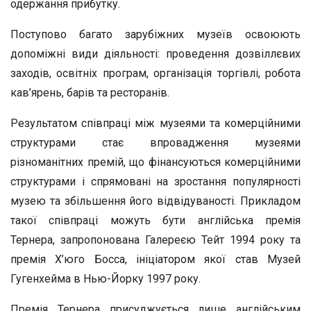
одержання прибутку.
Поступово багато зарубіжних музеїв освоюють
допоміжні види діяльності: проведення дозвіллєвих
заходів, освітніх програм, організація торгівлі, робота
кав’ярень, барів та ресторанів.
Результатом співпраці між музеями та комерційними
структурами стає впровадження музеями
різноманітних премій, що фінансуються комерційними
структурами і спрямовані на зростання популярності
музею та збільшення його відвідуваності. Прикладом
такої співпраці можуть бути англійська премія
Тернера, запропонована Галереєю Тейт 1994 року та
премія Х’юго Босса, ініціатором якої став Музей
Гугенхейма в Нью-Йорку 1997 року.
Премія Тернера присуджується лише англійським