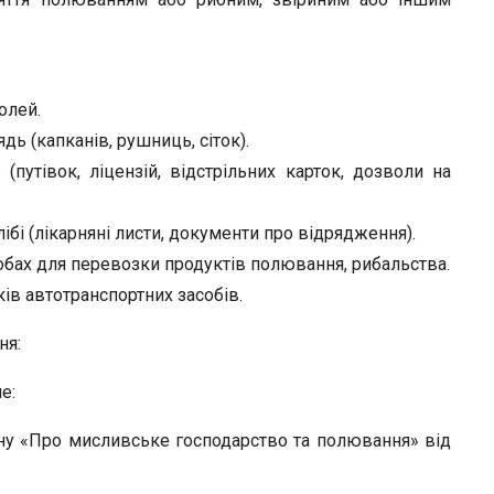
олей.
дь (капканів, рушниць, сіток).
(путівок, ліцензій, відстрільних карток, дозволи на
ібі (лікарняні листи, документи про відрядження).
собах для перевозки продуктів полювання, рибальства.
ків автотранспортних засобів.
ня:
е:
ону «Про мисливське господарство та полювання» від