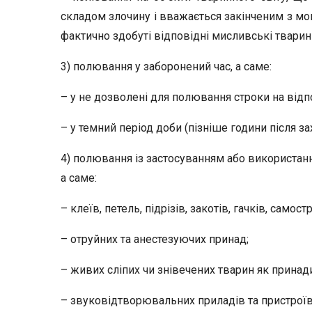
складом злочину і вважається закінченим з мо
фактично здобуті відповідні мисливські тварин
3) полювання у заборонений час, а саме:
– у не дозволені для полювання строки на відп
– у темний період доби (пізніше години після за
4) полювання із застосуванням або використан
а саме:
– клеїв, петель, підрізів, закотів, гачків, самост
– отруйних та анестезуючих принад;
– живих сліпих чи знівечених тварин як принад
– звуковідтворювальних приладів та пристроїв