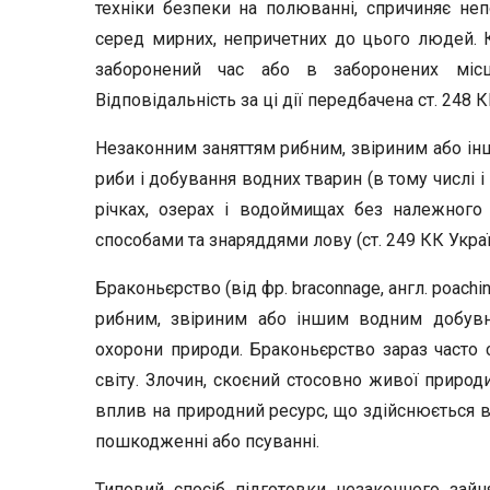
техніки безпеки на полюванні, спричиняє не
серед мирних, непричетних до цього людей. К
заборонений час або в заборонених міс
Відповідальність за ці дії передбачена ст. 248
Незаконним заняттям рибним, звіриним або і
риби і добування водних тварин (в тому числі і
річках, озерах і водоймищах без належного
способами та знаряддями лову (ст. 249 КК Украї
Браконьєрство (від фр. braconnage, англ. poachi
рибним, звіриним або іншим водним добув
охорони природи. Браконьєрство зараз часто 
світу. Злочин, скоєний стосовно живої природ
вплив на природний ресурс, що здійснюється в 
пошкодженні або псуванні.
Типовий спосіб підготовки незаконного зай