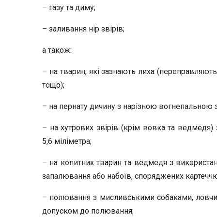
– газу та диму;
– заливання нір звірів;
а також:
– на тварин, які зазнають лиха (переправляють
тощо);
– на пернату дичину з нарізною вогнепальною 
– на хутрових звірів (крім вовка та ведмедя
5,6 міліметра;
– на копитних тварин та ведмедя з використан
запалювання або набоїв, споряджених картечч
– полювання з мисливськими собаками, ловчими
допуском до полювання;