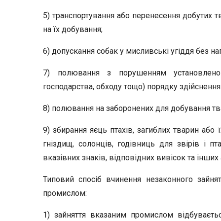
5) транспортування або перенесення добутих тв
на їх добування;
6) допускання собак у мисливські угіддя без на
7) полювання з порушенням установленог
господарства, обходу тощо) порядку здійсненн
8) полювання на заборонених для добування тв
9) збирання яєць птахів, загиблих тварин або 
гніздищ, солонців, годівниць для звірів і п
вказівних знаків, відповідних вивісок та інших
Типовий спосіб вчинення незаконного зайн
промислом:
1) зайняття вказаним промислом відбуваєть