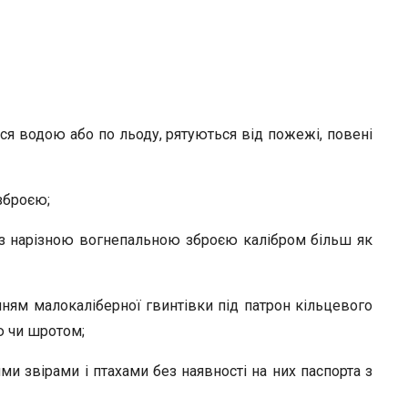
ся водою або по льоду, рятуються від пожежі, повені
зброєю;
) з нарізною вогнепальною зброєю калібром більш як
ням малокаліберної гвинтівки під патрон кільцевого
ю чи шротом;
 звірами і птахами без наявності на них паспорта з