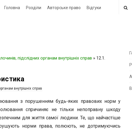
Головна
Розділи
Авторське право
Відгуки
Г
очинів, підслідних органам внутрішніх справ
»
12.1.
i
Р
t
e
А
ристика
В
органам внутрішніх справ
i
d
лювання з порушенням будь-яких правових норм у
e
полювання спричиняє не тільки непоправну шкоду
b
езпечним для життя самої людини. Те, що найчастіше
a
орушують норми права, полюють, не дотримуючись