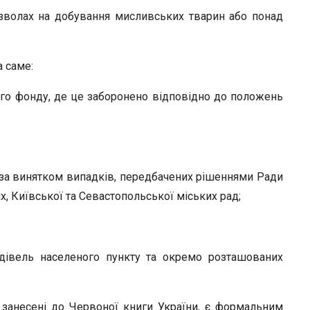
озволах на добування мисливських тварин або понад
а саме:
ного фонду, де це заборонено відповідно до положень
), за винятком випадків, передбачених рішеннями Ради
х, Київської та Севастопольської міських рад;
удівель населеного пункту та окремо розташованих
 занесені до Червоної книги України, є формальним