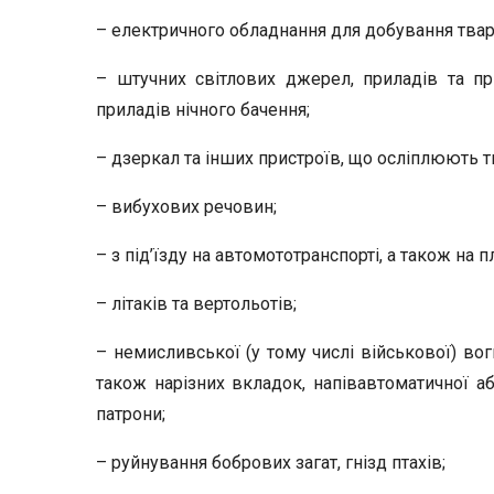
– електричного обладнання для добування твар
– штучних світлових джерел, приладів та пр
приладів нічного бачення;
– дзеркал та інших пристроїв, що осліплюють т
– вибухових речовин;
– з під’їзду на автомототранспорті, а також н
– літаків та вертольотів;
– немисливської (у тому числі військової) вог
також нарізних вкладок, напівавтоматичної а
патрони;
– руйнування бобрових загат, гнізд птахів;