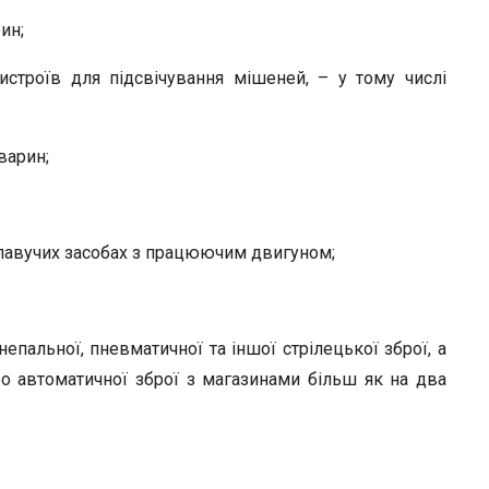
ин;
истроїв для підсвічування мішеней, – у тому числі
варин;
а плавучих засобах з працюючим двигуном;
непальної, пневматичної та іншої стрілецької зброї, а
бо автоматичної зброї з магазинами більш як на два