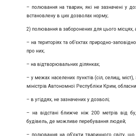
– полювання на тварин, які не зазначені у д
встановлену в цих дозволах норму;
2) полювання в заборонених для цього місцях, 
– на територіях та об’єктах природно-заповід
про них;
– на відтворювальних ділянках;
– у межах населених пунктів (сіл, селищ, міст
міністрів Автономної Республіки Крим, обласни
– в угіддях, не зазначених у дозволі;
– на відстані ближче ніж 200 метрів від б
будівель, де можливе перебування людей;
– полювання на об’єкти тваринного світу, що