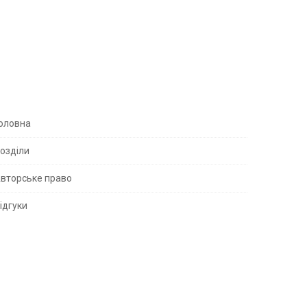
S
оловна
озділи
вторське право
S
ідгуки