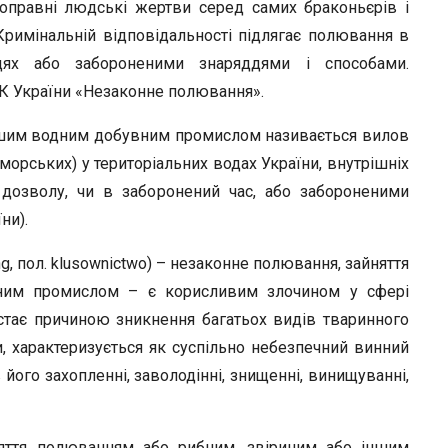
r
поправні людські жертви серед самих браконьєрів і
римінальній відповідальності підлягає полювання в
цях або забороненими знаряддями і способами.
 КК України «Незаконне полювання».
ншим водним добувним промислом називається вилов
 морських) у територіальних водах України, внутрішніх
 дозволу, чи в заборонений час, або забороненими
ни).
ng, пол. klusownictwo) – незаконне полювання, зайняття
ним промислом – є корисливим злочином у сфері
стає причиною зникнення багатьох видів тваринного
и, характеризується як суспільно небезпечний винний
його захопленні, заволодінні, знищенні, винищуванні,
няття полюванням або рибним, звіриним або іншим