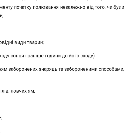
менту початку полювання незалежно від того, чи були
и;
овідні види тварин;
ходу сонця і раніше години до його сходу);
ням заборонених знарядь та забороненими способами,
рілів, ловчих ям;
и;
;