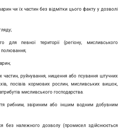
арин чи їх частин без відмітки цього факту у дозволі
гляду;
о для певної території (регіону, мисливського
я полювання;
арин;
їх частин, руйнування, нищення або псування штучних
тахів, посівів кормових рослин, мисливських вишок,
 атрибутів мисливського господарства.
яття рибним, звіриним або іншим водним добувним
ся без належного дозволу (промисел здійснюється